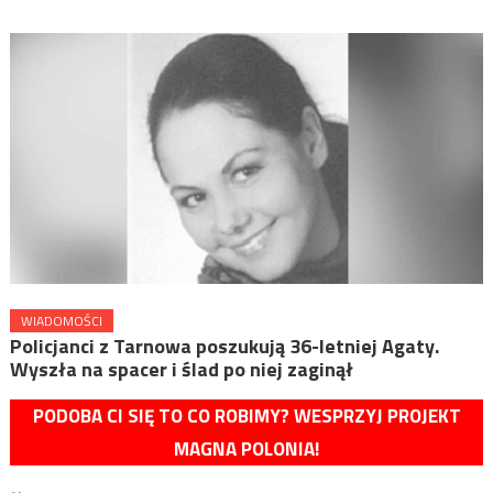
WIADOMOŚCI
Policjanci z Tarnowa poszukują 36-letniej Agaty.
Wyszła na spacer i ślad po niej zaginął
PODOBA CI SIĘ TO CO ROBIMY? WESPRZYJ PROJEKT
MAGNA POLONIA!