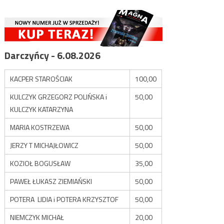
Darczyńcy - 6.08.2026
KACPER STAROŚCIAK
100,00
KULCZYK GRZEGORZ POLIŃSKA i
50,00
KULCZYK KATARZYNA
MARIA KOSTRZEWA
50,00
JERZY T MICHAJŁOWICZ
50,00
KOZIOŁ BOGUSŁAW
35,00
PAWEŁ ŁUKASZ ZIEMIAŃSKI
50,00
POTERA LIDIA i POTERA KRZYSZTOF
50,00
NIEMCZYK MICHAŁ
20,00