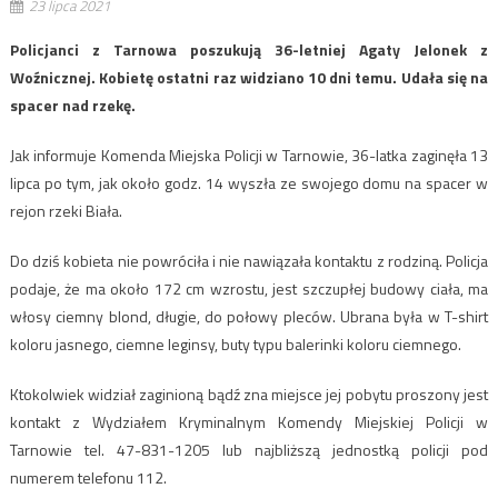
23 lipca 2021
Policjanci z Tarnowa poszukują 36-letniej Agaty Jelonek z
Woźnicznej. Kobietę ostatni raz widziano 10 dni temu. Udała się na
spacer nad rzekę.
Jak informuje Komenda Miejska Policji w Tarnowie, 36-latka zaginęła 13
lipca po tym, jak około godz. 14 wyszła ze swojego domu na spacer w
rejon rzeki Biała.
Do dziś kobieta nie powróciła i nie nawiązała kontaktu z rodziną. Policja
podaje, że ma około 172 cm wzrostu, jest szczupłej budowy ciała, ma
włosy ciemny blond, długie, do połowy pleców. Ubrana była w T-shirt
koloru jasnego, ciemne leginsy, buty typu balerinki koloru ciemnego.
Ktokolwiek widział zaginioną bądź zna miejsce jej pobytu proszony jest
kontakt z Wydziałem Kryminalnym Komendy Miejskiej Policji w
Tarnowie tel. 47-831-1205 lub najbliższą jednostką policji pod
numerem telefonu 112.