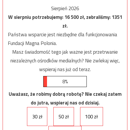
Sierpień 2026
W sierpniu potrzebujemy:
16 500
zł, zebraliśmy:
1351
zł.
Państwa wsparcie jest niezbędne dla funkcjonowania
Fundacji Magna Polonia.
Masz świadomość tego jak ważne jest przetrwanie
niezależnych ośrodków medialnych? Nie zwlekaj więc,
wspieraj nas już od teraz.
8%
Uważasz, że robimy dobrą robotę? Nie czekaj zatem
do jutra, wspieraj nas od dzisiaj.
30 zł
50 zł
100 zł