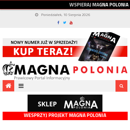
W
S
P
I
E
R
A
J
M
A
G
N
A
P
O
L
O
N
I
A
Poniedziałek, 10 Sierpnia 2026
WESPRZYJ PROJEKT MAGNA POLONIA