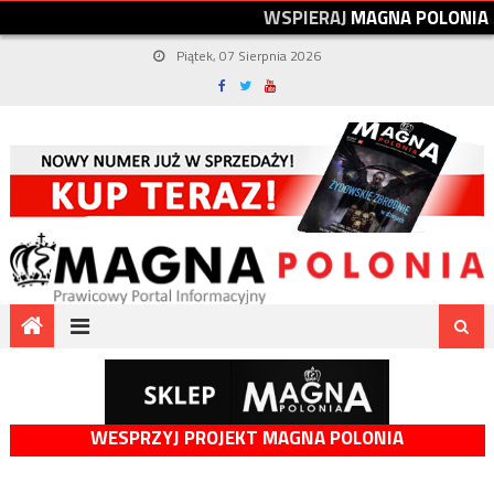
W
S
P
I
E
R
A
J
M
A
G
N
A
P
O
L
O
N
I
A
Piątek, 07 Sierpnia 2026
WESPRZYJ PROJEKT MAGNA POLONIA