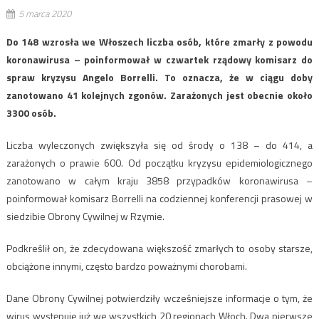
5 marca 2020
Do 148 wzrosła we Włoszech liczba osób, które zmarły z powodu
koronawirusa – poinformował w czwartek rządowy komisarz do
spraw kryzysu Angelo Borrelli. To oznacza, że w ciągu doby
zanotowano 41 kolejnych zgonów. Zarażonych jest obecnie około
3300 osób.
Liczba wyleczonych zwiększyła się od środy o 138 – do 414, a
zarażonych o prawie 600. Od początku kryzysu epidemiologicznego
zanotowano w całym kraju 3858 przypadków koronawirusa –
poinformował komisarz Borrelli na codziennej konferencji prasowej w
siedzibie Obrony Cywilnej w Rzymie.
Podkreślił on, że zdecydowana większość zmarłych to osoby starsze,
obciążone innymi, często bardzo poważnymi chorobami.
Dane Obrony Cywilnej potwierdziły wcześniejsze informacje o tym, że
wirus występuje już we wszystkich 20 regionach Włoch. Dwa pierwsze