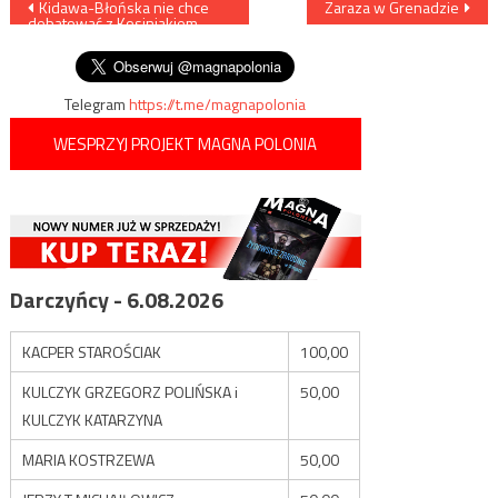
Nawigacja
Kidawa-Błońska nie chce
Zaraza w Grenadzie
debatować z Kosiniakiem-
wpisu
Kamyszem
Telegram
https://t.me/magnapolonia
WESPRZYJ PROJEKT MAGNA POLONIA
Darczyńcy - 6.08.2026
KACPER STAROŚCIAK
100,00
KULCZYK GRZEGORZ POLIŃSKA i
50,00
KULCZYK KATARZYNA
MARIA KOSTRZEWA
50,00