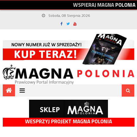
W
S
P
I
E
R
A
J
M
A
G
N
A
P
O
L
O
N
I
A
Sobota, 08 Sierpnia 2026
WESPRZYJ PROJEKT MAGNA POLONIA