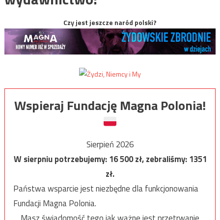
Czy jest jeszcze naród polski?
Wspieraj Fundację Magna Polonia!
Sierpień 2026
W sierpniu potrzebujemy:
16 500
zł, zebraliśmy:
1351
zł.
Państwa wsparcie jest niezbędne dla funkcjonowania
Fundacji Magna Polonia.
Masz świadomość tego jak ważne jest przetrwanie