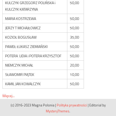
KULCZYK GRZEGORZ POLIŃSKA i
50,00
KULCZYK KATARZYNA
MARIA KOSTRZEWA
50,00
JERZY T MICHAJŁOWICZ
50,00
KOZIOŁ BOGUSŁAW
35,00
PAWEŁ ŁUKASZ ZIEMIAŃSKI
50,00
POTERA LIDIA i POTERA KRZYSZTOF
50,00
NIEMCZYK MICHAŁ
20,00
SŁAWOMIR PIĄTEK
10,00
KAMIL JAN KOWALCZYK
50,00
Więcej...
(c) 2016-2023 Magna Polonia
|
Polityka prywatności
|
Editorial by
MysteryThemes
.