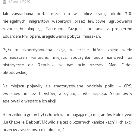
12 lipca 2019
Jak zawiadamia portal nczas.com w stolicy Francji około 700
nielegalnych imigrantów wspartych przez lewicowe ugrupowania
rozpoczęło okupację Panteonu. Zażądali spotkania z premierem
Eduardem Philippem, uregulowania pobytu i mieszkań.
Była to skoordynowana akcja, w czasie której zajęto wiele
pomieszczeń Panteonu, miejsca spoczynku osób uznanych za
historyczne dla Republiki, w tym m.in. szczątki Marii Curie-
Skłodowskiej.
Na miejscu pojawiły się zmotoryzowane oddziały policji – CRS,
ewakuowano też turystów, a sytuacja była napięta. Szturmowcy
apelowali o wsparcie ich akcji.
Rzecznikiem grupy był członek wspomagającego migrantów Kolektywu
„La Chapelle Debout”. Mówiło się też o „czarnych kamizelkach” i ich akcji
przeciw „rasizmowi i eksploatacji”.