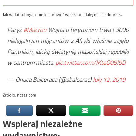
Jak widać „ubogacenie kulturowe” we Francji dalej ma się dobrze…
Paryż
#Macron
Wojna o terytorium trwa ! 3000
nielegalnych migrantów z Afryki właśnie zajęło
Panthéon, laicką świątynię masońskiej republiki
w centrum miasta.
pic.twitter.com/JKteQ08J9D
— Onuca Balceraca (@sbalcerac)
July 12, 2019
Źródło: nczas.com
Wspieraj niezależne
wydawnictwo: