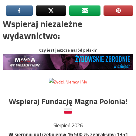
Wspieraj niezależne
wydawnictwo:
Czy jest jeszcze naród polski?
Wspieraj Fundację Magna Polonia!
Sierpień 2026
W sierpniu potrzebujemy:
16 500
zł, zebraliśmy:
1351