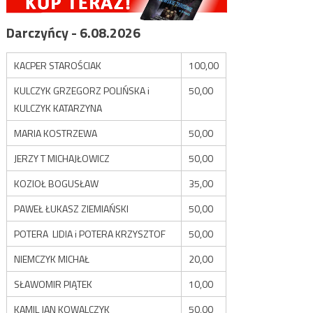
Darczyńcy - 6.08.2026
KACPER STAROŚCIAK
100,00
KULCZYK GRZEGORZ POLIŃSKA i
50,00
KULCZYK KATARZYNA
MARIA KOSTRZEWA
50,00
JERZY T MICHAJŁOWICZ
50,00
KOZIOŁ BOGUSŁAW
35,00
PAWEŁ ŁUKASZ ZIEMIAŃSKI
50,00
POTERA LIDIA i POTERA KRZYSZTOF
50,00
NIEMCZYK MICHAŁ
20,00
SŁAWOMIR PIĄTEK
10,00
KAMIL JAN KOWALCZYK
50,00