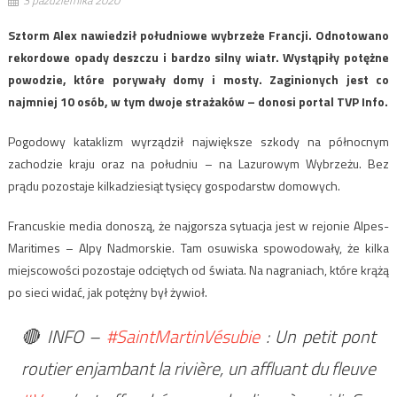
Sztorm Alex nawiedził południowe wybrzeże Francji. Odnotowano
rekordowe opady deszczu i bardzo silny wiatr. Wystąpiły potężne
powodzie, które porywały domy i mosty. Zaginionych jest co
najmniej 10 osób, w tym dwoje strażaków – donosi portal TVP Info.
Pogodowy kataklizm wyrządził największe szkody na północnym
zachodzie kraju oraz na południu – na Lazurowym Wybrzeżu. Bez
prądu pozostaje kilkadziesiąt tysięcy gospodarstw domowych.
Francuskie media donoszą, że najgorsza sytuacja jest w rejonie Alpes-
Maritimes – Alpy Nadmorskie. Tam osuwiska spowodowały, że kilka
miejscowości pozostaje odciętych od świata. Na nagraniach, które krążą
po sieci widać, jak potężny był żywioł.
🔴 INFO –
#SaintMartinVésubie
: Un petit pont
routier enjambant la rivière, un affluant du fleuve