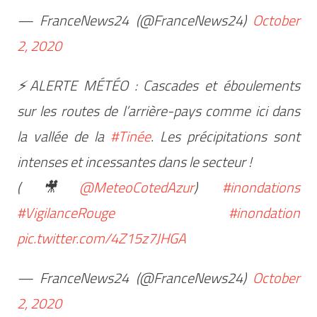
— FranceNews24 (@FranceNews24)
October
2, 2020
⚡ALERTE MÉTÉO : Cascades et éboulements
sur les routes de l’arrière-pays comme ici dans
la vallée de la
#Tinée
. Les précipitations sont
intenses et incessantes dans le secteur !
(🎥
@MeteoCotedAzur
)
#inondations
#VigilanceRouge
#inondation
pic.twitter.com/4Z15z7JHGA
— FranceNews24 (@FranceNews24)
October
2, 2020