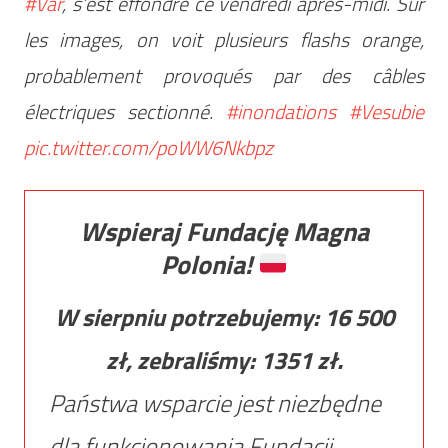
#Var
, s’est effondré ce vendredi après-midi. Sur
les images, on voit plusieurs flashs orange,
probablement provoqués par des câbles
électriques sectionné.
#inondations
#Vesubie
pic.twitter.com/poWW6Nkbpz
Wspieraj Fundację Magna
Polonia!
W sierpniu potrzebujemy:
16 500
zł, zebraliśmy:
1351
zł.
Państwa wsparcie jest niezbędne
dla funkcjonowania Fundacji