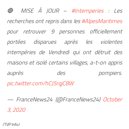
🔴 MISE À JOUR –
#Intemperies
: Les
recherches ont repris dans les
#AlpesMaritimes
pour retrouver 9 personnes officiellement
portées disparues après les violentes
intempéries de Vendredi qui ont détruit des
maisons et isolé certains villages, a-t-on appris
auprès des pompiers.
pic.twitter.com/hCJ5rqjC8W
— FranceNews24 (@FranceNews24)
October
3, 2020
/TVP Info/