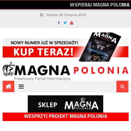
W
S
P
I
E
R
A
J
M
A
G
N
A
P
O
L
O
N
I
A
Sobota, 08 Sierpnia 2026
WESPRZYJ PROJEKT MAGNA POLONIA