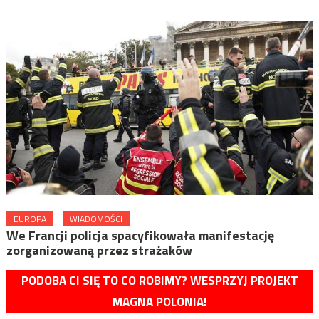
EUROPA
WIADOMOŚCI
We Francji policja spacyfikowała manifestację
zorganizowaną przez strażaków
PODOBA CI SIĘ TO CO ROBIMY? WESPRZYJ PROJEKT
MAGNA POLONIA!