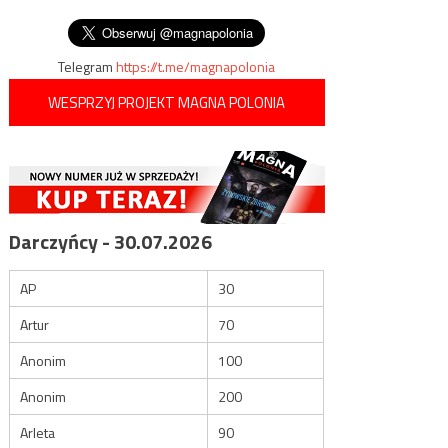
kryptowaluty lecą w dół
wpisu
wiceprezydentem USA
Telegram
https://t.me/magnapolonia
WESPRZYJ PROJEKT MAGNA POLONIA
Darczyńcy - 30.07.2026
AP
30
Artur
70
Anonim
100
Anonim
200
Arleta
90