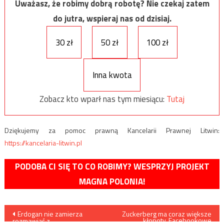
Uważasz, że robimy dobrą robotę? Nie czekaj zatem
do jutra, wspieraj nas od dzisiaj.
30 zł
50 zł
100 zł
Inna kwota
Zobacz kto wparł nas tym miesiącu:
Tutaj
Dziękujemy za pomoc prawną Kancelarii Prawnej Litwin:
https://kancelaria-litwin.pl
PODOBA CI SIĘ TO CO ROBIMY? WESPRZYJ PROJEKT
MAGNA POLONIA!
Nawigacja
Erdogan nie zamierza
Zuckerberg ma coraz większe
kłopoty. Facebookowe
rozmawiać z