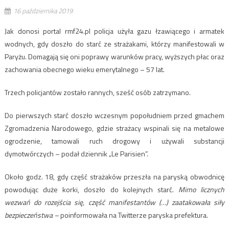
16 października 2019
Jak donosi portal rmf24.pl policja użyła gazu łzawiącego i armatek
wodnych, gdy doszło do starć ze strażakami, którzy manifestowali w
Paryżu. Domagają się oni poprawy warunków pracy, wyższych płac oraz
zachowania obecnego wieku emerytalnego – 57 lat.
Trzech policjantów zostało rannych, sześć osób zatrzymano.
Do pierwszych starć doszło wczesnym popołudniem przed gmachem
Zgromadzenia Narodowego, gdzie strażacy wspinali się na metalowe
ogrodzenie, tamowali ruch drogowy i używali substancji
dymotwórczych – podał dziennik „Le Parisien”.
Około godz. 18, gdy część strażaków przeszła na paryską obwodnicę
powodując duże korki, doszło do kolejnych starć.
Mimo licznych
wezwań do rozejścia się, część manifestantów (…) zaatakowała siły
bezpieczeństwa –
poinformowała na Twitterze paryska prefektura.