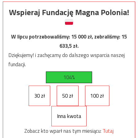
Wspieraj Fundację Magna Polonia!
W lipcu potrzebowaliśmy:
15 000
zł, zebraliśmy:
15
633,5
zł.
Dziękujemy! i zachęcamy do dalszego wsparcia naszej
fundacji.
104%
30 zł
50 zł
100 zł
Inna kwota
Zobacz kto wparł nas tym miesiącu:
Tutaj