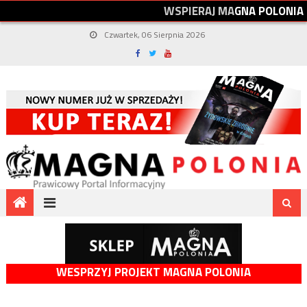
W
S
P
I
E
R
A
J
M
A
G
N
A
P
O
L
O
N
I
A
Czwartek, 06 Sierpnia 2026
WESPRZYJ PROJEKT MAGNA POLONIA