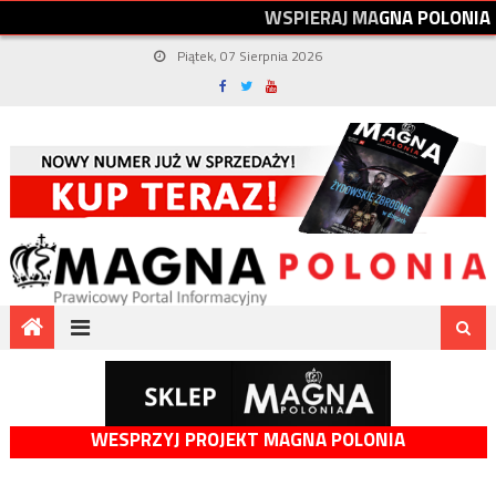
W
S
P
I
E
R
A
J
M
A
G
N
A
P
O
L
O
N
I
A
Piątek, 07 Sierpnia 2026
WESPRZYJ PROJEKT MAGNA POLONIA