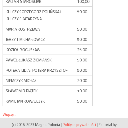
KACPER STAROŚCIAK
100,00
KULCZYK GRZEGORZ POLIŃSKA i
50,00
KULCZYK KATARZYNA
MARIA KOSTRZEWA
50,00
JERZY T MICHAJŁOWICZ
50,00
KOZIOŁ BOGUSŁAW
35,00
PAWEŁ ŁUKASZ ZIEMIAŃSKI
50,00
POTERA LIDIA i POTERA KRZYSZTOF
50,00
NIEMCZYK MICHAŁ
20,00
SŁAWOMIR PIĄTEK
10,00
KAMIL JAN KOWALCZYK
50,00
Więcej...
(c) 2016-2023 Magna Polonia
|
Polityka prywatności
|
Editorial by