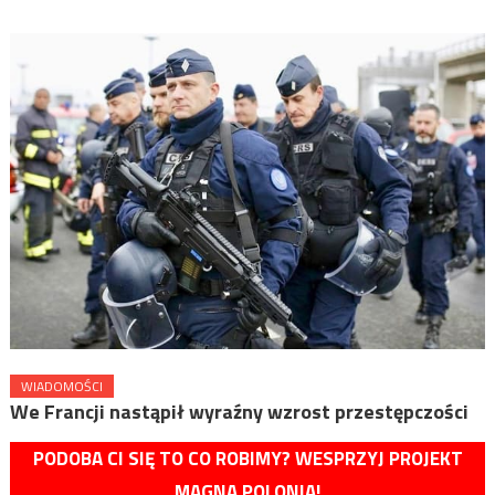
WIADOMOŚCI
We Francji nastąpił wyraźny wzrost przestępczości
PODOBA CI SIĘ TO CO ROBIMY? WESPRZYJ PROJEKT
MAGNA POLONIA!