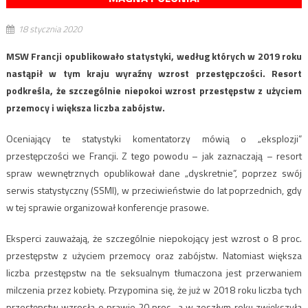
18 stycznia 2020
MSW Francji opublikowało statystyki, według których w 2019 roku
nastąpił w tym kraju wyraźny wzrost przestępczości. Resort
podkreśla, że szczególnie niepokoi wzrost przestępstw z użyciem
przemocy i większa liczba zabójstw.
Oceniający te statystyki komentatorzy mówią o „eksplozji”
przestępczości we Francji. Z tego powodu – jak zaznaczają – resort
spraw wewnętrznych opublikował dane „dyskretnie”, poprzez swój
serwis statystyczny (SSMI), w przeciwieństwie do lat poprzednich, gdy
w tej sprawie organizował konferencje prasowe.
Eksperci zauważają, że szczególnie niepokojący jest wzrost o 8 proc.
przestępstw z użyciem przemocy oraz zabójstw. Natomiast większa
liczba przestępstw na tle seksualnym tłumaczona jest przerwaniem
milczenia przez kobiety. Przypomina się, że już w 2018 roku liczba tych
przestępstw wzrosła o prawie 20 proc., a w zeszłym roku zwiększyła