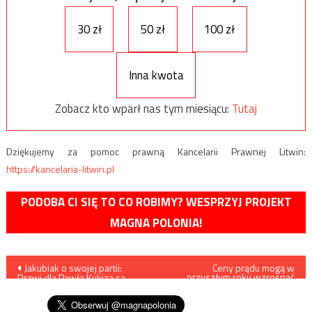
30 zł
50 zł
100 zł
Inna kwota
Zobacz kto wparł nas tym miesiącu:
Tutaj
Dziękujemy za pomoc prawną Kancelarii Prawnej Litwin:
https://kancelaria-litwin.pl
PODOBA CI SIĘ TO CO ROBIMY? WESPRZYJ PROJEKT
MAGNA POLONIA!
Nawigacja
Jakubiak o swojej partii:
Ceny prądu mogą w
przyszłym roku wzrosnąć
Drzwi dla Pawła Kukiza są
nawet o 30%
wpisu
otwarte