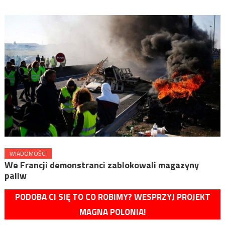
WIADOMOŚCI
We Francji demonstranci zablokowali magazyny
paliw
PODOBA CI SIĘ TO CO ROBIMY? WESPRZYJ PROJEKT
MAGNA POLONIA!