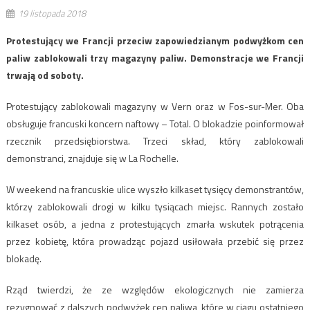
19 listopada 2018
Protestujący we Francji przeciw zapowiedzianym podwyżkom cen
paliw zablokowali trzy magazyny paliw. Demonstracje we Francji
trwają od soboty.
Protestujący zablokowali magazyny w Vern oraz w Fos-sur-Mer. Oba
obsługuje francuski koncern naftowy – Total. O blokadzie poinformował
rzecznik przedsiębiorstwa. Trzeci skład, który zablokowali
demonstranci, znajduje się w La Rochelle.
W weekend na francuskie ulice wyszło kilkaset tysięcy demonstrantów,
którzy zablokowali drogi w kilku tysiącach miejsc. Rannych zostało
kilkaset osób, a jedna z protestujących zmarła wskutek potrącenia
przez kobietę, która prowadząc pojazd usiłowała przebić się przez
blokadę.
Rząd twierdzi, że ze względów ekologicznych nie zamierza
rezygnować z dalszych podwyżek cen paliwa, które w ciągu ostatniego