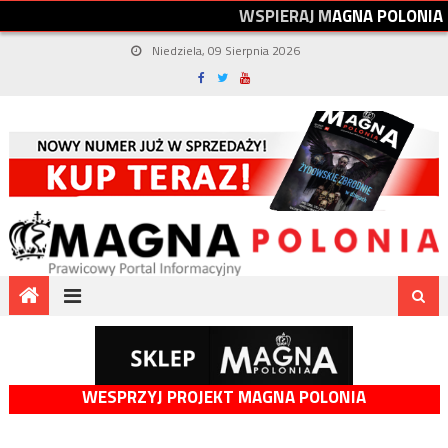
W
S
P
I
E
R
A
J
M
A
G
N
A
P
O
L
O
N
I
A
Niedziela, 09 Sierpnia 2026
WESPRZYJ PROJEKT MAGNA POLONIA