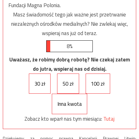
Fundacji Magna Polonia.
Masz świadomość tego jak ważne jest przetrwanie
niezależnych ośrodków medialnych? Nie zwlekaj więc,
wspieraj nas już od teraz.
8%
Uważasz, że robimy dobrą robotę? Nie czekaj zatem
do jutra, wspieraj nas od dzisiaj.
30 zł
50 zł
100 zł
Inna kwota
Zobacz kto wparł nas tym miesiącu:
Tutaj
Dziękujemy za pomoc prawną Kancelarii Prawnej Litwin: