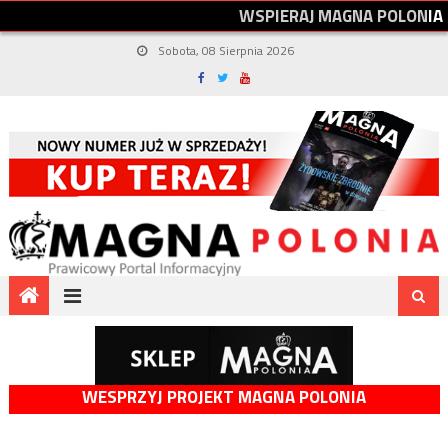
W
S
P
I
E
R
A
J
M
A
G
N
A
P
O
L
O
N
I
A
Sobota, 08 Sierpnia 2026
WESPRZYJ PROJEKT MAGNA POLONIA