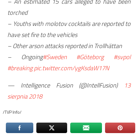
– An estimated 15 cars alleged to have been
torched
– Youths with molotov cocktails are reported to
have set fire to the vehicles
– Other arson attacks reported in Trollhättan
– Ongoing
#Sweden
#Göteborg
#svpol
#breaking
pic.twitter.com/ygKsdaW17N
— Intelligence Fusion (@IntellFusion)
13
sierpnia 2018
/TVP Info/