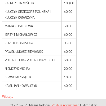
KACPER STAROŚCIAK
100,00
KULCZYK GRZEGORZ POLIŃSKA i
50,00
KULCZYK KATARZYNA
MARIA KOSTRZEWA
50,00
JERZY T MICHAJŁOWICZ
50,00
KOZIOŁ BOGUSŁAW
35,00
PAWEŁ ŁUKASZ ZIEMIAŃSKI
50,00
POTERA LIDIA i POTERA KRZYSZTOF
50,00
NIEMCZYK MICHAŁ
20,00
SŁAWOMIR PIĄTEK
10,00
KAMIL JAN KOWALCZYK
50,00
Więcej...
(c) 2016-2023 Magna Polonia
|
Polityka prywatności
|
Editorial by