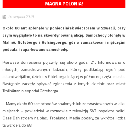
MAGNA POLONIA!
14 sierpnia 2018
Około 80 aut spłonęło w poniedziałek wieczorem w Szwecji, przy
czym wyglądało to na skoordynowaną akcję. Samochody płonęły w
Malmö, Göteborgu i Helsingborgu, gdzie zamaskowani mężczyźni
podpalali zaparkowane samochody.
Pierwsze doniesienia pojawiły się około godz. 21. Informowano o
młodych, zamaskowanych ludziach, którzy podkładają ogień pod
autami w Hjällbo, dzielnicy Göteborga leżącej w północnej części miasta.
Następnie zaczęły spływać zgłoszenia z innych dzielnic oraz miast
Trollhättan nieopodal Göteborga.
– Mamy około 60 samochodów spalonych lub zdewastowanych w kilku
miejscach – powiedział w rozmowie z telewizją SVT inspektor policji
Claes Dahlstroem na placu Froelunda. Media podały, że wkrótce liczba
ta wzrosła do 88.