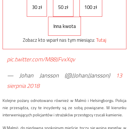
30 zł
50 zł
100 zł
Inna kwota
Zobacz kto wparł nas tym miesiącu:
Tutaj
pic.twitter.com/M88JFvxXqv
— Johan Jansson (@JJohanJJansson)
13
sierpnia 2018
Kolejne pożary odnotowano również w Malmö i Helsingborgu. Policja
nie przesądza, czy te incydenty są ze sobą powiązane. W kierunku
interweniujących policjantów i strażaków przestępcy rzucali kamienie.
W Malmö, do niedawna spokojnym mieście, toczy się wojna gangów, w