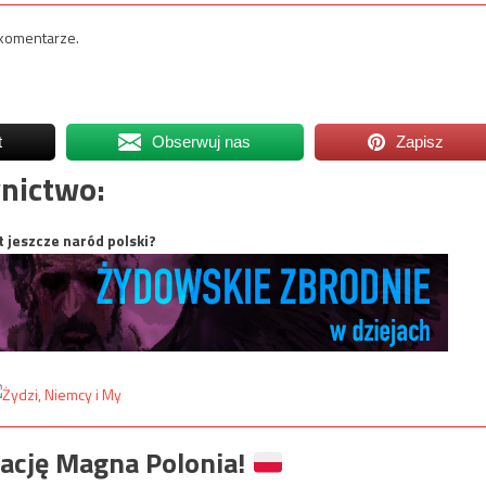
 komentarze.
t
Obserwuj nas
Zapisz
nictwo:
t jeszcze naród polski?
ację Magna Polonia!