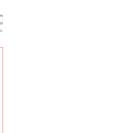
em
si
c.