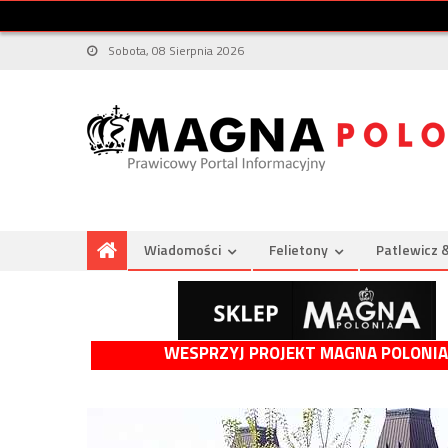
Sobota, 08 Sierpnia 2026
Wiadomości
Felietony
Patlewicz 
WESPRZYJ PROJEKT MAGNA POLONIA