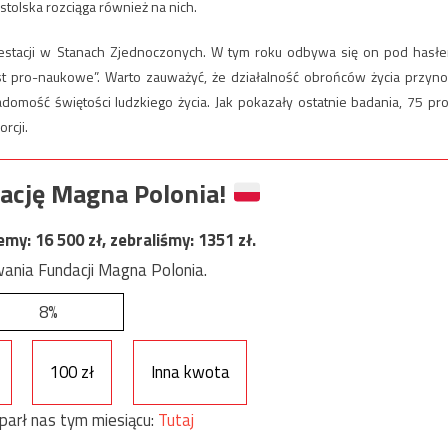
tolska rozciąga również na nich.
ifestacji w Stanach Zjednoczonych. W tym roku odbywa się on pod hasł
st pro-naukowe”. Warto zauważyć, że działalność obrońców życia przyno
omość świętości ludzkiego życia. Jak pokazały ostatnie badania, 75 pro
rcji.
ację Magna Polonia!
jemy:
16 500
zł, zebraliśmy:
1351
zł.
ania Fundacji Magna Polonia.
8%
100 zł
Inna kwota
parł nas tym miesiącu:
Tutaj