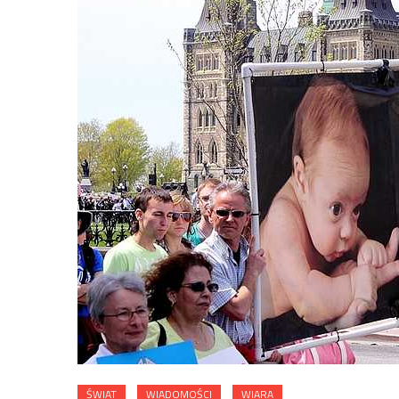
ŚWIAT
WIADOMOŚCI
WIARA