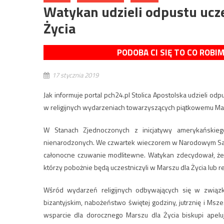
Watykan udzieli odpustu uc
Życia
PODOBA CI SIĘ TO CO ROBI
17 stycznia 2019
Jak informuje portal pch24.pl Stolica Apostolska udzieli o
w religijnych wydarzeniach towarzyszących piątkowemu Mar
W Stanach Zjednoczonych z inicjatywy amerykańskie
nienarodzonych. We czwartek wieczorem w Narodowym San
całonocne czuwanie modlitewne. Watykan zdecydował, że
którzy pobożnie będą uczestniczyli w Marszu dla Życia lub re
Wśród wydarzeń religijnych odbywających się w związk
bizantyjskim, nabożeństwo świętej godziny, jutrznię i Ms
wsparcie dla dorocznego Marszu dla Życia biskupi apelu