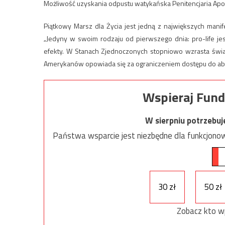
Możliwość uzyskania odpustu watykańska Penitencjaria Apos
Piątkowy Marsz dla Życia jest jedną z największych man
„Jedyny w swoim rodzaju od pierwszego dnia: pro-life je
efekty. W Stanach Zjednoczonych stopniowo wzrasta świad
Amerykanów opowiada się za ograniczeniem dostępu do abo
Wspieraj Fund
W sierpniu potrzebu
Państwa wsparcie jest niezbędne dla funkcjonow
30 zł
50 zł
Zobacz kto w