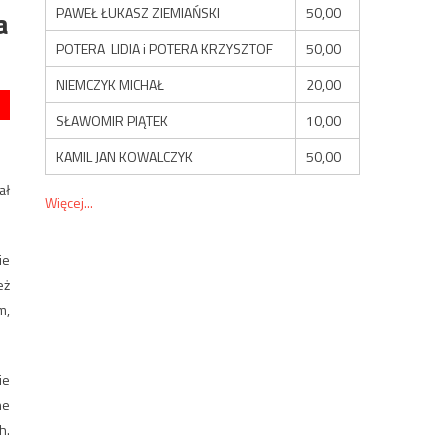
PAWEŁ ŁUKASZ ZIEMIAŃSKI
50,00
a
POTERA LIDIA i POTERA KRZYSZTOF
50,00
NIEMCZYK MICHAŁ
20,00
SŁAWOMIR PIĄTEK
10,00
KAMIL JAN KOWALCZYK
50,00
ał
Więcej...
ie
eż
m,
ie
ne
h.