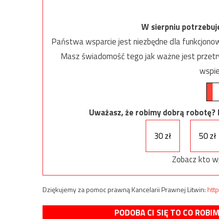
W sierpniu potrzebu
Państwa wsparcie jest niezbędne dla funkcjonow
Masz świadomość tego jak ważne jest przetrw
wspie
Uważasz, że robimy dobrą robotę? Ni
30 zł
50 zł
Zobacz kto w
Dziękujemy za pomoc prawną Kancelarii Prawnej Litwin:
http
PODOBA CI SIĘ TO CO ROBI