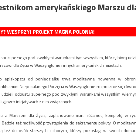
zestnikom amerykańskiego Marszu dl
MY? WESPRZYJ PROJEKT MAGNA POLONIA!
dpustu zupełnego pod zwykłymi warunkami tym wszystkim, którzy biorą udzi
szowi dla Życia w Waszyngtonie i innych amerykańskich miastach.
go episkopatu od poniedziałku trwa modlitewna nowenna w obron
ktuarium Niepokalanego Poczęcia w Waszyngtonie rozpocznie się równi
 udzieli odpustu zupełnego pod zwykłymi warunkami wszystkim wierny
ligijnych inicjatywach z nim związanych.
u z Marszem dla Życia, zaplanowano m.in. różaniec, kompletę w ryc
ze. Będzie też możliwość przystąpienia do sakramentu pokuty. O modlitew
ją też do osób starszych i chorych, którzy pozostają w swoich domac