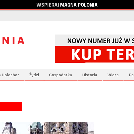
W
S
P
I
E
R
A
J
M
A
G
N
A
P
O
L
O
N
I
A
& Holocher
Żydzi
Gospodarka
Historia
Wiara
Po