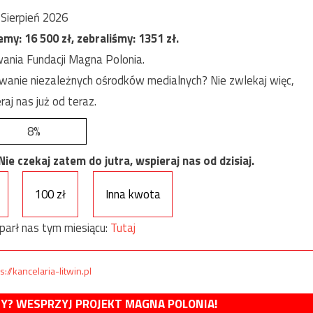
Sierpień 2026
jemy:
16 500
zł, zebraliśmy:
1351
zł.
ania Fundacji Magna Polonia.
anie niezależnych ośrodków medialnych? Nie zwlekaj więc,
raj nas już od teraz.
8%
e czekaj zatem do jutra, wspieraj nas od dzisiaj.
100 zł
Inna kwota
parł nas tym miesiącu:
Tutaj
s://kancelaria-litwin.pl
MY? WESPRZYJ PROJEKT MAGNA POLONIA!