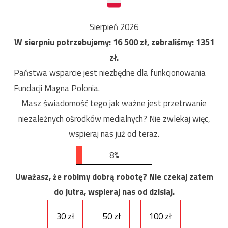
Sierpień 2026
W sierpniu potrzebujemy:
16 500
zł, zebraliśmy:
1351
zł.
Państwa wsparcie jest niezbędne dla funkcjonowania
Fundacji Magna Polonia.
Masz świadomość tego jak ważne jest przetrwanie
niezależnych ośrodków medialnych? Nie zwlekaj więc,
wspieraj nas już od teraz.
8%
Uważasz, że robimy dobrą robotę? Nie czekaj zatem
do jutra, wspieraj nas od dzisiaj.
30 zł
50 zł
100 zł