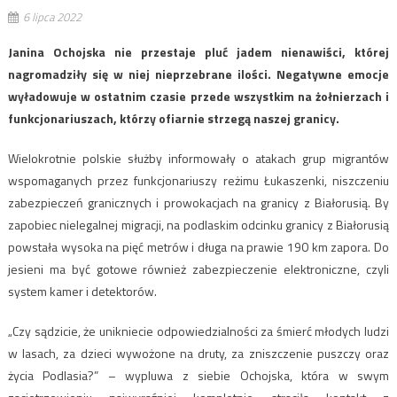
6 lipca 2022
Janina Ochojska nie przestaje pluć jadem nienawiści, której
nagromadziły się w niej nieprzebrane ilości. Negatywne emocje
wyładowuje w ostatnim czasie przede wszystkim na żołnierzach i
funkcjonariuszach, którzy ofiarnie strzegą naszej granicy.
Wielokrotnie polskie służby informowały o atakach grup migrantów
wspomaganych przez funkcjonariuszy reżimu Łukaszenki, niszczeniu
zabezpieczeń granicznych i prowokacjach na granicy z Białorusią. By
zapobiec nielegalnej migracji, na podlaskim odcinku granicy z Białorusią
powstała wysoka na pięć metrów i długa na prawie 190 km zapora. Do
jesieni ma być gotowe również zabezpieczenie elektroniczne, czyli
system kamer i detektorów.
„Czy sądzicie, że unikniecie odpowiedzialności za śmierć młodych ludzi
w lasach, za dzieci wywożone na druty, za zniszczenie puszczy oraz
życia Podlasia?” – wypluwa z siebie Ochojska, która w swym