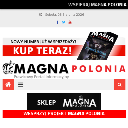
W
S
P
I
E
R
A
J
M
A
G
N
A
P
O
L
O
N
I
A
Sobota, 08 Sierpnia 2026
WESPRZYJ PROJEKT MAGNA POLONIA