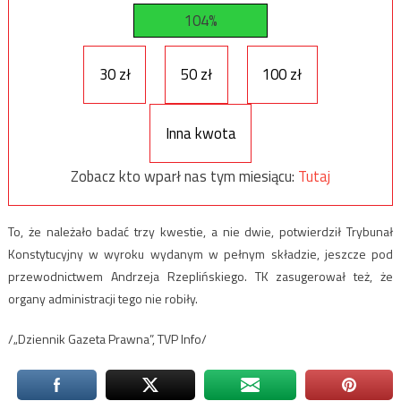
104%
30 zł
50 zł
100 zł
Inna kwota
Zobacz kto wparł nas tym miesiącu:
Tutaj
To, że należało badać trzy kwestie, a nie dwie, potwierdził Trybunał
Konstytucyjny w wyroku wydanym w pełnym składzie, jeszcze pod
przewodnictwem Andrzeja Rzeplińskiego. TK zasugerował też, że
organy administracji tego nie robiły.
/„Dziennik Gazeta Prawna”, TVP Info/