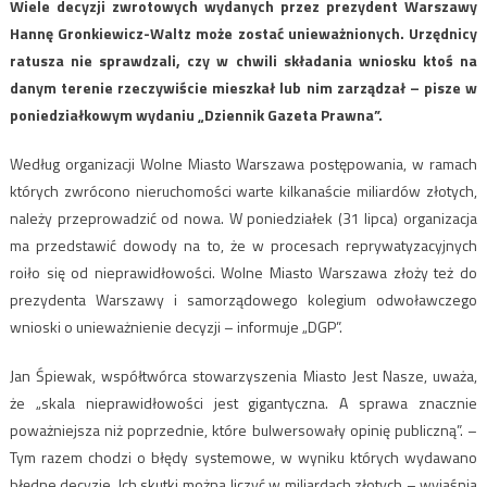
Wiele decyzji zwrotowych wydanych przez prezydent Warszawy
Hannę Gronkiewicz-Waltz może zostać unieważnionych. Urzędnicy
ratusza nie sprawdzali, czy w chwili składania wniosku ktoś na
danym terenie rzeczywiście mieszkał lub nim zarządzał – pisze w
poniedziałkowym wydaniu „Dziennik Gazeta Prawna”.
Według organizacji Wolne Miasto Warszawa postępowania, w ramach
których zwrócono nieruchomości warte kilkanaście miliardów złotych,
należy przeprowadzić od nowa. W poniedziałek (31 lipca) organizacja
ma przedstawić dowody na to, że w procesach reprywatyzacyjnych
roiło się od nieprawidłowości. Wolne Miasto Warszawa złoży też do
prezydenta Warszawy i samorządowego kolegium odwoławczego
wnioski o unieważnienie decyzji – informuje „DGP”.
Jan Śpiewak, współtwórca stowarzyszenia Miasto Jest Nasze, uważa,
że „skala nieprawidłowości jest gigantyczna. A sprawa znacznie
poważniejsza niż poprzednie, które bulwersowały opinię publiczną”. –
Tym razem chodzi o błędy systemowe, w wyniku których wydawano
błędne decyzje. Ich skutki można liczyć w miliardach złotych – wyjaśnia