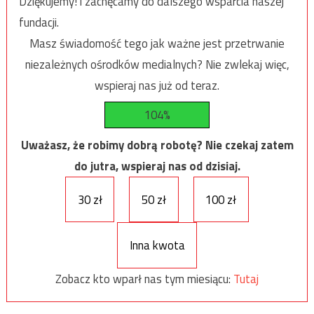
Dziękujemy! i zachęcamy do dalszego wsparcia naszej
fundacji.
Masz świadomość tego jak ważne jest przetrwanie
niezależnych ośrodków medialnych? Nie zwlekaj więc,
wspieraj nas już od teraz.
104%
Uważasz, że robimy dobrą robotę? Nie czekaj zatem
do jutra, wspieraj nas od dzisiaj.
30 zł
50 zł
100 zł
Inna kwota
Zobacz kto wparł nas tym miesiącu:
Tutaj