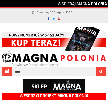
W
S
P
I
E
R
A
J
M
A
G
N
A
P
O
L
O
N
I
A
Czwartek, 06 Sierpnia 2026
WESPRZYJ PROJEKT MAGNA POLONIA