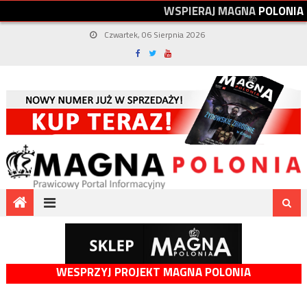
W
S
P
I
E
R
A
J
M
A
G
N
A
P
O
L
O
N
I
A
Czwartek, 06 Sierpnia 2026
WESPRZYJ PROJEKT MAGNA POLONIA