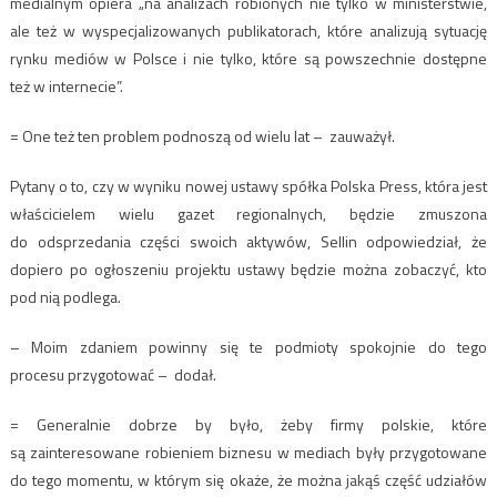
medialnym opiera „na analizach robionych nie tylko w ministerstwie,
ale też w wyspecjalizowanych publikatorach, które analizują sytuację
rynku mediów w Polsce i nie tylko, które są powszechnie dostępne
też w internecie”.
= One też ten problem podnoszą od wielu lat – zauważył.
Pytany o to, czy w wyniku nowej ustawy spółka Polska Press, która jest
właścicielem wielu gazet regionalnych, będzie zmuszona
do odsprzedania części swoich aktywów, Sellin odpowiedział, że
dopiero po ogłoszeniu projektu ustawy będzie można zobaczyć, kto
pod nią podlega.
– Moim zdaniem powinny się te podmioty spokojnie do tego
procesu przygotować – dodał.
= Generalnie dobrze by było, żeby firmy polskie, które
są zainteresowane robieniem biznesu w mediach były przygotowane
do tego momentu, w którym się okaże, że można jakąś część udziałów