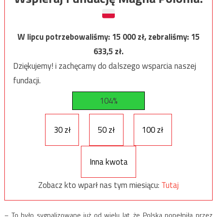
W lipcu potrzebowaliśmy:
15 000
zł, zebraliśmy:
15
633,5
zł.
Dziękujemy! i zachęcamy do dalszego wsparcia naszej
fundacji.
104%
30 zł
50 zł
100 zł
Inna kwota
Zobacz kto wparł nas tym miesiącu:
Tutaj
– To było sygnalizowane już od wielu lat, że Polska popełniła przez