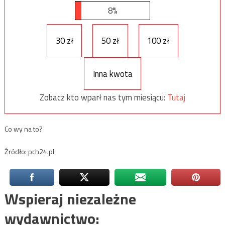
8%
30 zł
50 zł
100 zł
Inna kwota
Zobacz kto wparł nas tym miesiącu:
Tutaj
Co wy na to?
Źródło: pch24.pl
Wspieraj niezależne
wydawnictwo: