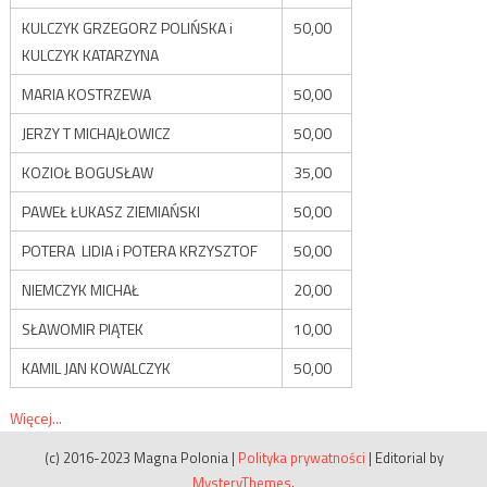
KULCZYK GRZEGORZ POLIŃSKA i
50,00
KULCZYK KATARZYNA
MARIA KOSTRZEWA
50,00
JERZY T MICHAJŁOWICZ
50,00
KOZIOŁ BOGUSŁAW
35,00
PAWEŁ ŁUKASZ ZIEMIAŃSKI
50,00
POTERA LIDIA i POTERA KRZYSZTOF
50,00
NIEMCZYK MICHAŁ
20,00
SŁAWOMIR PIĄTEK
10,00
KAMIL JAN KOWALCZYK
50,00
Więcej...
(c) 2016-2023 Magna Polonia
|
Polityka prywatności
|
Editorial by
MysteryThemes
.