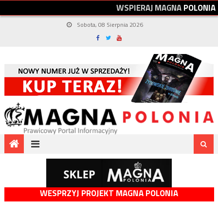
W
S
P
I
E
R
A
J
M
A
G
N
A
P
O
L
O
N
I
A
Sobota, 08 Sierpnia 2026
WESPRZYJ PROJEKT MAGNA POLONIA