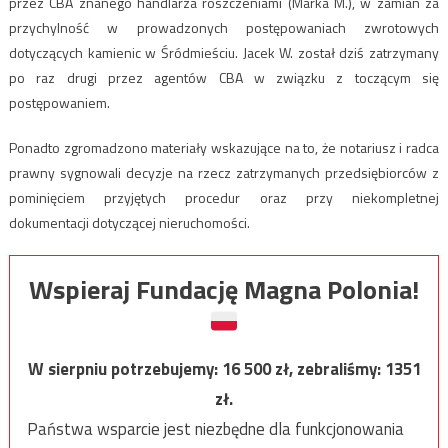
przez CBA znanego handlarza roszczeniami (Marka M.), w zamian za
przychylność w prowadzonych postępowaniach zwrotowych
dotyczących kamienic w Śródmieściu. Jacek W. został dziś zatrzymany
po raz drugi przez agentów CBA w związku z toczącym się
postępowaniem.
Ponadto zgromadzono materiały wskazujące na to, że notariusz i radca
prawny sygnowali decyzje na rzecz zatrzymanych przedsiębiorców z
pominięciem przyjętych procedur oraz przy niekompletnej
dokumentacji dotyczącej nieruchomości.
Wspieraj Fundację Magna Polonia!
W sierpniu potrzebujemy:
16 500
zł, zebraliśmy:
1351
zł.
Państwa wsparcie jest niezbędne dla funkcjonowania