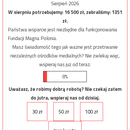
Sierpień 2026
W sierpniu potrzebujemy:
16 500
zł, zebraliśmy:
1351
zł.
Państwa wsparcie jest niezbędne dla funkcjonowania
Fundacji Magna Polonia.
Masz świadomość tego jak ważne jest przetrwanie
niezależnych ośrodków medialnych? Nie zwlekaj więc,
wspieraj nas już od teraz.
8%
Uważasz, że robimy dobrą robotę? Nie czekaj zatem
do jutra, wspieraj nas od dzisiaj.
30 zł
50 zł
100 zł