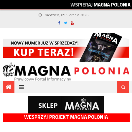
W
S
P
I
E
R
A
J
M
A
G
N
A
P
O
L
O
N
I
A
Niedziela, 09 Sierpnia 2026
WESPRZYJ PROJEKT MAGNA POLONIA