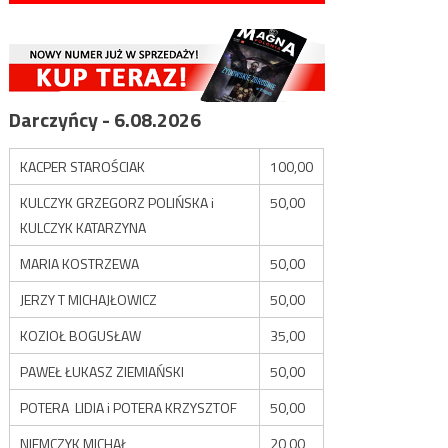
Darczyńcy - 6.08.2026
KACPER STAROŚCIAK
100,00
KULCZYK GRZEGORZ POLIŃSKA i
50,00
KULCZYK KATARZYNA
MARIA KOSTRZEWA
50,00
JERZY T MICHAJŁOWICZ
50,00
KOZIOŁ BOGUSŁAW
35,00
PAWEŁ ŁUKASZ ZIEMIAŃSKI
50,00
POTERA LIDIA i POTERA KRZYSZTOF
50,00
NIEMCZYK MICHAŁ
20,00