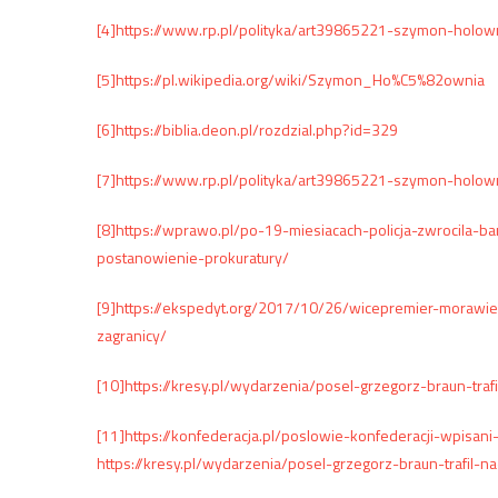
[4]
https://www.rp.pl/polityka/art39865221-szymon-holow
[5]
https://pl.wikipedia.org/wiki/Szymon_Ho%C5%82ownia
[6]
https://biblia.deon.pl/rozdzial.php?id=329
[7]
https://www.rp.pl/polityka/art39865221-szymon-holow
[8]
https://wprawo.pl/po-19-miesiacach-policja-zwrocila-b
postanowienie-prokuratury/
[9]
https://ekspedyt.org/2017/10/26/wicepremier-morawie
zagranicy/
[10]
https://kresy.pl/wydarzenia/posel-grzegorz-braun-tra
[11]
https://konfederacja.pl/poslowie-konfederacji-wpisan
https://kresy.pl/wydarzenia/posel-grzegorz-braun-trafil-