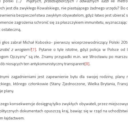
d polski
(…) mądrych, przedsiębiorczych i odważnych ludzi
ile metr
jest dla zwykłego Kowalskiego, nie piastującego żadnego urzędu? Bo 
pewnienia bezpieczeństwa zwykłym obywatelom, gdyż łatwo jest ubierać s
mencie zagrożenia schronić się za płaszczykiem immunitetu, wyznaczając
k ostateczną.
głos zabrał Michał Kobosko- pierwszy wiceprzewodniczący Polski 205
 zrobić z wrogiem?
[7]
. Pytanie o tyle istotne, gdyż policja w Polsce od l
ogom Ojczyzny” są złe. Znamy przypadki m.in. we Wrocławiu po marszu
sób niosących ten antykomunistyczny transparent
[8]
.
tnymi zagadnieniami jest zapewnienie bytu dla swojej rodziny, plany 
tyckiego, którego członkowie (Stany Zjednoczone, Wielka Brytania, Francj
je plany.
czego konsekwencje dosięgną tylko zwykłych obywateli, przez miejscowy
olitycznych dokumentach opuszczą kraj, bawiąc się w rząd na uchodźstwi
ym łajdactwem.