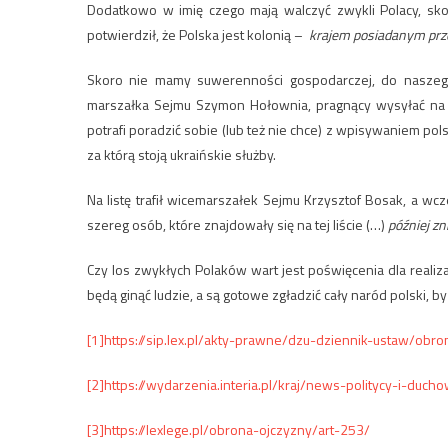
Dodatkowo w imię czego mają walczyć zwykli Polacy, sk
potwierdził, że Polska jest kolonią –
krajem posiadanym prze
Skoro nie mamy suwerenności gospodarczej, do nasze
marszałka Sejmu Szymon Hołownia, pragnący wysyłać na 
potrafi poradzić sobie (lub też nie chce) z wpisywaniem pols
za którą stoją ukraińskie służby.
Na listę trafił wicemarszałek Sejmu Krzysztof Bosak, a w
szereg osób, które znajdowały się na tej liście (…)
później z
Czy los zwykłych Polaków wart jest poświęcenia dla realizac
będą ginąć ludzie, a są gotowe zgładzić cały naród polski, b
[1]
https://sip.lex.pl/akty-prawne/dzu-dziennik-ustaw/ob
[2]
https://wydarzenia.interia.pl/kraj/news-politycy-i-du
[3]
https://lexlege.pl/obrona-ojczyzny/art-253/