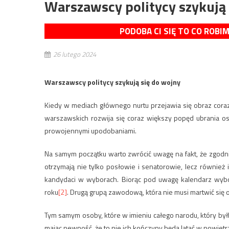
Warszawscy politycy szykują 
PODOBA CI SIĘ TO CO ROBI
26 lutego 2024
Warszawscy politycy szykują się do wojny
Kiedy w mediach głównego nurtu przejawia się obraz coraz 
warszawskich rozwija się coraz większy popęd ubrania os
prowojennymi upodobaniami.
Na samym początku warto zwrócić uwagę na fakt, że zgodnie
otrzymają nie tylko posłowie i senatorowie, lecz również 
kandydaci w wyborach. Biorąc pod uwagę kalendarz wybo
roku
[2]
. Drugą grupą zawodową, która nie musi martwić się
Tym samym osoby, które w imieniu całego narodu, który by
mając pewność, że to nie ich kończyny będą latać w powiet