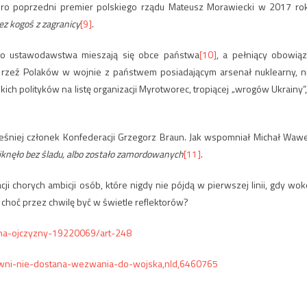
oro poprzedni premier polskiego rządu Mateusz Morawiecki w 2017 ro
z kogoś z zagranicy
[9]
.
go ustawodawstwa mieszają się obce państwa
[10]
, a pełniący obowiąz
rzeź Polaków w wojnie z państwem posiadającym arsenał nuklearny, n
kich polityków na listę organizacji Myrotworec, tropiącej „wrogów Ukrainy”,
cześniej członek Konfederacji Grzegorz Braun. Jak wspomniał Michał Wawe
niknęło bez śladu, albo zostało zamordowanych
[11]
.
ji chorych ambicji osób, które nigdy nie pójdą w pierwszej linii, gdy wok
y choć przez chwilę być w świetle reflektorów?
rona-ojczyzny-19220069/art-248
chowni-nie-dostana-wezwania-do-wojska,nId,6460765