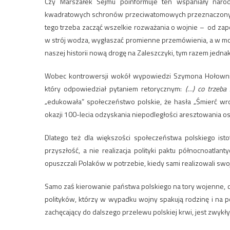
Czy Marszałek Sejmu poinformuje ten wspaniały naró
kwadratowych schronów przeciwatomowych przeznaczonych 
tego trzeba zacząć wszelkie rozważania o wojnie – od za
w strój wodza, wygłaszać promienne przemówienia, a w mo
naszej historii nową drogę na Zaleszczyki, tym razem jedna
Wobec kontrowersji wokół wypowiedzi Szymona Hołowni 
który odpowiedział pytaniem retorycznym:
(…) co trzeba
„edukowała” społeczeństwo polskie, że hasła „Śmierć wr
okazji 100-lecia odzyskania niepodległości aresztowania o
Dlatego też dla większości społeczeństwa polskiego isto
przyszłość, a nie realizacja polityki paktu północnoatlan
opuszczali Polaków w potrzebie, kiedy sami realizowali swo
Samo zaś kierowanie państwa polskiego na tory wojenne, 
polityków, którzy w wypadku wojny spakują rodzinę i na p
zachęcający do dalszego przelewu polskiej krwi, jest zwykł