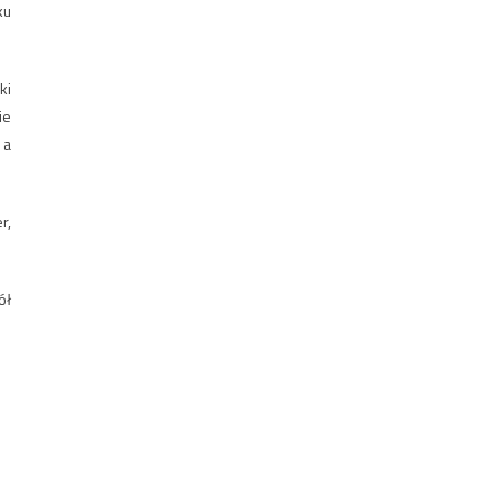
ku
ki
ie
 a
r,
ół