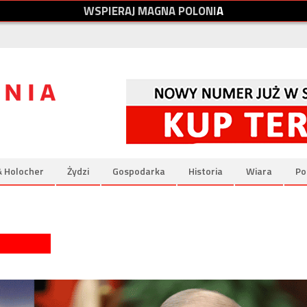
W
S
P
I
E
R
A
J
M
A
G
N
A
P
O
L
O
N
I
A
& Holocher
Żydzi
Gospodarka
Historia
Wiara
Po