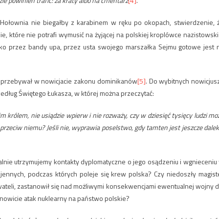
zie powinien trafić: za kraty albo na cmentarz
[4]
.
Hołownia nie biegałby z karabinem w ręku po okopach, stwierdzenie, 
e, które nie potrafi wymusić na żyjącej na polskiej kroplówce nazistowski
sko przez bandy upa, przez usta swojego marszałka Sejmu gotowe jest 
e przebywał w nowicjacie zakonu dominikanów
[5]
. Do wybitnych nowicjus
według Świętego Łukasza, w której można przeczytać:
im królem, nie usiądzie wpierw i nie rozważy, czy w dziesięć tysięcy ludzi mo
przeciw niemu? Jeśli nie, wyprawia poselstwo, gdy tamten jest jeszcze dalek
jalnie utrzymujemy kontakty dyplomatyczne o jego osądzeniu i wgnieceniu
jennych, podczas których poleje się krew polska? Czy niedoszły magist
ywateli, zastanowił się nad możliwymi konsekwencjami ewentualnej wojny d
anowicie atak nuklearny na państwo polskie?