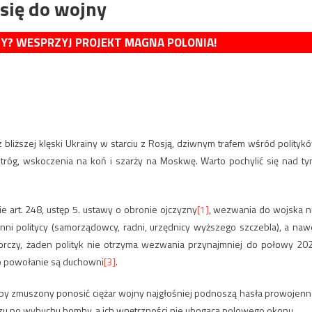
się do wojny
MY? WESPRZYJ PROJEKT MAGNA POLONIA!
bliższej klęski Ukrainy w starciu z Rosją, dziwnym trafem wśród polityk
tróg, wskoczenia na koń i szarży na Moskwę. Warto pochylić się nad ty
 art. 248, ustęp 5. ustawy o obronie ojczyzny
[1]
, wezwania do wojska n
inni politycy (samorządowcy, radni, urzędnicy wyższego szczebla), a naw
rczy, żaden polityk nie otrzyma wezwania przynajmniej do połowy 20
 o powołanie są duchowni
[3]
.
łby zmuszony ponosić ciężar wojny najgłośniej podnoszą hasła prowojenn
rzu po wybuchu bomby, a ich wnętrzności nie ubogacą polowego okopu.