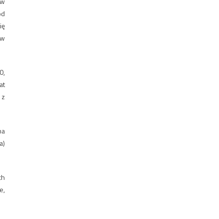
ów
od
ię
 w
0,
at
 z
na
a)
ch
e,