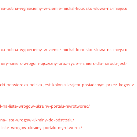
nia-putina-wgnieciemy-w-ziemie-michal-kobosko-slowa-na-miejscu
nia-putina-wgnieciemy-w-ziemie-michal-kobosko-slowa-na-miejscu
anery-smierc-wrogom-ojczyzny-oraz-zycie-i-smierc-dla-narodu-jest-
cki-potwierdza-polska-jest-kolonia-krajem-posiadanym-przez-kogos-z-
fil-na-liste-wrogow-ukrainy-portalu-myrotworec/
i-na-liste-wrogow-ukrainy-do-odstrzalu/
na-liste-wrogow-ukrainy-portalu-myrotworec/