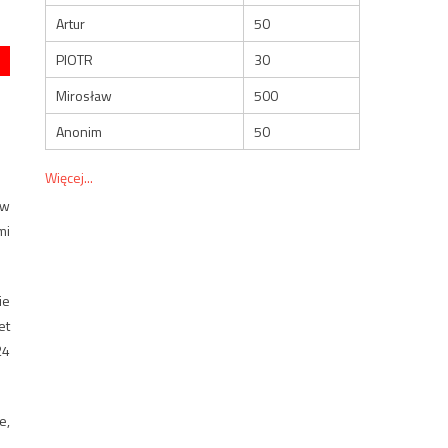
Artur
50
PIOTR
30
Mirosław
500
Anonim
50
Więcej...
ów
mi
ie
et
24
e,