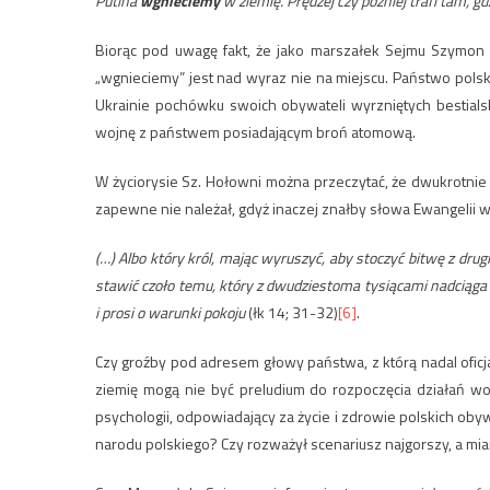
Putina
wgnieciemy
w ziemię. Prędzej czy później trafi tam, gd
Biorąc pod uwagę fakt, że jako marszałek Sejmu Szymon 
„wgnieciemy” jest nad wyraz nie na miejscu. Państwo polski
Ukrainie pochówku swoich obywateli wyrzniętych bestial
wojnę z państwem posiadającym broń atomową.
W życiorysie Sz. Hołowni można przeczytać, że dwukrotni
zapewne nie należał, gdyż inaczej znałby słowa Ewangelii 
(…) Albo który król, mając wyruszyć, aby stoczyć bitwę z drug
stawić czoło temu, który z dwudziestoma tysiącami nadciąga 
i prosi o warunki pokoju
(łk 14; 31-32)
[6]
.
Czy groźby pod adresem głowy państwa, z którą nadal ofic
ziemię mogą nie być preludium do rozpoczęcia działań wo
psychologii, odpowiadający za życie i zdrowie polskich ob
narodu polskiego? Czy rozważył scenariusz najgorszy, a mi