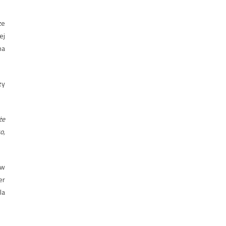
że
ej
na
zy
że
o,
 w
er
la