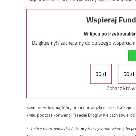
Wspieraj Fund
W lipcu potrzebowaliś
Dziękujemy! i zachęcamy do dalszego wsparcia na
30 zł
50 zł
Zobacz kto w
Szymon Hołownia, który pełni obowiązki marszałka Sejmu,
kraju, podczas konwencji Trzeciej Drogi w Kielcach stwierdzi
(…) chcę wam powiedzieć, że
my
ten egzamin zdamy, bo
je