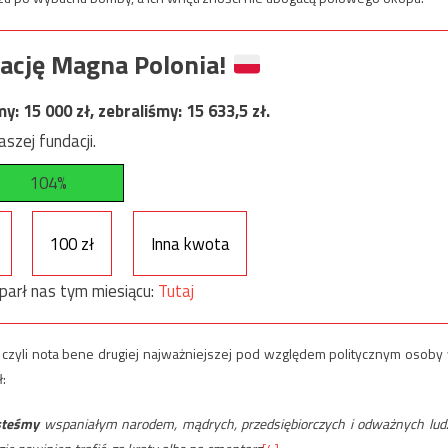
ację Magna Polonia!
my:
15 000
zł, zebraliśmy:
15 633,5
zł.
szej fundacji.
104%
100 zł
Inna kwota
parł nas tym miesiącu:
Tutaj
 czyli nota bene drugiej najważniejszej pod względem politycznym osoby
ł:
steśmy
wspaniałym narodem, mądrych, przedsiębiorczych i odważnych ludz