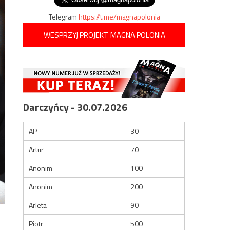
Telegram
https://t.me/magnapolonia
WESPRZYJ PROJEKT MAGNA POLONIA
Darczyńcy - 30.07.2026
AP
30
Artur
70
Anonim
100
Anonim
200
Arleta
90
Piotr
500