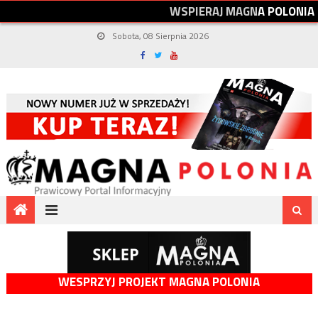
W
S
P
I
E
R
A
J
M
A
G
N
A
P
O
L
O
N
I
A
Sobota, 08 Sierpnia 2026
WESPRZYJ PROJEKT MAGNA POLONIA