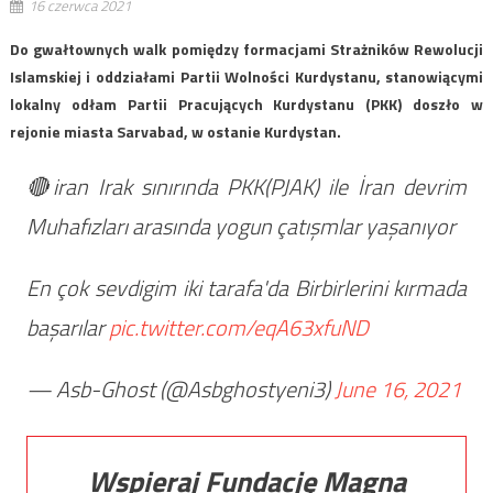
16 czerwca 2021
Do gwałtownych walk pomiędzy formacjami Strażników Rewolucji
Islamskiej i oddziałami Partii Wolności Kurdystanu, stanowiącymi
lokalny odłam Partii Pracujących Kurdystanu (PKK) doszło w
rejonie miasta Sarvabad, w ostanie Kurdystan.
🔴iran Irak sınırında PKK(PJAK) ile İran devrim
Muhafızları arasında yogun çatışmlar yaşanıyor
En çok sevdigim iki tarafa'da Birbirlerini kırmada
başarılar
pic.twitter.com/eqA63xfuND
— Asb-Ghost (@Asbghostyeni3)
June 16, 2021
Wspieraj Fundację Magna