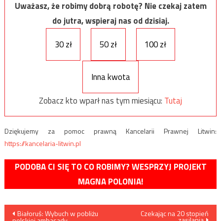
Uważasz, że robimy dobrą robotę? Nie czekaj zatem
do jutra, wspieraj nas od dzisiaj.
30 zł
50 zł
100 zł
Inna kwota
Zobacz kto wparł nas tym miesiącu:
Tutaj
Dziękujemy za pomoc prawną Kancelarii Prawnej Litwin:
https://kancelaria-litwin.pl
PODOBA CI SIĘ TO CO ROBIMY? WESPRZYJ PROJEKT
MAGNA POLONIA!
Nawigacja
Białoruś: Wybuch w pobliżu
Czekając na 20 stopień
zasilania
polskiej ambasady