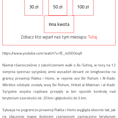
30 zł
50 zł
100 zł
Inna kwota
Zobacz kto wparł nas tym miesiącu:
Tutaj
https://www.youtube.com/watch?v=fE_mJ5D0oqA
Niemal równocześnie z zakończeniem walk o As-Suhnę, w nocy na 12
sierpnia specnaz syryjskiej armii wysadził desant ze śmigłowców na
granicy prowincji Rakka i Homs, w rejonie wsi Bir Ruhum i Al-Kadir.
Wkrótce zdobyte zostały wsię Bir Ruhum, Hribet al-Makman i al-Kadir.
Syryjskie wojska rządowe przejęły w ten sposób kontrolę nad
terytorium szerokości ok. 20 km i głębokości do 5 km.
Sytuacja na pograniczu prowincji Rakka i Homs wygląda obecnie tak, jak
na złączonej mapie (kolorem czerwonym zaznaczono terytorium