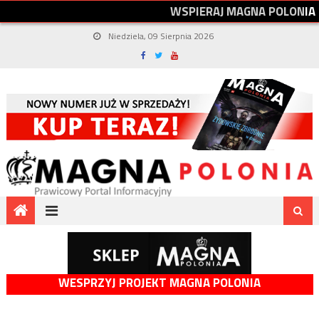
W
S
P
I
E
R
A
J
M
A
G
N
A
P
O
L
O
N
I
A
Niedziela, 09 Sierpnia 2026
WESPRZYJ PROJEKT MAGNA POLONIA