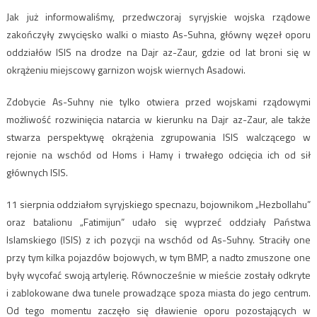
Jak już informowaliśmy, przedwczoraj syryjskie wojska rządowe
zakończyły zwycięsko walki o miasto As-Suhna, główny węzeł oporu
oddziałów ISIS na drodze na Dajr az-Zaur, gdzie od lat broni się w
okrążeniu miejscowy garnizon wojsk wiernych Asadowi.
Zdobycie As-Suhny nie tylko otwiera przed wojskami rządowymi
możliwość rozwinięcia natarcia w kierunku na Dajr az-Zaur, ale także
stwarza perspektywę okrążenia zgrupowania ISIS walczącego w
rejonie na wschód od Homs i Hamy i trwałego odcięcia ich od sił
głównych ISIS.
11 sierpnia oddziałom syryjskiego specnazu, bojownikom „Hezbollahu”
oraz batalionu „Fatimijun” udało się wyprzeć oddziały Państwa
Islamskiego (ISIS) z ich pozycji na wschód od As-Suhny. Straciły one
przy tym kilka pojazdów bojowych, w tym BMP, a nadto zmuszone one
były wycofać swoją artylerię. Równocześnie w mieście zostały odkryte
i zablokowane dwa tunele prowadzące spoza miasta do jego centrum.
Od tego momentu zaczęło się dławienie oporu pozostających w