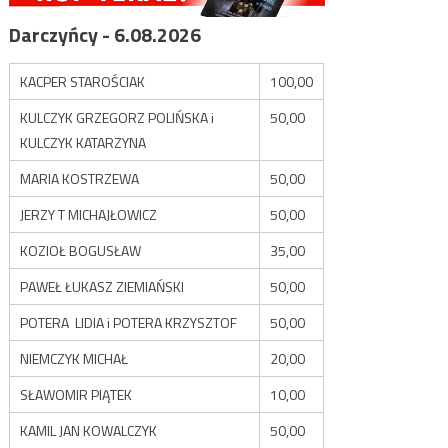
Darczyńcy - 6.08.2026
KACPER STAROŚCIAK
100,00
KULCZYK GRZEGORZ POLIŃSKA i
50,00
KULCZYK KATARZYNA
MARIA KOSTRZEWA
50,00
JERZY T MICHAJŁOWICZ
50,00
KOZIOŁ BOGUSŁAW
35,00
PAWEŁ ŁUKASZ ZIEMIAŃSKI
50,00
POTERA LIDIA i POTERA KRZYSZTOF
50,00
NIEMCZYK MICHAŁ
20,00
SŁAWOMIR PIĄTEK
10,00
KAMIL JAN KOWALCZYK
50,00