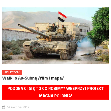
FELIETONY
Walki o As-Suhnę /film i mapa/
PODOBA CI SIĘ TO CO ROBIMY? WESPRZYJ PROJEKT
MAGNA POLONIA!
14 sierpnia 2017