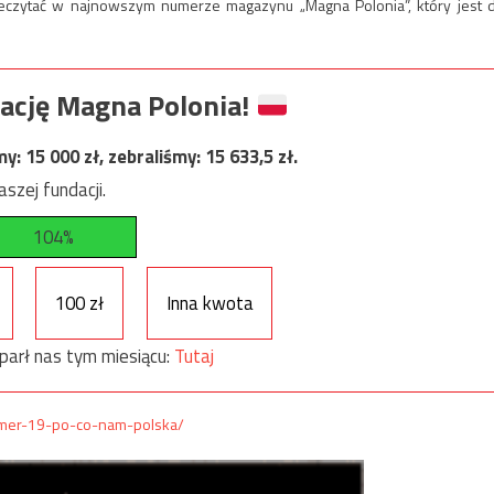
rzeczytać w najnowszym numerze magazynu „Magna Polonia”, który jest 
ację Magna Polonia!
my:
15 000
zł, zebraliśmy:
15 633,5
zł.
szej fundacji.
104%
100 zł
Inna kwota
parł nas tym miesiącu:
Tutaj
umer-19-po-co-nam-polska/