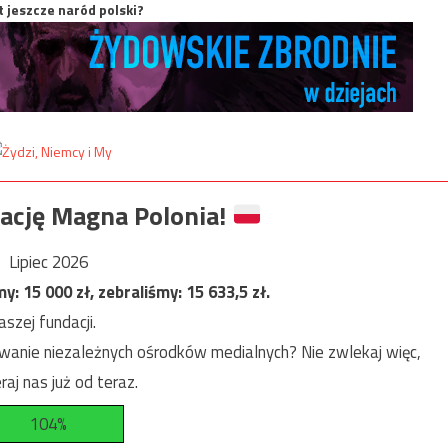
t jeszcze naród polski?
ację Magna Polonia!
Lipiec 2026
my:
15 000
zł, zebraliśmy:
15 633,5
zł.
szej fundacji.
anie niezależnych ośrodków medialnych? Nie zwlekaj więc,
raj nas już od teraz.
104%