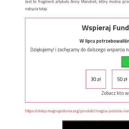
Jest to fragment artykułu Anny Mandreli, który można p
nabycia tutaj:
Wspieraj Fund
W lipcu potrzebowaliś
Dziękujemy! i zachęcamy do dalszego wsparcia na
30 zł
50 zł
Zobacz kto w
https://sklep.magnapolonia.org/produkt/magna-polonia-n