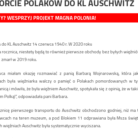
ORCIE POLAKÓW DO KL AUSCHWITZ
MY? WESPRZYJ PROJEKT MAGNA POLONIA!
 do KL Auschwitz 14 czerwca 1940 r. W 2020 roku
ła rocznica, niestety będą to również pierwsze obchody bez byłych więźni
, zmarł w 2019 roku.
rwca miałam okazję rozmawiać z panią Barbarą Wojnarowską, która ja
 latach była więźniarka walczy o pamięć o Polakach pomordowanych w t
cą i mówiła, że była więźniem Auschwitz, spotykała się z opinią, że w tak
em Polką!”, odpowiadała pani Barbara.
znicę pierwszego transportu do Auschwitz obchodzono godniej, niż ma 
zewcach na teren muzeum, a pod Blokiem 11 odprawiana była Msza święt
ch więźniach Auschwitz była systematycznie wyciszana.