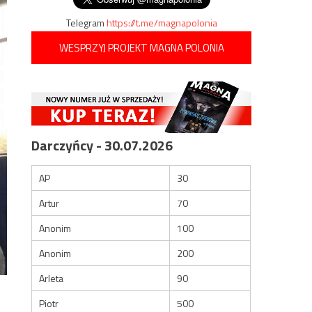
Telegram
https://t.me/magnapolonia
WESPRZYJ PROJEKT MAGNA POLONIA
Darczyńcy - 30.07.2026
AP
30
Artur
70
Anonim
100
Anonim
200
Arleta
90
Piotr
500