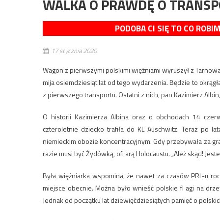
WALKA O PRAWDĘ O TRANSP
PODOBA CI SIĘ TO CO ROBI
17 stycznia 2020
Wagon z pierwszymi polskimi więźniami wyruszył z Tarnowa
mija osiemdziesiąt lat od tego wydarzenia. Będzie to okrąg
z pierwszego transportu. Ostatni z nich, pan Kazimierz Albin
O historii Kazimierza Albina oraz o obchodach 14 cze
czteroletnie dziecko trafiła do KL Auschwitz. Teraz po
niemieckim obozie koncentracyjnym. Gdy przebywała za grani
razie musi być Żydówką, ofi arą Holocaustu. „Ależ skąd! Jest
Była więźniarka wspomina, że nawet za czasów PRL-u roc
miejsce obecnie. Można było wnieść polskie fl agi na dr
Jednak od początku lat dziewięćdziesiątych pamięć o polski