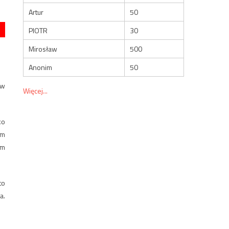
Artur
50
PIOTR
30
Mirosław
500
Anonim
50
ów
Więcej...
ko
ym
im
to
a.