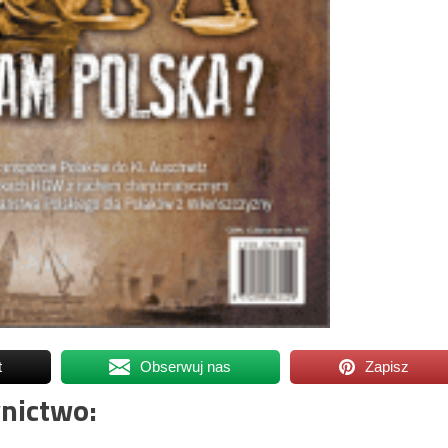
t
Obserwuj nas
Zapisz
nictwo: