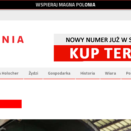
W
S
P
I
E
R
A
J
M
A
G
N
A
P
O
L
O
N
I
A
& Holocher
Żydzi
Gospodarka
Historia
Wiara
Po