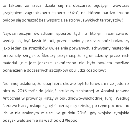
to faktem, że rzecz działa się na obszarze, będącym wówczas
„zagłębiem zagranicznych tajnych służb”, na którym bardzo trudno
byłoby się poruszać bez wsparcia ze strony „zwykłych terrorystów”.
Najważniejszym świadkiem spośród tych, z którymi rozmawiano,
wydaje się być Jassir Muhdi, przedstawiony przez zespół badawczy
jako jeden ze strażników uwięzienia porwanych, schwytany następnie
przez siły syryjskie. Śledczy przyznają, że zgromadzony przez nich
materiał „nie jest jeszcze zakończony, nie było bowiem możliwe
odnalezienie doczesnych szczątków obu ludzi Kościołów”.
Niemniej ustalono, że obaj hierarchowie byli torturowani i że jeden z
nich w 2015 trafił do jakiejś struktury sanitarnej w Antakyi (dawna
Antiochia) w prowincji Hatay w południowo-wschodniej Turcji. Według
śledczych arcybiskupi zginęli śmiercią męczeńską, po czym pochowano
ich w nieustalonym miejscu w grudniu 2016, gdy wojsko syryjskie
odzyskiwało ziemie na wschód od Aleppo.