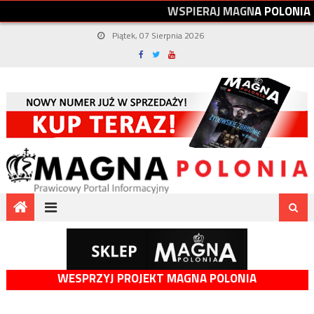
W
S
P
I
E
R
A
J
M
A
G
N
A
P
O
L
O
N
I
A
Piątek, 07 Sierpnia 2026
WESPRZYJ PROJEKT MAGNA POLONIA