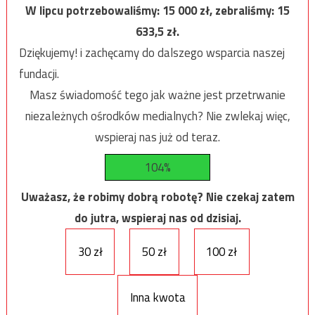
W lipcu potrzebowaliśmy:
15 000
zł, zebraliśmy:
15
633,5
zł.
Dziękujemy! i zachęcamy do dalszego wsparcia naszej
fundacji.
Masz świadomość tego jak ważne jest przetrwanie
niezależnych ośrodków medialnych? Nie zwlekaj więc,
wspieraj nas już od teraz.
104%
Uważasz, że robimy dobrą robotę? Nie czekaj zatem
do jutra, wspieraj nas od dzisiaj.
30 zł
50 zł
100 zł
Inna kwota