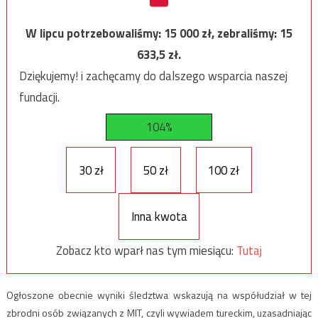
W lipcu potrzebowaliśmy:
15 000
zł, zebraliśmy:
15
633,5
zł.
Dziękujemy! i zachęcamy do dalszego wsparcia naszej
fundacji.
104%
30 zł
50 zł
100 zł
Inna kwota
Zobacz kto wparł nas tym miesiącu:
Tutaj
Ogłoszone obecnie wyniki śledztwa wskazują na współudział w tej
zbrodni osób związanych z MIT, czyli wywiadem tureckim, uzasadniając