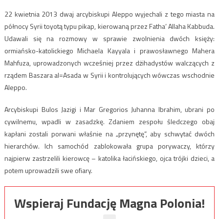
22 kwietnia 2013 dwaj arcybiskupi Aleppo wyjechali z tego miasta na
północy Syrii toyotą typu pikap, kierowaną przez Fatha’ Allaha Kabbuda.
Udawali się na rozmowy w sprawie zwolnienia dwóch księży:
ormiańsko-katolickiego Michaela Kayyala i prawosławnego Mahera
Mahfuza, uprowadzonych wcześniej przez dżihadystów walczących z
rządem Baszara al=Asada w Syrii i kontrolujących wówczas wschodnie
Aleppo.
Arcybiskupi Bulos Jazigi i Mar Gregorios Juhanna Ibrahim, ubrani po
cywilnemu, wpadli w zasadzkę. Zdaniem zespołu śledczego obaj
kapłani zostali porwani właśnie na „przynętę”, aby schwytać dwóch
hierarchów. Ich samochód zablokowała grupa porywaczy, którzy
najpierw zastrzelili kierowcę – katolika łacińskiego, ojca trójki dzieci, a
potem uprowadzili swe ofiary.
Wspieraj Fundację Magna Polonia!