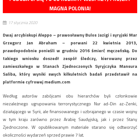
MAGNA POLONIA!
17 stycznia 2020
Dwaj arcybiskupi Aleppo – prawosławny Bulos Jazigi i syryjski Mar
Grzegorz Jan Abraham – porwani 22 kwietnia 2013,
prawdopodobnie ponieśli w grudniu 2016 śmierć męczeńską. Do
takiego wniosku doszedł zespół śledczy, kierowany przez
zamieszkałego w Stanach Zjednoczonych Syryjczyka Mansura
Saliba, który wyniki swych kilkuletnich badań przedstawił na
platformie cyfrowej medium.com
Według autorów zabójcami obu hierarchów byli członkowie
niezależnego ugrupowania terrorystycznego Nur ad-Din az-Zenki,
działającego w Syrii, ale finansowanego i uzbrajanego w czasie wojny
w tym kraju zarówno przez Arabię Saudyjską, jak i przez Stany
Zjednoczone. W opublikowanym materiale starano się odtworzyć
okoliczności wydarzeń sprzed prawie 7 lat.