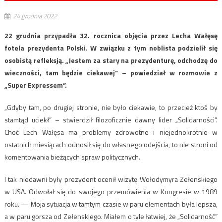
24 grudnia 2022
22 grudnia przypadła 32. rocznica objęcia przez Lecha Wałęsę
fotela prezydenta Polski. W związku z tym noblista podzielił się
osobistą refleksją. „Jestem za stary na prezydenturę, odchodzę do
wieczności, tam będzie ciekawej” – powiedział w rozmowie z
„Super Expressem”.
„Gdyby tam, po drugiej stronie, nie było ciekawie, to przecież ktoś by
stamtąd uciekł” – stwierdził filozoficznie dawny lider „Solidarności”.
Choć Lech Wałęsa ma problemy zdrowotne i niejednokrotnie w
ostatnich miesiącach odnosił się do własnego odejścia, to nie stroni od
komentowania bieżących spraw politycznych.
I tak niedawni były prezydent ocenił wizytę Wołodymyra Zełenskiego
w USA. Odwołał się do swojego przemówienia w Kongresie w 1989
roku. — Moja sytuacja w tamtym czasie w paru elementach była lepsza,
a w paru gorsza od Zełenskiego. Miałem o tyle łatwiej, że „Solidarność”