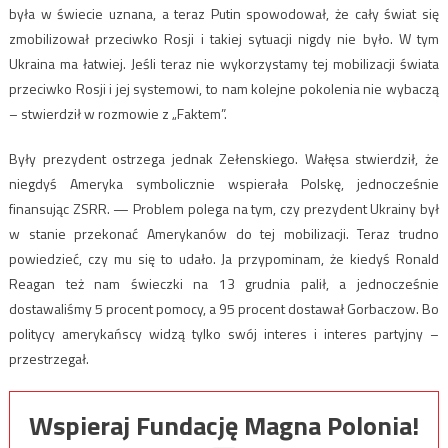
była w świecie uznana, a teraz Putin spowodował, że cały świat się
zmobilizował przeciwko Rosji i takiej sytuacji nigdy nie było. W tym
Ukraina ma łatwiej. Jeśli teraz nie wykorzystamy tej mobilizacji świata
przeciwko Rosji i jej systemowi, to nam kolejne pokolenia nie wybaczą
– stwierdził w rozmowie z „Faktem”.
Były prezydent ostrzega jednak Zełenskiego. Wałęsa stwierdził, że
niegdyś Ameryka symbolicznie wspierała Polskę, jednocześnie
finansując ZSRR. — Problem polega na tym, czy prezydent Ukrainy był
w stanie przekonać Amerykanów do tej mobilizacji. Teraz trudno
powiedzieć, czy mu się to udało. Ja przypominam, że kiedyś Ronald
Reagan też nam świeczki na 13 grudnia palił, a jednocześnie
dostawaliśmy 5 procent pomocy, a 95 procent dostawał Gorbaczow. Bo
politycy amerykańscy widzą tylko swój interes i interes partyjny –
przestrzegał.
Wspieraj Fundację Magna Polonia!