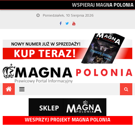
W
S
P
I
E
R
A
J
M
A
G
N
A
P
O
L
O
N
I
A
Poniedziałek, 10 Sierpnia 2026
WESPRZYJ PROJEKT MAGNA POLONIA