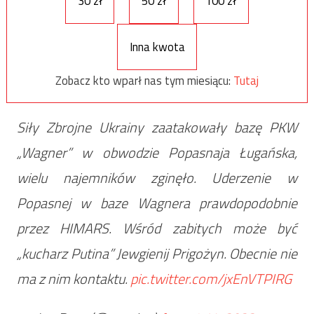
30 zł
50 zł
100 zł
Inna kwota
Zobacz kto wparł nas tym miesiącu:
Tutaj
Siły Zbrojne Ukrainy zaatakowały bazę PKW
„Wagner” w obwodzie Popasnaja Ługańska,
wielu najemników zginęło. Uderzenie w
Popasnej w baze Wagnera prawdopodobnie
przez HIMARS. Wśród zabitych może być
„kucharz Putina” Jewgienij Prigożyn. Obecnie nie
ma z nim kontaktu.
pic.twitter.com/jxEnVTPIRG