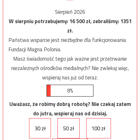
Sierpień 2026
W sierpniu potrzebujemy:
16 500
zł, zebraliśmy:
1351
zł.
Państwa wsparcie jest niezbędne dla funkcjonowania
Fundacji Magna Polonia.
Masz świadomość tego jak ważne jest przetrwanie
niezależnych ośrodków medialnych? Nie zwlekaj więc,
wspieraj nas już od teraz.
8%
Uważasz, że robimy dobrą robotę? Nie czekaj zatem
do jutra, wspieraj nas od dzisiaj.
30 zł
50 zł
100 zł