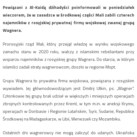
Powiązani z Al-Kaidą dżihadyści poinformowali w poniedziałek
wieczorem, że w zasadzce w środkowej części Mali zabili czterech
najemników z rosyjskiej prywatnej firmy wojskowej zwanej grupą
Wagnera.
Prorosyjski rząd Mali, który przejął władzę w wyniku wojskowego
zamachu stanu w 2020 roku, walczy z islamskimi rebeliantami przy
wsparciu najemników z rosyjskiej grupy Wagnera. Do starcia, w którym
islamiści zadali straty wagnerowcom, doszło w regionie Mopt.
Grupa Wagnera to prywatna firma wojskowa, powiązana z rosyjskim
wywiadem. Jej głównodowodzącym jest Dmitrij Utkin, ps. „Wagner”.
Członkowie tej grupy brali udział w większych i mniejszych operacjach
zbrojnych kontrolowanych przez Kreml, w tym m.in. w aneksji Krymu,
operacjach w Donbasie i Regionie Lutańskim, Syrii, Sudanie, Republice
Środkowej na Madagaskarze, w Libii, Wenezueli czy Mozambiku.
Ostatnich dni wagnerowcy nie mogą zaliczyć do udanych. Ukraińska