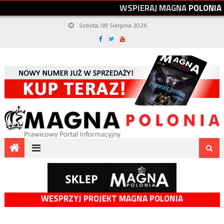
W
S
P
I
E
R
A
J
M
A
G
N
A
P
O
L
O
N
I
A
Sobota, 08 Sierpnia 2026
WESPRZYJ PROJEKT MAGNA POLONIA