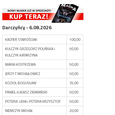
Darczyńcy - 6.08.2026
KACPER STAROŚCIAK
100,00
KULCZYK GRZEGORZ POLIŃSKA i
50,00
KULCZYK KATARZYNA
MARIA KOSTRZEWA
50,00
JERZY T MICHAJŁOWICZ
50,00
KOZIOŁ BOGUSŁAW
35,00
PAWEŁ ŁUKASZ ZIEMIAŃSKI
50,00
POTERA LIDIA i POTERA KRZYSZTOF
50,00
NIEMCZYK MICHAŁ
20,00