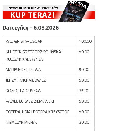
Darczyńcy - 6.08.2026
KACPER STAROŚCIAK
100,00
KULCZYK GRZEGORZ POLIŃSKA i
50,00
KULCZYK KATARZYNA
MARIA KOSTRZEWA
50,00
JERZY T MICHAJŁOWICZ
50,00
KOZIOŁ BOGUSŁAW
35,00
PAWEŁ ŁUKASZ ZIEMIAŃSKI
50,00
POTERA LIDIA i POTERA KRZYSZTOF
50,00
NIEMCZYK MICHAŁ
20,00