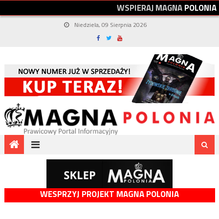
W
S
P
I
E
R
A
J
M
A
G
N
A
P
O
L
O
N
I
A
Niedziela, 09 Sierpnia 2026
WESPRZYJ PROJEKT MAGNA POLONIA