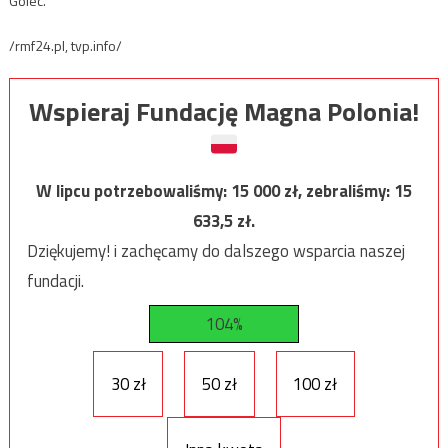
Golec.
/rmf24.pl, tvp.info/
Wspieraj Fundację Magna Polonia!
W lipcu potrzebowaliśmy:
15 000
zł, zebraliśmy:
15
633,5
zł.
Dziękujemy! i zachęcamy do dalszego wsparcia naszej
fundacji.
104%
30 zł
50 zł
100 zł