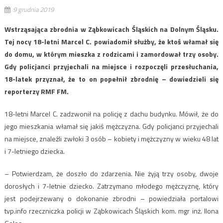
9 grudnia 2019
Wstrząsająca zbrodnia w Ząbkowicach Śląskich na Dolnym Śląsku.
Tej nocy 18-letni Marcel C. powiadomił służby, że ktoś włamał się
do domu, w którym mieszka z rodzicami i zamordował trzy osoby.
Gdy policjanci przyjechali na miejsce i rozpoczęli przesłuchania,
18-latek przyznał, że to on popełnił zbrodnię – dowiedzieli się
reporterzy RMF FM.
18-letni Marcel C. zadzwonił na policję z dachu budynku. Mówił, że do
jego mieszkania włamał się jakiś mężczyzna. Gdy policjanci przyjechali
na miejsce, znaleźli zwłoki 3 osób – kobiety i mężczyzny w wieku 48 lat
i 7-letniego dziecka.
– Potwierdzam, że doszło do zdarzenia. Nie żyją trzy osoby, dwoje
dorosłych i 7-letnie dziecko. Zatrzymano młodego mężczyznę, który
jest podejrzewany o dokonanie zbrodni – powiedziała portalowi
tvp.info rzeczniczka policji w Ząbkowicach Śląskich kom. mgr inż. Ilona