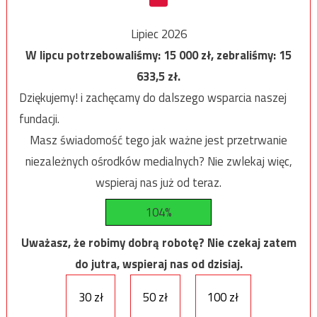
Lipiec 2026
W lipcu potrzebowaliśmy:
15 000
zł, zebraliśmy:
15
633,5
zł.
Dziękujemy! i zachęcamy do dalszego wsparcia naszej
fundacji.
Masz świadomość tego jak ważne jest przetrwanie
niezależnych ośrodków medialnych? Nie zwlekaj więc,
wspieraj nas już od teraz.
104%
Uważasz, że robimy dobrą robotę? Nie czekaj zatem
do jutra, wspieraj nas od dzisiaj.
30 zł
50 zł
100 zł