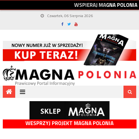
W
S
P
I
E
R
A
J
M
A
G
N
A
P
O
L
O
N
I
A
Czwartek, 06 Sierpnia 2026
WESPRZYJ PROJEKT MAGNA POLONIA