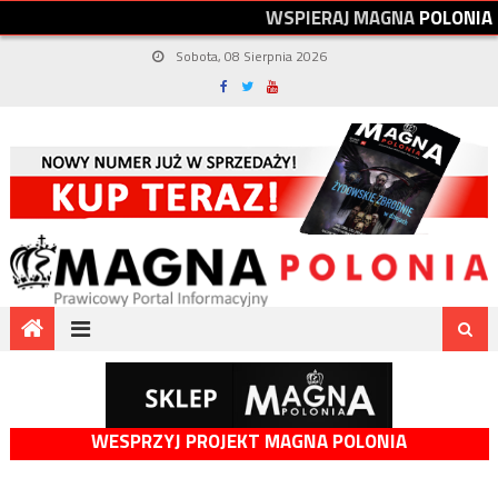
W
S
P
I
E
R
A
J
M
A
G
N
A
P
O
L
O
N
I
A
Sobota, 08 Sierpnia 2026
WESPRZYJ PROJEKT MAGNA POLONIA