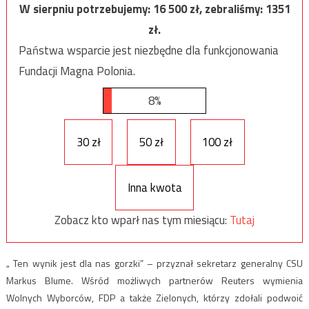
W sierpniu potrzebujemy:
16 500
zł, zebraliśmy:
1351
zł.
Państwa wsparcie jest niezbędne dla funkcjonowania
Fundacji Magna Polonia.
8%
30 zł
50 zł
100 zł
Inna kwota
Zobacz kto wparł nas tym miesiącu:
Tutaj
„ Ten wynik jest dla nas gorzki” – przyznał sekretarz generalny CSU
Markus Blume. Wśród możliwych partnerów Reuters wymienia
Wolnych Wyborców, FDP a także Zielonych, którzy zdołali podwoić