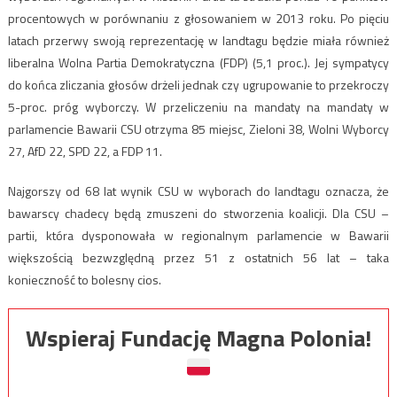
procentowych w porównaniu z głosowaniem w 2013 roku. Po pięciu
latach przerwy swoją reprezentację w landtagu będzie miała również
liberalna Wolna Partia Demokratyczna (FDP) (5,1 proc.). Jej sympatycy
do końca zliczania głosów drżeli jednak czy ugrupowanie to przekroczy
5-proc. próg wyborczy. W przeliczeniu na mandaty na mandaty w
parlamencie Bawarii CSU otrzyma 85 miejsc, Zieloni 38, Wolni Wyborcy
27, AfD 22, SPD 22, a FDP 11.
Najgorszy od 68 lat wynik CSU w wyborach do landtagu oznacza, że
bawarscy chadecy będą zmuszeni do stworzenia koalicji. Dla CSU –
partii, która dysponowała w regionalnym parlamencie w Bawarii
większością bezwzględną przez 51 z ostatnich 56 lat – taka
konieczność to bolesny cios.
Wspieraj Fundację Magna Polonia!