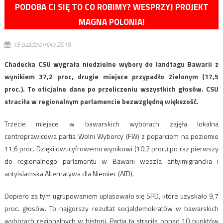
PODOBA CI SIĘ TO CO ROBIMY? WESPRZYJ PROJEKT
MAGNA POLONIA!
15 października 2018
Chadecka CSU wygrała niedzielne wybory do landtagu Bawarii z
wynikiem 37,2 proc, drugie miejsce przypadło Zielonym (17,5
proc.). To oficjalne dane po przeliczeniu wszystkich głosów. CSU
straciła w regionalnym parlamencie bezwzględną większość.
Trzecie miejsce w bawarskich wyborach zajęła lokalna
centroprawicowa partia Wolni Wyborcy (FW) z poparciem na poziomie
11,6 proc. Dzięki dwucyfrowemu wynikowi (10,2 proc.) po raz pierwszy
do regionalnego parlamentu w Bawarii weszła antyimigrancka i
antyislamska Alternatywa dla Niemiec (AfD).
Dopiero za tym ugrupowaniem uplasowało się SPD, które uzyskało 9,7
proc. głosów. To najgorszy rezultat socjaldemokratów w bawarskich
wyborach regionalnych w historii. Partia ta straciła ponad 10 punktów