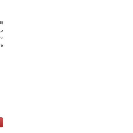
ił
go
st
we