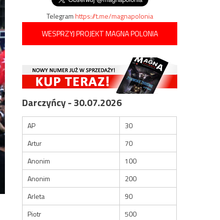
Telegram
https://t.me/magnapolonia
WESPRZYJ PROJEKT MAGNA POLONIA
Darczyńcy - 30.07.2026
AP
30
Artur
70
Anonim
100
Anonim
200
Arleta
90
Piotr
500