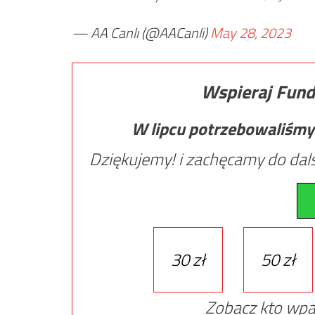
— AA Canlı (@AACanli)
May 28, 2023
Wspieraj Fund
W lipcu potrzebowaliśmy
Dziękujemy! i zachęcamy do dals
30 zł
50 zł
Zobacz kto wpa