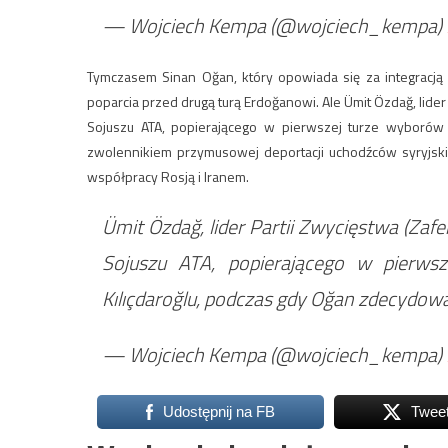
— Wojciech Kempa (@wojciech_kempa)
Tymczasem Sinan Oğan, który opowiada się za integracją 
poparcia przed drugą turą Erdoğanowi. Ale Ümit Özdağ, lider 
Sojuszu ATA, popierającego w pierwszej turze wyborów 
zwolennikiem przymusowej deportacji uchodźców syryjsk
współpracy Rosją i Iranem.
Ümit Özdağ, lider Partii Zwycięstwa (Zafe
Sojuszu ATA, popierającego w pierws
Kılıçdaroğlu, podczas gdy Oğan zdecydow
— Wojciech Kempa (@wojciech_kempa)
Udostępnij na FB
Twee