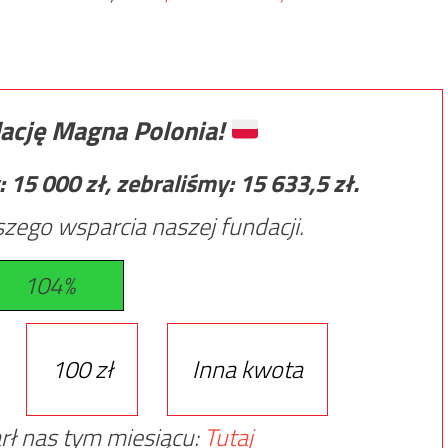
ację Magna Polonia!
:
15 000
zł, zebraliśmy:
15 633,5
zł.
zego wsparcia naszej fundacji.
104%
100 zł
Inna kwota
rł nas tym miesiącu:
Tutaj