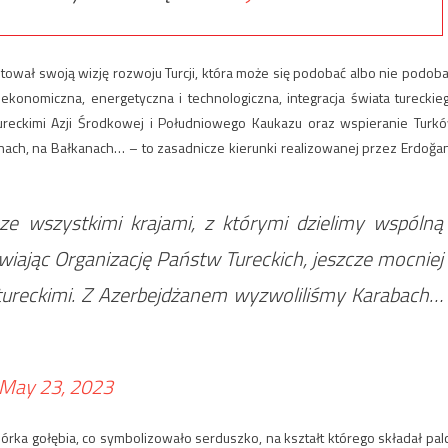
ował swoją wizję rozwoju Turcji, która może się podobać albo nie podoba
ekonomiczna, energetyczna i technologiczna, integracja świata tureckie
tureckimi Azji Środkowej i Południowego Kaukazu oraz wspieranie Turk
, Chinach, na Bałkanach… – to zasadnicze kierunki realizowanej przez Erdoğa
ze wszystkimi krajami, z którymi dzielimy wspólną
nawiając Organizację Państw Tureckich, jeszcze mocniej
 tureckimi. Z Azerbejdżanem wyzwoliliśmy Karabach…
May 23, 2023
 piórka gołębia, co symbolizowało serduszko, na kształt którego składał pal