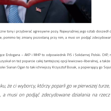
yczne tony i przybierać agresywne pozy. Najwyraźniej jego sztab doszedł 
urze, pomimo tej zmiany pozostaną przy nim, a musi on podjąć zdecydowa
jące Erdogana – AKP i MHP to odpowiednik PiS i Solidarnej Polski. CHP, 
 uzyskał on też poparcie całej tamtejszej opcji lewicowo-liberalnej, a także
lei Sianan Ogan to taki ichniejszy Krzysztof Bosak, a popierający go Soju
u, że ci wyborcy, którzy poparli go w pierwszej turze,
 a musi on podjąć zdecydowane działania na rzecz