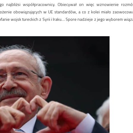
go najbliżsi współpracownicy. Obiecywał on więc wznowienie rozm
rożenie obowiązujących w UE standardów, a co z kolei miało zaowocow
ie wojsk tureckich z Syrii i Iraku… Spore nadzieje z jego wyborem wiąza