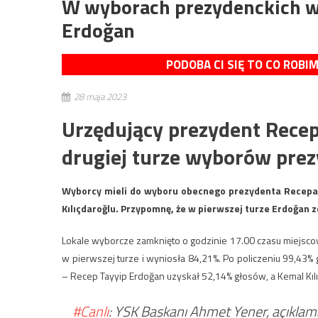
W wyborach prezydenckich w 
Erdoğan
PODOBA CI SIĘ TO CO ROBI
28 maja 2023
Urzędujący prezydent Rece
drugiej turze wyborów prez
Wyborcy mieli do wyboru obecnego prezydenta Recepa 
Kılıçdaroğlu. Przypomnę, że w pierwszej turze Erdoğan z
Lokale wyborcze zamknięto o godzinie 17.00 czasu miejscowe
w pierwszej turze i wyniosła 84,21%. Po policzeniu 99,4
– Recep Tayyip Erdoğan uzyskał 52,14% głosów, a Kemal Kılı
#Canlı
: YSK Başkanı Ahmet Yener, açıkla