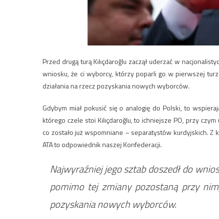
Przed drugą turą Kılıçdaroğlu zaczął uderzać w nacjonalist
wniosku, że ci wyborcy, którzy poparli go w pierwszej t
działania na rzecz pozyskania nowych wyborców.
Gdybym miał pokusić się o analogię do Polski, to wspiera
którego czele stoi Kılıçdaroğlu, to ichniejsze PO, przy czym
co zostało już wspomniane – separatystów kurdyjskich. Z ko
ATA to odpowiednik naszej Konfederacji.
Najwyraźniej jego sztab doszedł do wniosk
pomimo tej zmiany pozostaną przy nim,
pozyskania nowych wyborców.