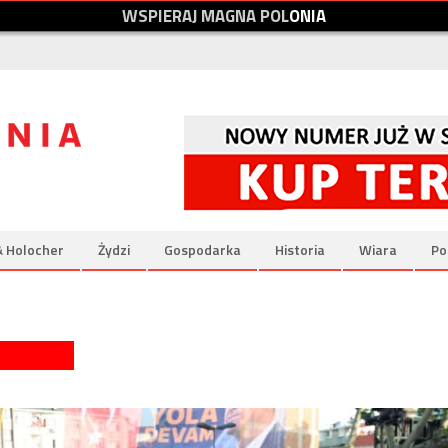
W
S
P
I
E
R
A
J
M
A
G
N
A
P
O
L
O
N
I
A
& Holocher
Żydzi
Gospodarka
Historia
Wiara
Po