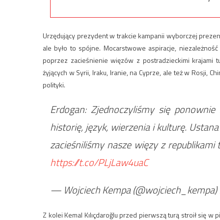
Urzędujący prezydent w trakcie kampanii wyborczej prezent
ale było to spójne. Mocarstwowe aspiracje, niezależność 
poprzez zacieśnienie więzów z postradzieckimi krajami 
żyjących w Syrii, Iraku, Iranie, na Cyprze, ale też w Rosji
polityki.
Erdogan: Zjednoczyliśmy się ponownie 
historię, język, wierzenia i kulturę. Usta
zacieśniliśmy nasze więzy z republikami
https://t.co/PLjLaw4uaC
— Wojciech Kempa (@wojciech_kempa)
Z kolei Kemal Kılıçdaroğlu przed pierwszą turą stroił się w