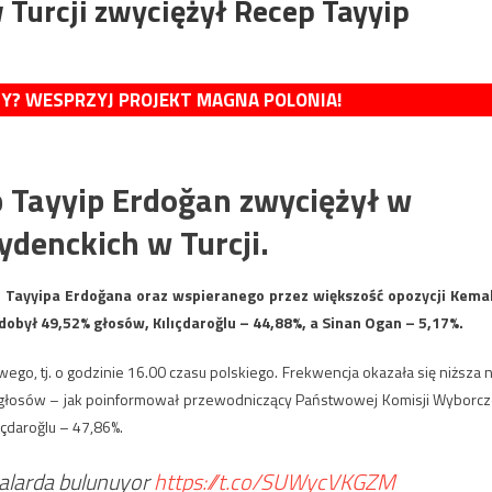
Turcji zwyciężył Recep Tayyip
MY? WESPRZYJ PROJEKT MAGNA POLONIA!
p Tayyip Erdoğan zwyciężył w
ydenckich w Turcji.
Tayyipa Erdoğana oraz wspieranego przez większość opozycji Kema
dobył 49,52% głosów, Kılıçdaroğlu – 44,88%, a Sinan Ogan – 5,17%.
go, tj. o godzinie 16.00 czasu polskiego. Frekwencja okazała się niższa n
3% głosów – jak poinformował przewodniczący Państwowej Komisji Wyborcz
çdaroğlu – 47,86%.
malarda bulunuyor
https://t.co/SUWycVKGZM