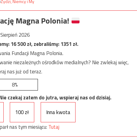
ację Magna Polonia!
Sierpień 2026
jemy:
16 500
zł, zebraliśmy:
1351
zł.
ania Fundacji Magna Polonia.
anie niezależnych ośrodków medialnych? Nie zwlekaj więc,
raj nas już od teraz.
8%
e czekaj zatem do jutra, wspieraj nas od dzisiaj.
100 zł
Inna kwota
parł nas tym miesiącu:
Tutaj