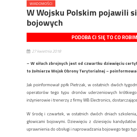
WIADOMOŚCI
W Wojsku Polskim pojawili s
bojowych
PODOBA CI SIĘ TO CO ROBI
27 kwietnia 2018
– W siłach zbrojnych jest od czwartku dziewięciu cer
to żołnierze Wojsk Obrony Terytorialnej – poinformowa
Jak poinformował ppłk Pietrzak, w ostatnich dwóch tygo
operatorów tego typu dronów uderzeniowych krótkiego z
inżynierowie i trenerzy z firmy WB Electronics, dostarczając
W środę i czwartek, w ostatnich dwóch dniach szkolenia,
głowicami bojowymi. Dziewięciu z dziesięciu kandydató
uprawnienia do obsługi i naprowadzania bojowego tego typ