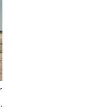
la
ie