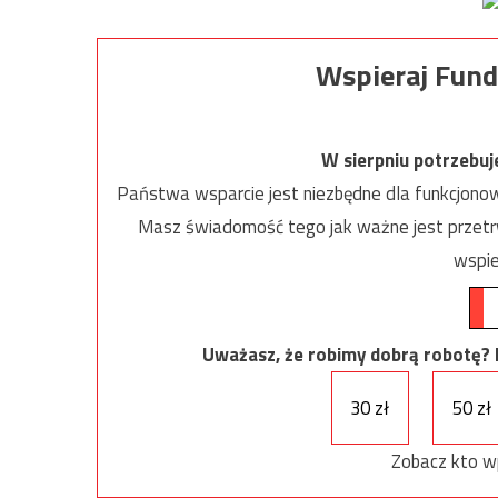
Wspieraj Fund
W sierpniu potrzebu
Państwa wsparcie jest niezbędne dla funkcjonow
Masz świadomość tego jak ważne jest przetrw
wspie
Uważasz, że robimy dobrą robotę? Ni
30 zł
50 zł
Zobacz kto w