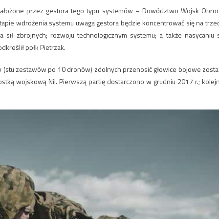
założone przez gestora tego typu systemów – Dowództwo Wojsk Obro
etapie wdrożenia systemu uwaga gestora będzie koncentrować się na trze
ia sił zbrojnych; rozwoju technologicznym systemu; a także nasycaniu s
dkreślił ppłk Pietrzak.
(stu zestawów po 10 dronów) zdolnych przenosić głowice bojowe zosta
ostką wojskową Nil. Pierwszą partię dostarczono w grudniu 2017 r.; kolej