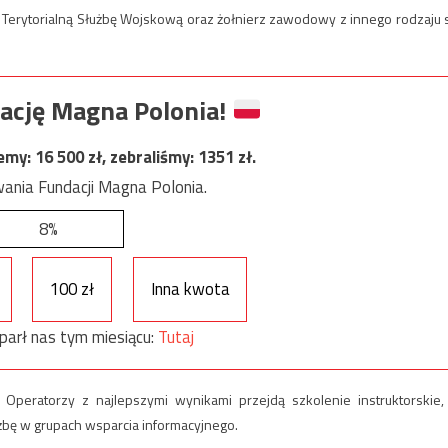
 Terytorialną Służbę Wojskową oraz żołnierz zawodowy z innego rodzaju s
ację Magna Polonia!
jemy:
16 500
zł, zebraliśmy:
1351
zł.
ania Fundacji Magna Polonia.
8%
100 zł
Inna kwota
parł nas tym miesiącu:
Tutaj
 Operatorzy z najlepszymi wynikami przejdą szkolenie instruktorskie,
żbę w grupach wsparcia informacyjnego.