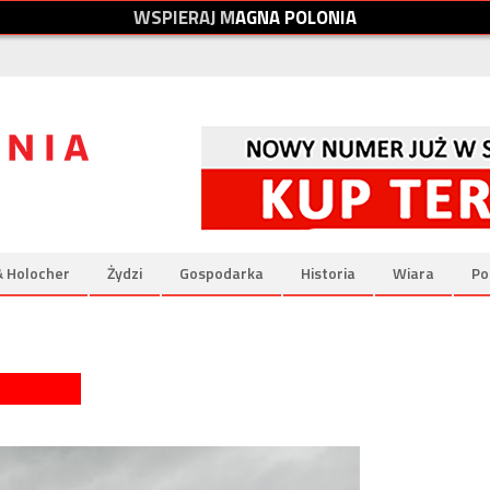
W
S
P
I
E
R
A
J
M
A
G
N
A
P
O
L
O
N
I
A
& Holocher
Żydzi
Gospodarka
Historia
Wiara
Po