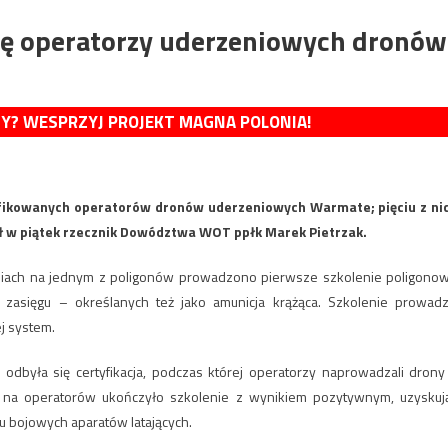
ię operatorzy uderzeniowych dronów
MY? WESPRZYJ PROJEKT MAGNA POLONIA!
tyfikowanych operatorów dronów uderzeniowych Warmate; pięciu z ni
ł w piątek rzecznik Dowództwa WOT ppłk Marek Pietrzak.
dniach na jednym z poligonów prowadzono pierwsze szkolenie poligono
asięgu – określanych też jako amunicja krążąca. Szkolenie prowadzi
ej system.
 odbyła się certyfikacja, podczas której operatorzy naprowadzali drony
w na operatorów ukończyło szkolenie z wynikiem pozytywnym, uzyskuj
u bojowych aparatów latających.