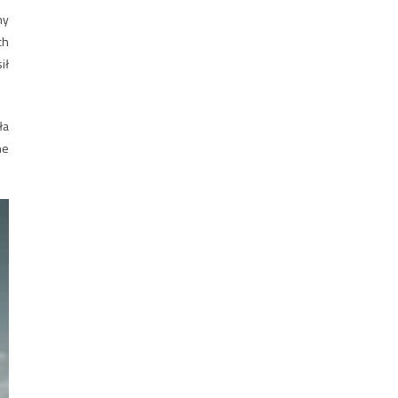
ny
ch
ił
ła
ne