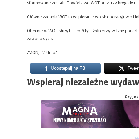
sformowane zostało Dowództwo WOT oraz trzy brygady na Po
Główne zadania WOT to wspieranie wojsk operacyjnych i lok
Obecnie w WOT służy blisko 9 tys. żołnierzy, w tym: ponad 7
zawodowych.
/MON, TVP Info/
Udostępnij na FB
Twee
Wspieraj niezależne wydaw
Czy jes