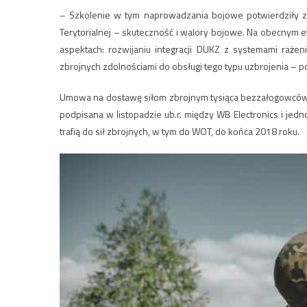
– Szkolenie w tym naprowadzania bojowe potwierdziły 
Terytorialnej – skuteczność i walory bojowe. Na obecnym 
aspektach: rozwijaniu integracji DUKZ z systemami rażen
zbrojnych zdolnościami do obsługi tego typu uzbrojenia – po
Umowa na dostawę siłom zbrojnym tysiąca bezzałogowców 
podpisana w listopadzie ub.r. między WB Electronics i jedn
trafią do sił zbrojnych, w tym do WOT, do końca 2018 roku.