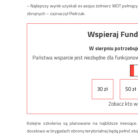
– Najlepszy wynik uzyskali ex aequo żołnierz WOT pełniący
zbrojnych – zaznaczył Pietrzak.
Wspieraj Fund
W sierpniu potrzebu
Państwa wsparcie jest niezbędne dla funkcjonow
30 zł
50 zł
Zobacz kto w
Kolejne szkolenia są planowane na najbliższe miesiące.
docelowo w brygadach obrony terytorialnej będą pełnić słu