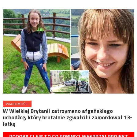
WIADOMOŚCI
W Wielkiej Brytanii zatrzymano afgańskiego
uchodźcę, który brutalnie zgwałcił i zamordował 13-
latkę
PODOBA CI SIĘ TO CO ROBIMY? WESPRZYJ PROJEKT