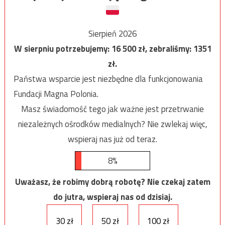
Sierpień 2026
W sierpniu potrzebujemy:
16 500
zł, zebraliśmy:
1351
zł.
Państwa wsparcie jest niezbędne dla funkcjonowania
Fundacji Magna Polonia.
Masz świadomość tego jak ważne jest przetrwanie
niezależnych ośrodków medialnych? Nie zwlekaj więc,
wspieraj nas już od teraz.
8%
Uważasz, że robimy dobrą robotę? Nie czekaj zatem
do jutra, wspieraj nas od dzisiaj.
30 zł
50 zł
100 zł