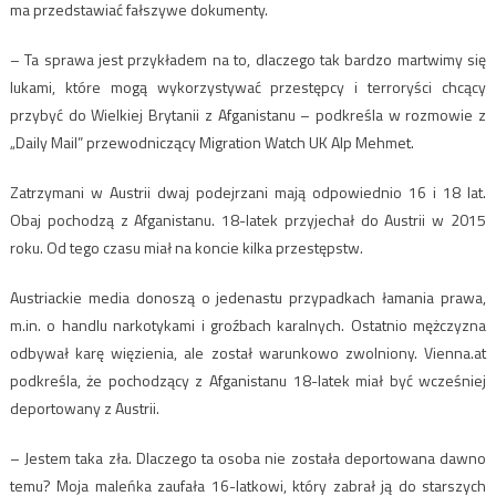
ma przedstawiać fałszywe dokumenty.
– Ta sprawa jest przykładem na to, dlaczego tak bardzo martwimy się
lukami, które mogą wykorzystywać przestępcy i terroryści chcący
przybyć do Wielkiej Brytanii z Afganistanu – podkreśla w rozmowie z
„Daily Mail” przewodniczący Migration Watch UK Alp Mehmet.
Zatrzymani w Austrii dwaj podejrzani mają odpowiednio 16 i 18 lat.
Obaj pochodzą z Afganistanu. 18-latek przyjechał do Austrii w 2015
roku. Od tego czasu miał na koncie kilka przestępstw.
Austriackie media donoszą o jedenastu przypadkach łamania prawa,
m.in. o handlu narkotykami i groźbach karalnych. Ostatnio mężczyzna
odbywał karę więzienia, ale został warunkowo zwolniony. Vienna.at
podkreśla, że pochodzący z Afganistanu 18-latek miał być wcześniej
deportowany z Austrii.
– Jestem taka zła. Dlaczego ta osoba nie została deportowana dawno
temu? Moja maleńka zaufała 16-latkowi, który zabrał ją do starszych