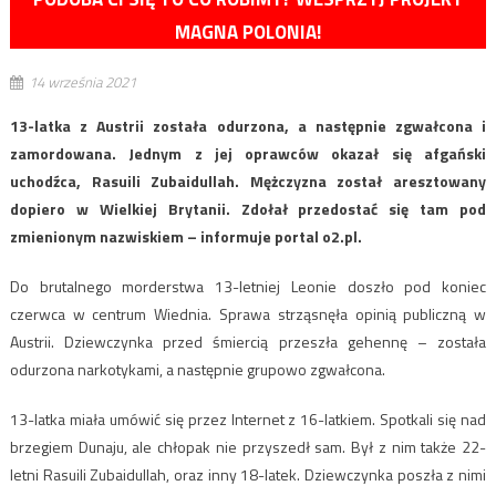
MAGNA POLONIA!
14 września 2021
13-latka z Austrii została odurzona, a następnie zgwałcona i
zamordowana. Jednym z jej oprawców okazał się afgański
uchodźca, Rasuili Zubaidullah. Mężczyzna został aresztowany
dopiero w Wielkiej Brytanii. Zdołał przedostać się tam pod
zmienionym nazwiskiem – informuje portal o2.pl.
Do brutalnego morderstwa 13-letniej Leonie doszło pod koniec
czerwca w centrum Wiednia. Sprawa strząsnęła opinią publiczną w
Austrii. Dziewczynka przed śmiercią przeszła gehennę – została
odurzona narkotykami, a następnie grupowo zgwałcona.
13-latka miała umówić się przez Internet z 16-latkiem. Spotkali się nad
brzegiem Dunaju, ale chłopak nie przyszedł sam. Był z nim także 22-
letni Rasuili Zubaidullah, oraz inny 18-latek. Dziewczynka poszła z nimi