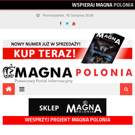
W
S
P
I
E
R
A
J
M
A
G
N
A
P
O
L
O
N
I
A
Poniedziałek, 10 Sierpnia 2026
WESPRZYJ PROJEKT MAGNA POLONIA