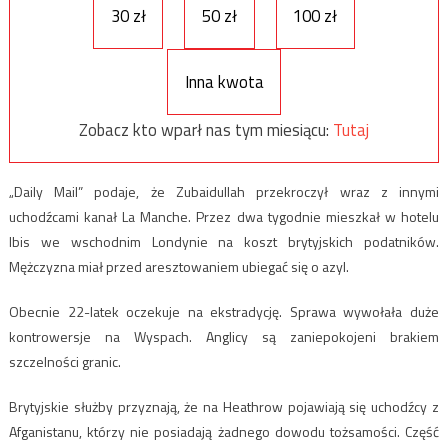
30 zł
50 zł
100 zł
Inna kwota
Zobacz kto wparł nas tym miesiącu:
Tutaj
„Daily Mail” podaje, że Zubaidullah przekroczył wraz z innymi
uchodźcami kanał La Manche. Przez dwa tygodnie mieszkał w hotelu
Ibis we wschodnim Londynie na koszt brytyjskich podatników.
Mężczyzna miał przed aresztowaniem ubiegać się o azyl.
Obecnie 22-latek oczekuje na ekstradycję. Sprawa wywołała duże
kontrowersje na Wyspach. Anglicy są zaniepokojeni brakiem
szczelności granic.
Brytyjskie służby przyznają, że na Heathrow pojawiają się uchodźcy z
Afganistanu, którzy nie posiadają żadnego dowodu tożsamości. Część