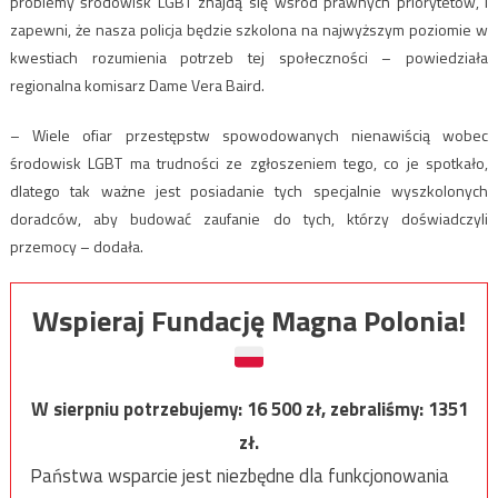
problemy środowisk LGBT znajdą się wśród prawnych priorytetów, i
zapewni, że nasza policja będzie szkolona na najwyższym poziomie w
kwestiach rozumienia potrzeb tej społeczności – powiedziała
regionalna komisarz Dame Vera Baird.
– Wiele ofiar przestępstw spowodowanych nienawiścią wobec
środowisk LGBT ma trudności ze zgłoszeniem tego, co je spotkało,
dlatego tak ważne jest posiadanie tych specjalnie wyszkolonych
doradców, aby budować zaufanie do tych, którzy doświadczyli
przemocy – dodała.
Wspieraj Fundację Magna Polonia!
W sierpniu potrzebujemy:
16 500
zł, zebraliśmy:
1351
zł.
Państwa wsparcie jest niezbędne dla funkcjonowania