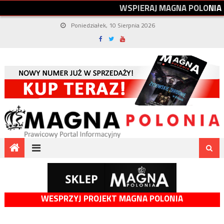
W
S
P
I
E
R
A
J
M
A
G
N
A
P
O
L
O
N
I
A
Poniedziałek, 10 Sierpnia 2026
WESPRZYJ PROJEKT MAGNA POLONIA