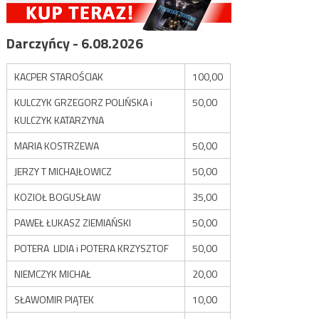
Darczyńcy - 6.08.2026
KACPER STAROŚCIAK
100,00
KULCZYK GRZEGORZ POLIŃSKA i
50,00
KULCZYK KATARZYNA
MARIA KOSTRZEWA
50,00
JERZY T MICHAJŁOWICZ
50,00
KOZIOŁ BOGUSŁAW
35,00
PAWEŁ ŁUKASZ ZIEMIAŃSKI
50,00
POTERA LIDIA i POTERA KRZYSZTOF
50,00
NIEMCZYK MICHAŁ
20,00
SŁAWOMIR PIĄTEK
10,00