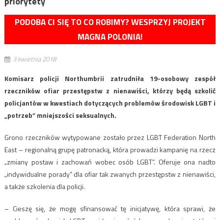
priorytety
PODOBA CI SIĘ TO CO ROBIMY? WESPRZYJ PROJEKT
MAGNA POLONIA!
3 kwietnia 2018
Komisarz policji Northumbrii zatrudniła 19-osobowy zespół
rzeczników ofiar przestępstw z nienawiści, którzy będą szkolić
policjantów w kwestiach dotyczących problemów środowisk LGBT i
„potrzeb” mniejszości seksualnych.
Grono rzeczników wytypowane zostało przez LGBT Federation North
East – regionalną grupę patronacką, która prowadzi kampanię na rzecz
„zmiany postaw i zachowań wobec osób LGBT”. Oferuje ona nadto
„indywidualne porady” dla ofiar tak zwanych przestępstw z nienawiści,
a także szkolenia dla policji.
– Cieszę się, że mogę sfinansować tę inicjatywę, która sprawi, że