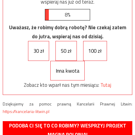
wspieraj nas już od teraz.
8%
Uważasz, że robimy dobrą robotę? Nie czekaj zatem
do jutra, wspieraj nas od dzisiaj.
30 zł
50 zł
100 zł
Inna kwota
Zobacz kto wparł nas tym miesiącu:
Tutaj
Dziękujemy za pomoc prawną Kancelarii Prawnej Litwin:
https://kancelaria-litwin.pl
PODOBA CI SIĘ TO CO ROBIMY? WESPRZYJ PROJEKT
MAGNA POLONIA!