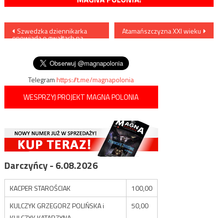
Nawigacja
Szwedzka dziennikarka
Atamańszczyzna XXI wieku
opowiada o gwałtach na
wpisu
kobietach dokonanych przez
„uchodźców” (VIDEO)
Telegram
https://t.me/magnapolonia
WESPRZYJ PROJEKT MAGNA POLONIA
Darczyńcy - 6.08.2026
KACPER STAROŚCIAK
100,00
KULCZYK GRZEGORZ POLIŃSKA i
50,00
KULCZYK KATARZYNA