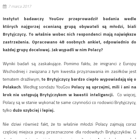
7 marca 2017
Instytut badawczy YouGov przeprowadził badania wedle
których najgorzej ocenianą grupą obywateli są młodzi, biali
Brytyjczycy. To właśnie wobec nich respondenci mają największe
zastrzeżenia. Opracowano 48 osobnych ankiet, odpowiednio do
każdej grupy docelowej. Jak wypadli w nim Polacy?
Wyniki badań są zaskakujące. Pomimo faktu, że imigranci z Europy
Wschodniej i związana z tym kwestia przyznawania im zasiłków jest
tematem drażliwym,
to Brytyjczycy bardzo ciepło wypowiadają się o
Polakach
. Według sondażu YouGov
Polacy są uprzejmi, mili i ani na
krok nie ustępują Brytyjczykom w kwestii inteligencji.
Co więcej,
Polacy są w stanie wykonać te same czynności co rodowici Brytyjczycy,
tylko
dużo szybciej i lepiej.
Nie dziwi również fakt, że to właśnie młodzi Polacy zajmują coraz
częściej miejsca pracy przeznaczone dla rodowitych Brytyjczyków. Ci