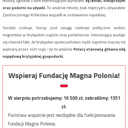
drudzy, zgodnie z tymi interesującymi wynikami,
są leniwi, nieuprzejmi
oraz podatni na używki.
To właśnie młodzi, biali mężczyźni, obywatele
Zjednoczonego Królestwa wypadli w zestawieniu najsłabiej.
Sondaż szokuje, biorąc pod uwagę nastroje polityczne wobec
imigrantów w brytyjskim rządzie oraz parlamencie. Interesujący wydaje
się również fakt, że brytyjskie społeczeństwo myśli zupełnie inaczej niż
wybrany przez nich rząd, i że to właśnie
Polacy stanowią główna siłę
napędową brytyjskiej gospodarki.
Wspieraj Fundację Magna Polonia!
W sierpniu potrzebujemy:
16 500
zł, zebraliśmy:
1351
zł.
Państwa wsparcie jest niezbędne dla funkcjonowania
Fundacji Magna Polonia.