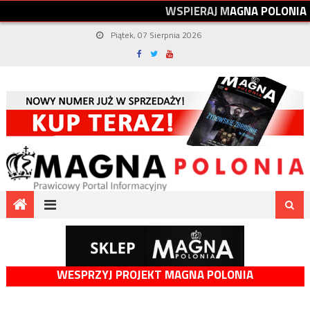
W
S
P
I
E
R
A
J
M
A
G
N
A
P
O
L
O
N
I
A
Piątek, 07 Sierpnia 2026
WESPRZYJ PROJEKT MAGNA POLONIA