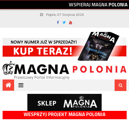
W
S
P
I
E
R
A
J
M
A
G
N
A
P
O
L
O
N
I
A
Piątek, 07 Sierpnia 2026
WESPRZYJ PROJEKT MAGNA POLONIA