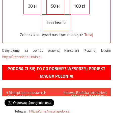
30 zł
50 zł
100 zł
Inna kwota
Zobacz kto wparł nas tym miesiącu:
Tutaj
Dziękujemy za pomoc prawną Kancelarii Prawnej Litwin:
https://kancelaria-litwin.pl
PODOBA CI SIĘ TO CO ROBIMY? WESPRZYJ PROJEKT
MAGNA POLONIA!
Nawigacja
Biskupi ostro o ostatnich
Kidawa-Błońska: Jachira jest
popularna. Poszerzamy
aktach profanacji
elektorat
wpisu
Telegram
https://t.me/magnapolonia