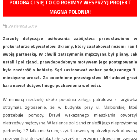
PODOBA CI SIĘ TO CO ROBIMY? WESPRZYJ PROJEKT
MAGNA POLONIA!
29 sierpnia 2019
Zarzuty dotyczące usiłowania zabójstwa przedstawiono w
prokuraturze obywatelowi Ukrainy, który zaatakował nożem i ranił
swoją partnerkę. W chwili zatrzymania mężczyzna był pijany. Jak
ustalili policjanci, prawdopodobnym motywem jego postępowania
była zazdrość o kobietę. Sąd zastosował wobec podejrzanego 3-
miesięczny areszt. Za popełnione przestępstwo 45-latkowi grozi
kara nawet dożywotniego pozbawienia wolności.
W minioną niedzielę około południa załoga patrolowa z Targówka
otrzymała zgłoszenie, że w budynku przy ul. Malborskiej ktoś
potrzebuje pomocy. Drzwi wskazanego mieszkania otworzył
nietrzeźwy mężczyzna. W łazience policjanci znaleźli jego nieprzytomną
partnerkę. 37-latka miała ranę szyi. Ratownicy opatrzyli poszkodowaną
i przewieźli ją do szpitala. Całe szczęście, jej życiu i zdrowiu nie zagraża