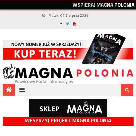
W
S
P
I
E
R
A
J
M
A
G
N
A
P
O
L
O
N
I
A
Piątek, 07 Sierpnia 2026
WESPRZYJ PROJEKT MAGNA POLONIA