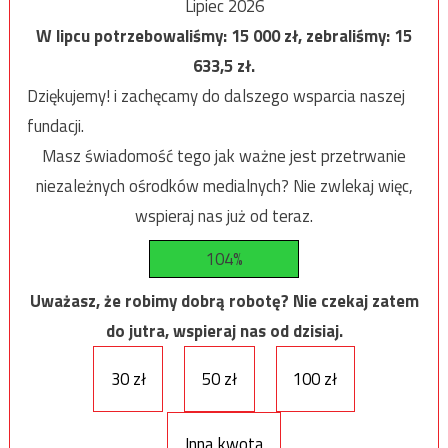
Lipiec 2026
W lipcu potrzebowaliśmy:
15 000
zł, zebraliśmy:
15
633,5
zł.
Dziękujemy! i zachęcamy do dalszego wsparcia naszej
fundacji.
Masz świadomość tego jak ważne jest przetrwanie
niezależnych ośrodków medialnych? Nie zwlekaj więc,
wspieraj nas już od teraz.
104%
Uważasz, że robimy dobrą robotę? Nie czekaj zatem
do jutra, wspieraj nas od dzisiaj.
30 zł
50 zł
100 zł
Inna kwota