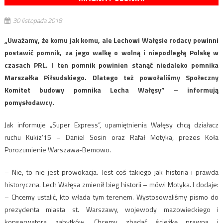
30 listopada 2018
„Uważamy, że komu jak komu, ale Lechowi Wałęsie rodacy powinni
postawić pomnik, za jego walkę o wolną i niepodległą Polskę w
czasach PRL. I ten pomnik powinien stanąć niedaleko pomnika
Marszałka Piłsudskiego. Dlatego też powołaliśmy Społeczny
Komitet budowy pomnika Lecha Wałęsy” – informują
pomysłodawcy.
Jak informuje „Super Express”, upamiętnienia Wałęsy chcą działacz
ruchu Kukiz’15 – Daniel Sosin oraz Rafał Motyka, prezes Koła
Porozumienie Warszawa-Bemowo.
– Nie, to nie jest prowokacja. Jest coś takiego jak historia i prawda
historyczna. Lech Wałęsa zmienił bieg historii – mówi Motyka. I dodaje:
– Chcemy ustalić, kto włada tym terenem. Wystosowaliśmy pismo do
prezydenta miasta st. Warszawy, wojewody mazowieckiego i
konserwatora zabytków. Chcemy zbadać ścieżkę prawną i