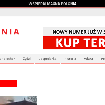
W
S
P
I
E
R
A
J
M
A
G
N
A
P
O
L
O
N
I
A
& Holocher
Żydzi
Gospodarka
Historia
Wiara
Po