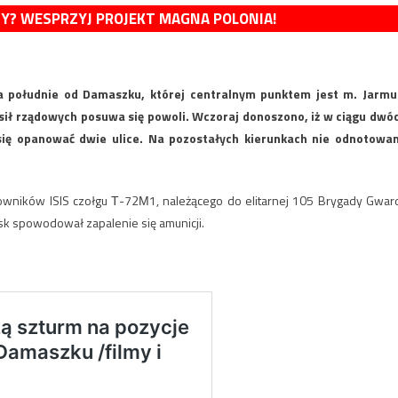
MY? WESPRZYJ PROJEKT MAGNA POLONIA!
na południe od Damaszku, której centralnym punktem jest m. Jarmu
sił rządowych posuwa się powoli. Wczoraj donoszono, iż w ciągu dwó
się opanować dwie ulice. Na pozostałych kierunkach nie odnotowa
jowników ISIS czołgu Т-72М1, należącego do elitarnej 105 Brygady Gward
isk spowodował zapalenie się amunicji.