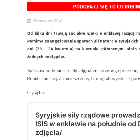
PODOBA CI SIĘ TO CO ROBI
26 kwietnia 2018
Od kilku dni trwają zaciekłe walki o enklawę leżącą 
Pomimo zaangażowania sporych sił natarcie syryjskich 
dni (23 – 24 kwietnia) na kierunku północnym udało 
żadnych postępów.
Tymczasem do sieci trafiły zdjęcia zniszczonego przez bo
Republikańskiej. Z zamieszczonych fotografii wynika, iż poc
Czytaj też: