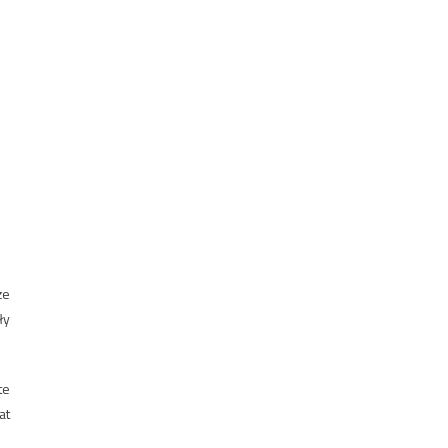
że
ły
te
at