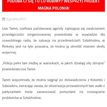
PODOBA CI SIĘ TO CO ROBIMY? WESPRZYJ PROJEKT
MAGNA POLONIA!
6 grudnia 2017
Lise Tamm, szefowa państwowej agendy zajmującej się zwalczaniem
przestępczości zorganizowanej, powiedziała w wywiadzie dla
szwedzkiego radia, że sytuacja na przedmieściach Sztokholmu, w
Rinkeby jest na tyle poważna, że można ją określić mianem strefy
wojennej.
„Policja pełni tam służbę w warunkach, w jakich działają siły zbrojne”
powiedziała Lise Tamm.
Tamm wspomniała, że można sięgnąć po doświadczenia z Kolumbii i
Salwadoru, zwracając uważa, że obserwacja prowadzonych tam walki z
partyzantami może zaowocować pomysłami na rozwiązanie
problemów w Sztokholmie.