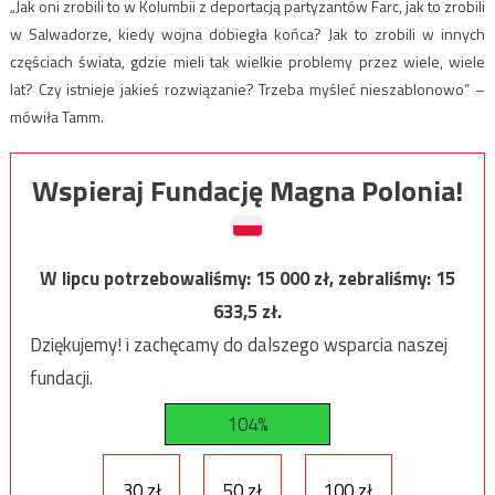
„Jak oni zrobili to w Kolumbii z deportacją partyzantów Farc, jak to zrobili
w Salwadorze, kiedy wojna dobiegła końca? Jak to zrobili w innych
częściach świata, gdzie mieli tak wielkie problemy przez wiele, wiele
lat? Czy istnieje jakieś rozwiązanie? Trzeba myśleć nieszablonowo” –
mówiła Tamm.
Wspieraj Fundację Magna Polonia!
W lipcu potrzebowaliśmy:
15 000
zł, zebraliśmy:
15
633,5
zł.
Dziękujemy! i zachęcamy do dalszego wsparcia naszej
fundacji.
104%
30 zł
50 zł
100 zł