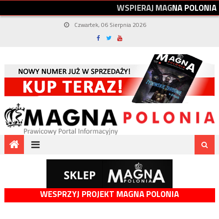
W
S
P
I
E
R
A
J
M
A
G
N
A
P
O
L
O
N
I
A
Czwartek, 06 Sierpnia 2026
WESPRZYJ PROJEKT MAGNA POLONIA