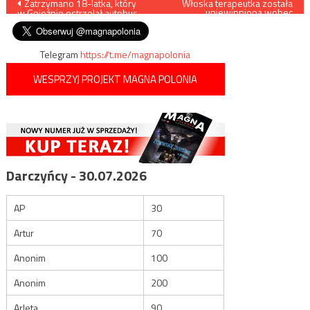
Nawigacja
Zatrzymano 18-latka, który
Włoska terapeutka została
uniewinniona wobec
w Gnieźnie ostrzelał autobus
zarzutów o zniesławienie
wpisu
homoseksualistów
Telegram
https://t.me/magnapolonia
WESPRZYJ PROJEKT MAGNA POLONIA
Darczyńcy - 30.07.2026
AP
30
Artur
70
Anonim
100
Anonim
200
Arleta
90