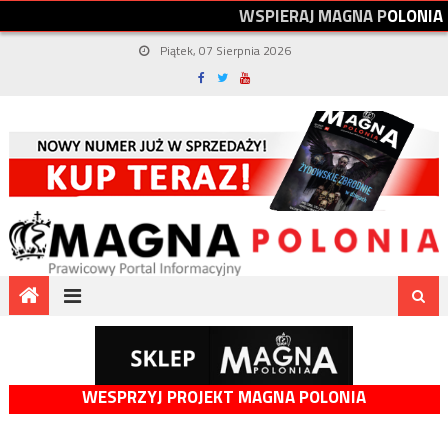
W
S
P
I
E
R
A
J
M
A
G
N
A
P
O
L
O
N
I
A
Piątek, 07 Sierpnia 2026
WESPRZYJ PROJEKT MAGNA POLONIA