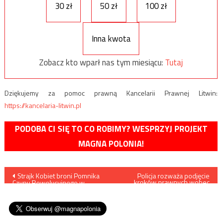
30 zł
50 zł
100 zł
Inna kwota
Zobacz kto wparł nas tym miesiącu:
Tutaj
Dziękujemy za pomoc prawną Kancelarii Prawnej Litwin:
https://kancelaria-litwin.pl
PODOBA CI SIĘ TO CO ROBIMY? WESPRZYJ PROJEKT
MAGNA POLONIA!
Nawigacja
Strajk Kobiet broni Pomnika
Policja rozważa podjęcie
kroków prawnych wobec
Czynu Rewolucyjnego w
osób rozpowszechniających
wpisu
Rzeszowie, bo… kojarzy się z
dane personalne
żeńskimi narządami płciowymi
policjantów