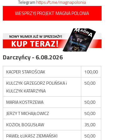
Telegram
https://t.me/magnapolonia
WESPRZYJ PROJEKT MAGNA POLONIA
Darczyńcy - 6.08.2026
KACPER STAROŚCIAK
100,00
KULCZYK GRZEGORZ POLIŃSKA i
50,00
KULCZYK KATARZYNA
MARIA KOSTRZEWA
50,00
JERZY T MICHAJŁOWICZ
50,00
KOZIOŁ BOGUSŁAW
35,00
PAWEŁ ŁUKASZ ZIEMIAŃSKI
50,00