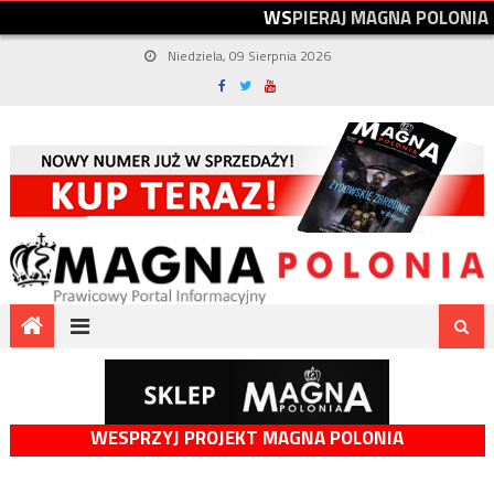
W
S
P
I
E
R
A
J
M
A
G
N
A
P
O
L
O
N
I
A
Niedziela, 09 Sierpnia 2026
WESPRZYJ PROJEKT MAGNA POLONIA