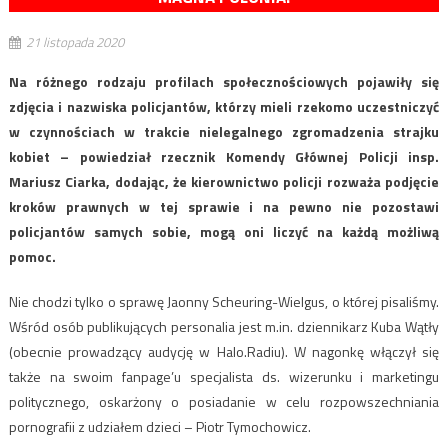
21 listopada 2020
Na różnego rodzaju profilach społecznościowych pojawiły się
zdjęcia i nazwiska policjantów, którzy mieli rzekomo uczestniczyć
w czynnościach w trakcie nielegalnego zgromadzenia strajku
kobiet – powiedział rzecznik Komendy Głównej Policji insp.
Mariusz Ciarka, dodając, że kierownictwo policji rozważa podjęcie
kroków prawnych w tej sprawie i na pewno nie pozostawi
policjantów samych sobie, mogą oni liczyć na każdą możliwą
pomoc.
Nie chodzi tylko o sprawę Jaonny Scheuring-Wielgus, o której pisaliśmy.
Wśród osób publikujących personalia jest m.in. dziennikarz Kuba Wątły
(obecnie prowadzący audycję w Halo.Radiu). W nagonkę włączył się
także na swoim fanpage’u specjalista ds. wizerunku i marketingu
politycznego, oskarżony o posiadanie w celu rozpowszechniania
pornografii z udziałem dzieci – Piotr Tymochowicz.