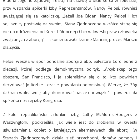
Bidena „ogólnorządowej” reakcji na ustawę o biciu serca w Teksasie,
przy wsparciu spikerki Izby Reprezentantów, Nancy Pelosi, również
uważającej się za katoliczkę. „Jeżeli Joe Biden, Nancy Pelosi i ich
sojusznicy postawią na swoim, Stany Zjednoczone wkrótce staną się
nie do odróżnienia od Korei Północnej i Chin w kwestii praw człowieka
związanych z aborcją” – skomentowała Jeanne Mancini, prezes Marszu
dla Życia.
Pelosi weszła w spór odnośnie aborcji z abp. Salvatore Cordileone z
diecezji, której podlega demokratyczna polityk. „Arcybiskup tego
obszaru, San Francisco, i ja spieraliśmy się o to, kto powinien
decydować [o liczbie i czasie powołania potomstwa]. Wierzę, że Bóg
dał nam wolną wolę, aby uhonorować nasze obowiązki” – powiedziała
spikerka niższej izby Kongresu.
Z kolei republikańska członkini izby, Cathy McMorris-Rodgers z
Waszyngtonu, podkreśliła, jak wiele jest do zrobienia w kwestii
uświadamiania kobiet o istniejących alternatywach dla aborcji (w
Stanach Zjednoczonych działa sieć przychodni, domów pomocy i