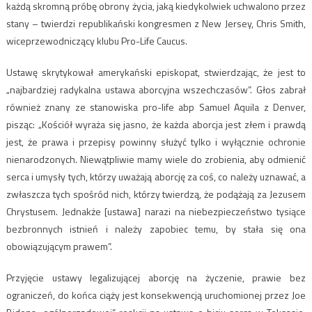
każdą skromną próbę obrony życia, jaką kiedykolwiek uchwalono przez
stany – twierdzi republikański kongresmen z New Jersey, Chris Smith,
wiceprzewodniczący klubu Pro-Life Caucus.
Ustawę skrytykował amerykański episkopat, stwierdzając, że jest to
„najbardziej radykalna ustawa aborcyjna wszechczasów”. Głos zabrał
również znany ze stanowiska pro-life abp Samuel Aquila z Denver,
pisząc: „Kościół wyraża się jasno, że każda aborcja jest złem i prawdą
jest, że prawa i przepisy powinny służyć tylko i wyłącznie ochronie
nienarodzonych. Niewątpliwie mamy wiele do zrobienia, aby odmienić
serca i umysły tych, którzy uważają aborcję za coś, co należy uznawać, a
zwłaszcza tych spośród nich, którzy twierdzą, że podążają za Jezusem
Chrystusem. Jednakże [ustawa] narazi na niebezpieczeństwo tysiące
bezbronnych istnień i należy zapobiec temu, by stała się ona
obowiązującym prawem”.
Przyjęcie ustawy legalizującej aborcję na życzenie, prawie bez
ograniczeń, do końca ciąży jest konsekwencją uruchomionej przez Joe