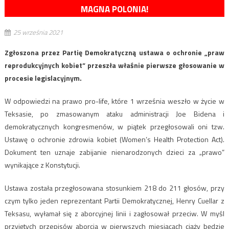
MAGNA POLONIA!
25 września 2021
Zgłoszona przez Partię Demokratyczną ustawa o ochronie „praw
reprodukcyjnych kobiet” przeszła właśnie pierwsze głosowanie w
procesie legislacyjnym.
W odpowiedzi na prawo pro-life, które 1 września weszło w życie w
Teksasie, po zmasowanym ataku administracji Joe Bidena i
demokratycznych kongresmenów, w piątek przegłosowali oni tzw.
Ustawę o ochronie zdrowia kobiet (Women’s Health Protection Act).
Dokument ten uznaje zabijanie nienarodzonych dzieci za „prawo”
wynikające z Konstytucji.
Ustawa została przegłosowana stosunkiem 218 do 211 głosów, przy
czym tylko jeden reprezentant Partii Demokratycznej, Henry Cuellar z
Teksasu, wyłamał się z aborcyjnej linii i zagłosował przeciw. W myśl
przyjętych przepisów aborcja w pierwszych miesiącach ciąży będzie