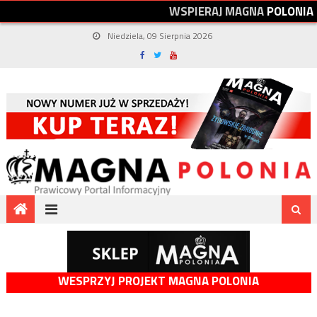
W
S
P
I
E
R
A
J
M
A
G
N
A
P
O
L
O
N
I
A
Niedziela, 09 Sierpnia 2026
WESPRZYJ PROJEKT MAGNA POLONIA