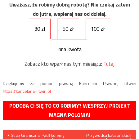
Uważasz, że robimy dobrą robotę? Nie czekaj zatem
do jutra, wspieraj nas od dzisiaj.
30 zł
50 zł
100 zł
Inna kwota
Zobacz kto wparł nas tym miesiącu:
Tutaj
Dziękujemy za pomoc prawną Kancelarii Prawnej Litwin:
https://kancelaria-litwin.pl
PODOBA CI SIĘ TO CO ROBIMY? WESPRZYJ PROJEKT
MAGNA POLONIA!
Nawigacja
Straż Graniczna: Padł kolejny
Przywódca katalońskich