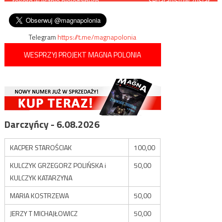
separatystów został
rekord w liczbie nielegalnych
zatrzymany przez włoską
wpisu
prób przekroczenia granicy
straż graniczną
Telegram
https://t.me/magnapolonia
WESPRZYJ PROJEKT MAGNA POLONIA
Darczyńcy - 6.08.2026
KACPER STAROŚCIAK
100,00
KULCZYK GRZEGORZ POLIŃSKA i
50,00
KULCZYK KATARZYNA
MARIA KOSTRZEWA
50,00
JERZY T MICHAJŁOWICZ
50,00