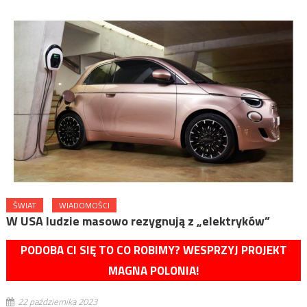
ŚWIAT
WIADOMOŚCI
W USA ludzie masowo rezygnują z „elektryków”
PODOBA CI SIĘ TO CO ROBIMY? WESPRZYJ PROJEKT
MAGNA POLONIA!
22 października 2023