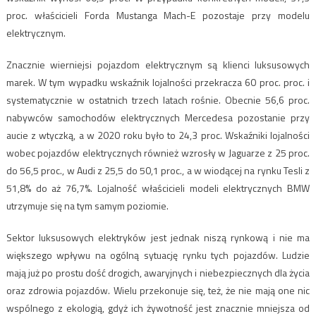
proc. właścicieli Forda Mustanga Mach-E pozostaje przy modelu
elektrycznym.
Znacznie wierniejsi pojazdom elektrycznym są klienci luksusowych
marek. W tym wypadku wskaźnik lojalności przekracza 60 proc. proc. i
systematycznie w ostatnich trzech latach rośnie. Obecnie 56,6 proc.
nabywców samochodów elektrycznych Mercedesa pozostanie przy
aucie z wtyczką, a w 2020 roku było to 24,3 proc. Wskaźniki lojalności
wobec pojazdów elektrycznych również wzrosły w Jaguarze z 25 proc.
do 56,5 proc., w Audi z 25,5 do 50,1 proc., a w wiodącej na rynku Tesli z
51,8% do aż 76,7%. Lojalność właścicieli modeli elektrycznych BMW
utrzymuje się na tym samym poziomie.
Sektor luksusowych elektryków jest jednak niszą rynkową i nie ma
większego wpływu na ogólną sytuację rynku tych pojazdów. Ludzie
mają już po prostu dość drogich, awaryjnych i niebezpiecznych dla życia
oraz zdrowia pojazdów. Wielu przekonuje się, też, że nie mają one nic
wspólnego z ekologią, gdyż ich żywotność jest znacznie mniejsza od