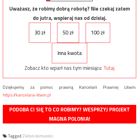
Uważasz, że robimy dobrą robotę? Nie czekaj zatem
do jutra, wspieraj nas od dzisiaj.
30 zł
50 zł
100 zł
Inna kwota
Zobacz kto wparł nas tym miesiącu:
Tutaj
Dziękujemy za pomoc prawną Kancelarii Prawnej Litwin:
https://kancelaria-litwin.pl
PODOBA CI SIĘ TO CO ROBIMY? WESPRZYJ PROJEKT
MAGNA POLONIA!
Tagged
Zieloni komuniści