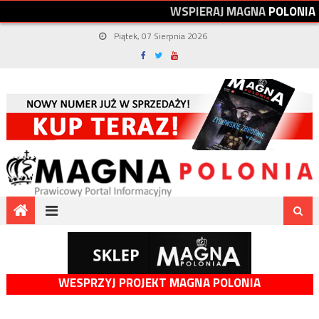
W
S
P
I
E
R
A
J
M
A
G
N
A
P
O
L
O
N
I
A
Piątek, 07 Sierpnia 2026
WESPRZYJ PROJEKT MAGNA POLONIA