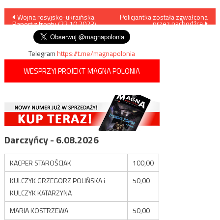
Nawigacja
Wojna rosyjsko-ukraińska.
Policjantka została zgwałcona
przez nachodźcę
Raport z frontu (22.10.2023)
wpisu
Telegram
https://t.me/magnapolonia
WESPRZYJ PROJEKT MAGNA POLONIA
Darczyńcy - 6.08.2026
KACPER STAROŚCIAK
100,00
KULCZYK GRZEGORZ POLIŃSKA i
50,00
KULCZYK KATARZYNA
MARIA KOSTRZEWA
50,00