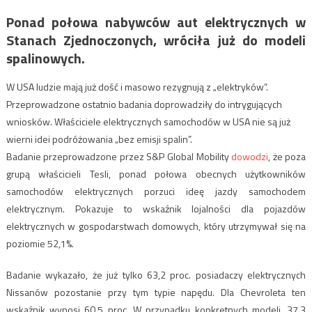
Ponad połowa nabywców aut elektrycznych w
Stanach Zjednoczonych, wróciła już do modeli
spalinowych.
W USA ludzie mają już dość i masowo rezygnują z „elektryków”.
Przeprowadzone ostatnio badania doprowadziły do intrygujących
wniosków. Właściciele elektrycznych samochodów w USA nie są już
wierni idei podróżowania „bez emisji spalin”.
Badanie przeprowadzone przez S&P Global Mobility
dowodzi
, że poza
grupą właścicieli Tesli, ponad połowa obecnych użytkowników
samochodów elektrycznych porzuci ideę jazdy samochodem
elektrycznym. Pokazuje to wskaźnik lojalności dla pojazdów
elektrycznych w gospodarstwach domowych, który utrzymywał się na
poziomie 52,1%.
Badanie wykazało, że już tylko 63,2 proc. posiadaczy elektrycznych
Nissanów pozostanie przy tym typie napędu. Dla Chevroleta ten
wskaźnik wynosi 60,5 proc. W przypadku konkretnych modeli, 37,3