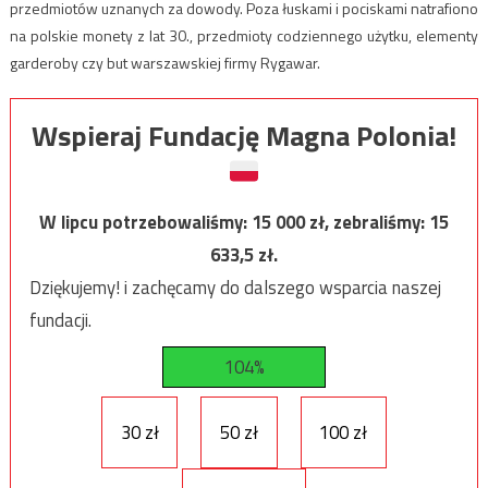
przedmiotów uznanych za dowody. Poza łuskami i pociskami natrafiono
na polskie monety z lat 30., przedmioty codziennego użytku, elementy
garderoby czy but warszawskiej firmy Rygawar.
Wspieraj Fundację Magna Polonia!
W lipcu potrzebowaliśmy:
15 000
zł, zebraliśmy:
15
633,5
zł.
Dziękujemy! i zachęcamy do dalszego wsparcia naszej
fundacji.
104%
30 zł
50 zł
100 zł