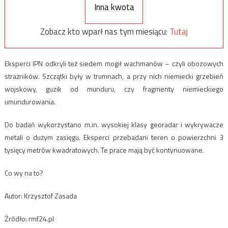
Inna kwota
Zobacz kto wparł nas tym miesiącu:
Tutaj
Eksperci IPN odkryli też siedem mogił wachmanów – czyli obozowych
strażników. Szczątki były w trumnach, a przy nich niemiecki grzebień
wojskowy, guzik od munduru, czy fragmenty niemieckiego
umundurowania.
Do badań wykorzystano m.in. wysokiej klasy georadar i wykrywacze
metali o dużym zasięgu. Eksperci przebadani teren o powierzchni 3
tysięcy metrów kwadratowych. Te prace mają być kontynuowane.
Co wy na to?
Autor: Krzysztof Zasada
Źródło: rmf24.pl