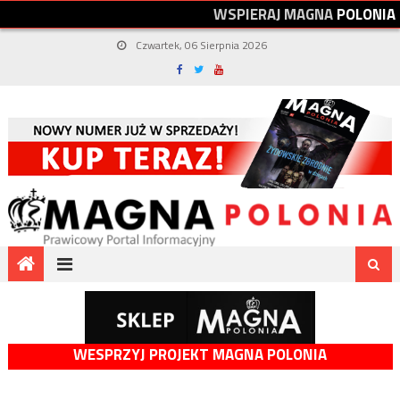
W
S
P
I
E
R
A
J
M
A
G
N
A
P
O
L
O
N
I
A
Czwartek, 06 Sierpnia 2026
WESPRZYJ PROJEKT MAGNA POLONIA