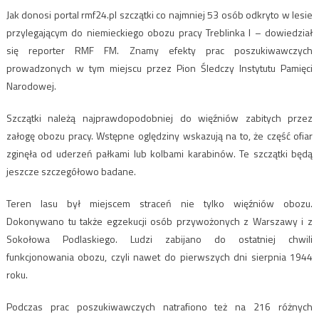
Jak donosi portal rmf24.pl szczątki co najmniej 53 osób odkryto w lesie
przylegającym do niemieckiego obozu pracy Treblinka I – dowiedział
się reporter RMF FM. Znamy efekty prac poszukiwawczych
prowadzonych w tym miejscu przez Pion Śledczy Instytutu Pamięci
Narodowej.
Szczątki należą najprawdopodobniej do więźniów zabitych przez
załogę obozu pracy. Wstępne oględziny wskazują na to, że część ofiar
zginęła od uderzeń
pałkami lub kolbami karabinów. Te szczątki będą
jeszcze szczegółowo badane.
Teren lasu był miejscem straceń nie tylko więźniów obozu.
Dokonywano tu także egzekucji osób przywożonych z Warszawy i z
Sokołowa Podlaskiego. Ludzi zabijano do ostatniej chwili
funkcjonowania obozu, czyli nawet do pierwszych dni sierpnia 1944
roku.
Podczas prac poszukiwawczych natrafiono też na 216 różnych