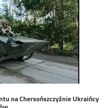
ntu na Chersońszczyźnie Ukraińcy
gów