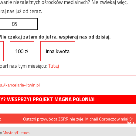
anie niezależnych ośrodków medialnych? Nie zwlekaj więc,
raj nas już od teraz.
8%
e czekaj zatem do jutra, wspieraj nas od dzisiaj.
100 zł
Inna kwota
parł nas tym miesiącu:
Tutaj
s://kancelaria-litwin.pl
MY? WESPRZYJ PROJEKT MAGNA POLONIA!
o
Ostatni przywódca ZSRR nie żyje. Michaił Gorbaczow miał 91
lat
by
MysteryThemes
.