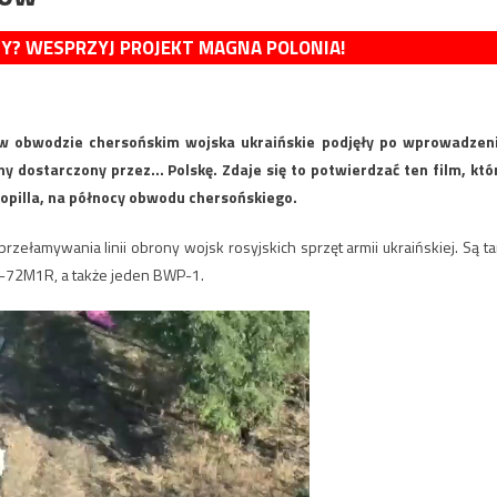
MY? WESPRZYJ PROJEKT MAGNA POLONIA!
 w obwodzie chersońskim wojska ukraińskie podjęły po wprowadzen
dostarczony przez… Polskę. Zdaje się to potwierdzać ten film, któ
opilla, na północy obwodu chersońskiego.
 przełamywania linii obrony wojsk rosyjskich sprzęt armii ukraińskiej. Są t
 T-72M1R, a także jeden BWP-1.