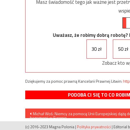
Masz świadomość tego jak ważne jest przetrw
wspie
Uważasz, że robimy dobrą robotę? Ni
30 zł
50 zł
Zobacz kto w
Dziękujemy za pomoc prawną Kancelarii Prawnej Litwin:
http
PODOBA CI SIĘ TO CO ROBI
Nawigacja
Michał Woś: Niemcy za pomocą Unii Europejskiej dążą d
hegemonii w Europie
wpisu
(c) 2016-2023 Magna Polonia
|
Polityka prywatności
|
Editorial 