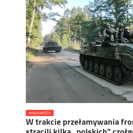
WIADOMOŚCI
W trakcie przełamywania fro
stracili kilka „polskich” czoł