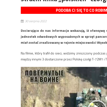
PODOBA CI SIĘ TO CO ROBI
30 sierpnia 2022
Docierające do nas informacje wskazują, iż ofensywę
jednostek odwodowych wyposażonych w sprzęt pancerny 
miał zostać zrealizowany w rejonie miejscowości Wysok
Na filmie, który trafił do sieci, widzimy zniszczony podczas
między innymi 3 dostarczone przez Polskę czołgi T-72M1 i
Odtwarzacz
video