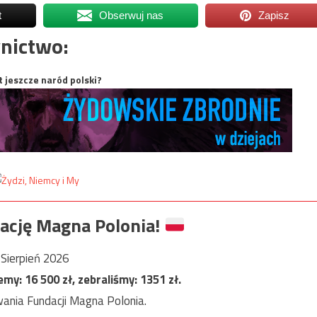
t
Obserwuj nas
Zapisz
nictwo:
t jeszcze naród polski?
ację Magna Polonia!
Sierpień 2026
jemy:
16 500
zł, zebraliśmy:
1351
zł.
ania Fundacji Magna Polonia.