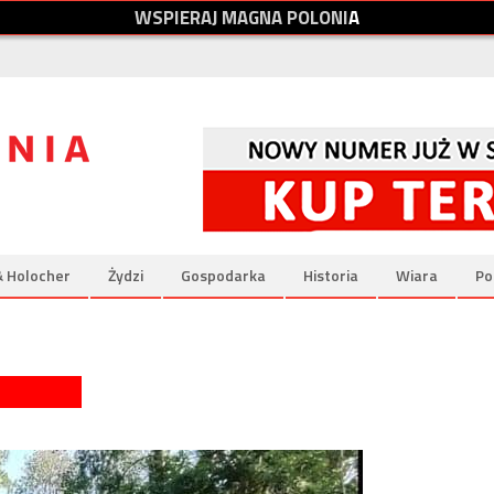
W
S
P
I
E
R
A
J
M
A
G
N
A
P
O
L
O
N
I
A
& Holocher
Żydzi
Gospodarka
Historia
Wiara
Po