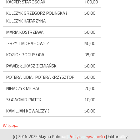
KACPER STAROŚCIAK
100,00
KULCZYK GRZEGORZ POLIŃSKA i
50,00
KULCZYK KATARZYNA
MARIA KOSTRZEWA
50,00
JERZY T MICHAJŁOWICZ
50,00
KOZIOŁ BOGUSŁAW
35,00
PAWEŁ ŁUKASZ ZIEMIAŃSKI
50,00
POTERA LIDIA i POTERA KRZYSZTOF
50,00
NIEMCZYK MICHAŁ
20,00
SŁAWOMIR PIĄTEK
10,00
KAMIL JAN KOWALCZYK
50,00
Więcej...
(c) 2016-2023 Magna Polonia
|
Polityka prywatności
|
Editorial by