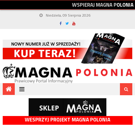
W
S
P
I
E
R
A
J
M
A
G
N
A
P
O
L
O
N
I
A
Niedziela, 09 Sierpnia 2026
WESPRZYJ PROJEKT MAGNA POLONIA