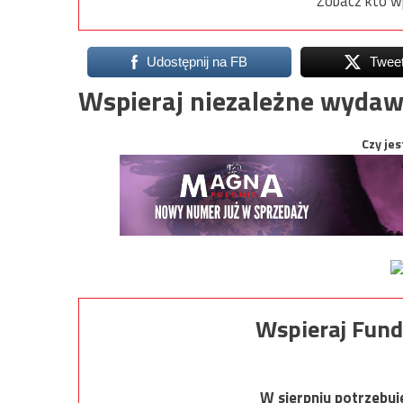
Zobacz kto w
Udostępnij na FB
Twee
Wspieraj niezależne wydaw
Czy jes
Wspieraj Fund
W sierpniu potrzebu