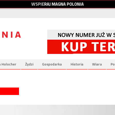
W
S
P
I
E
R
A
J
M
A
G
N
A
P
O
L
O
N
I
A
& Holocher
Żydzi
Gospodarka
Historia
Wiara
Po