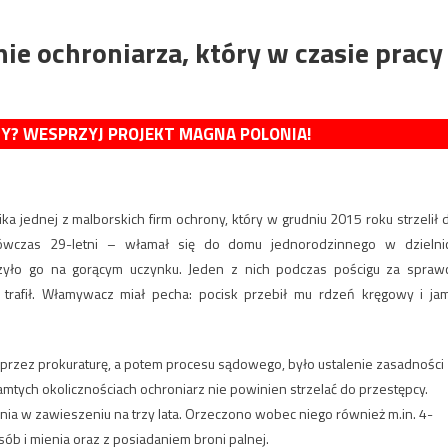
ie ochroniarza, który w czasie pracy
MY? WESPRZYJ PROJEKT MAGNA POLONIA!
jednej z malborskich firm ochrony, który w grudniu 2015 roku strzelił 
ówczas 29-letni – włamał się do domu jednorodzinnego w dzielni
czyło go na gorącym uczynku. Jeden z nich podczas pościgu za spraw
 trafił. Włamywacz miał pecha: pocisk przebił mu rdzeń kręgowy i ja
zez prokuraturę, a potem procesu sądowego, było ustalenie zasadności
tamtych okolicznościach ochroniarz nie powinien strzelać do przestępcy.
enia w zawieszeniu na trzy lata. Orzeczono wobec niego również m.in. 4-
ób i mienia oraz z posiadaniem broni palnej.