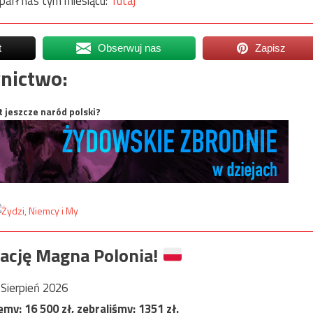
parł nas tym miesiącu:
Tutaj
t
Obserwuj nas
Zapisz
nictwo:
t jeszcze naród polski?
ację Magna Polonia!
Sierpień 2026
jemy:
16 500
zł, zebraliśmy:
1351
zł.