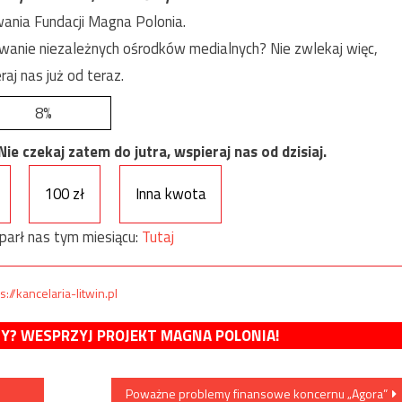
ania Fundacji Magna Polonia.
anie niezależnych ośrodków medialnych? Nie zwlekaj więc,
raj nas już od teraz.
8%
e czekaj zatem do jutra, wspieraj nas od dzisiaj.
100 zł
Inna kwota
parł nas tym miesiącu:
Tutaj
s://kancelaria-litwin.pl
MY? WESPRZYJ PROJEKT MAGNA POLONIA!
Poważne problemy finansowe koncernu „Agora”