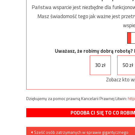
Państwa wsparcie jest niezbędne dla funkcjonow
Masz świadomość tego jak ważne jest przetrw
wspie
Uważasz, że robimy dobrą robotę? Ni
30 zł
50 zł
Zobacz kto w
Dziękujemy za pomoc prawną Kancelarii Prawnej Litwin:
http
PODOBA CI SIĘ TO CO ROBI
Nawigacja
Sześć osób zatrzymanych w sprawie gigantycznego