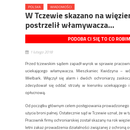
POLSKA
WIADOMOŚCI
W Tczewie skazano na więzien
postrzelił włamywacza…
PODOBA CI SIĘ TO CO ROBI
1 lutego 2018
Przed tczewskim sądem zapadł wyrok w sprawie pracownika 
uciekającego włamywacza. Mieszkaniec Kwidzyna – w
Wielbark. Włączył się alarm i dwóch ochroniarzy zasko
zdecydował się oddać strzały w kierunku uciekającego i
opłucnową.
Od początku głównym celem postępowania prowadzonego pr
użycia broni palnej. Ostatecznie sąd w Tczewie uznał, że w 
Pracownik firmy ochroniarskiej został skazany na rok więzi
letni zakaz prowadzenia działalności związanej z ochroną os