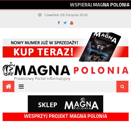
W
S
P
I
E
R
A
J
M
A
G
N
A
P
O
L
O
N
I
A
Czwartek, 06 Sierpnia 2026
WESPRZYJ PROJEKT MAGNA POLONIA