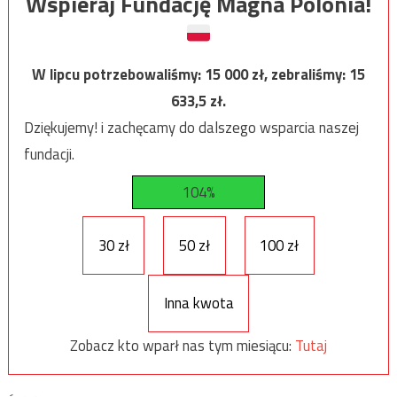
Wspieraj Fundację Magna Polonia!
W lipcu potrzebowaliśmy:
15 000
zł, zebraliśmy:
15
633,5
zł.
Dziękujemy! i zachęcamy do dalszego wsparcia naszej
fundacji.
104%
30 zł
50 zł
100 zł
Inna kwota
Zobacz kto wparł nas tym miesiącu:
Tutaj