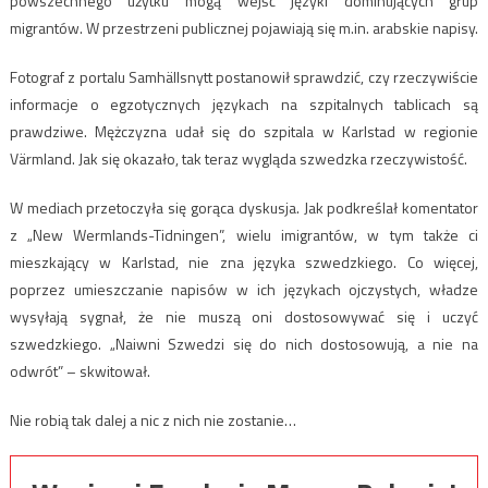
powszechnego użytku mogą wejść języki dominujących grup
migrantów. W przestrzeni publicznej pojawiają się m.in. arabskie napisy.
Fotograf z portalu Samhällsnytt postanowił sprawdzić, czy rzeczywiście
informacje o egzotycznych językach na szpitalnych tablicach są
prawdziwe. Mężczyzna udał się do szpitala w Karlstad w regionie
Värmland. Jak się okazało, tak teraz wygląda szwedzka rzeczywistość.
W mediach przetoczyła się gorąca dyskusja. Jak podkreślał komentator
z „New Wermlands-Tidningen”, wielu imigrantów, w tym także ci
mieszkający w Karlstad, nie zna języka szwedzkiego. Co więcej,
poprzez umieszczanie napisów w ich językach ojczystych, władze
wysyłają sygnał, że nie muszą oni dostosowywać się i uczyć
szwedzkiego. „Naiwni Szwedzi się do nich dostosowują, a nie na
odwrót” – skwitował.
Nie robią tak dalej a nic z nich nie zostanie…