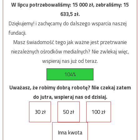
W lipcu potrzebowaliśmy:
15 000
zł, zebraliśmy:
15
633,5
zł.
Dziękujemy! i zachęcamy do dalszego wsparcia naszej
fundacji.
Masz świadomość tego jak ważne jest przetrwanie
niezależnych ośrodków medialnych? Nie zwlekaj więc,
wspieraj nas już od teraz.
104%
Uważasz, że robimy dobrą robotę? Nie czekaj zatem
do jutra, wspieraj nas od dzisiaj.
30 zł
50 zł
100 zł
Inna kwota