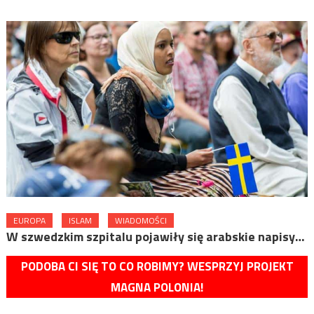
EUROPA
ISLAM
WIADOMOŚCI
W szwedzkim szpitalu pojawiły się arabskie napisy…
PODOBA CI SIĘ TO CO ROBIMY? WESPRZYJ PROJEKT
MAGNA POLONIA!