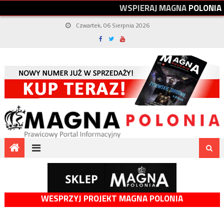
W
S
P
I
E
R
A
J
M
A
G
N
A
P
O
L
O
N
I
A
Czwartek, 06 Sierpnia 2026
WESPRZYJ PROJEKT MAGNA POLONIA