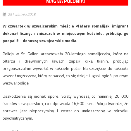
MAGNA POLONIA!
23 kwietnia 2018
W czwartek w szwajcarskim mieście Pfäfers somalijski imigrant
dokonał licznych zniszczeń w miejscowym kościele, próbując go
podpalić – donoszą szwajcarskie media.
Policja w St. Gallen aresztowała 28-letniego somalijczyka, który na
ołtarzu i drewnianych ławach zapalił kilka tkanin, próbując
przypuszczalnie wywołać w kościele pożar. Na szczęście do kościoła
wszedł mężczyzna, który zobaczył, co się dzieje i ugasil ogień, po czym
wezwał policję.
Uszkodzenia są jednak spore. Straty wynoszą co najmniej 20 000
franków szwajcarskich, co odpowiada 16,600 euro. Policja twierdzi, że
sprawca jest niepoczytalny i został on umieszczony w ośrodku
psychiatrycznym.