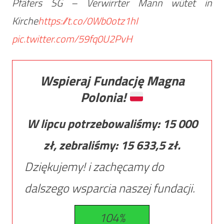
Pfäfers SG – Verwirrter Mann wütet in
Kirche
https://t.co/0Wb0otz1hI
pic.twitter.com/59fq0U2PvH
Wspieraj Fundację Magna
Polonia!
W lipcu potrzebowaliśmy:
15 000
zł, zebraliśmy:
15 633,5
zł.
Dziękujemy! i zachęcamy do
dalszego wsparcia naszej fundacji.
104%