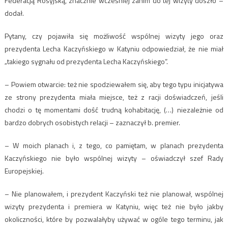
Federacją Rosyjską, znacznie wcześniej zanim do tej wizyty doszło –
dodał.
Pytany, czy pojawiła się możliwość wspólnej wizyty jego oraz
prezydenta Lecha Kaczyńskiego w Katyniu odpowiedział, że nie miał
„takiego sygnału od prezydenta Lecha Kaczyńskiego”.
– Powiem otwarcie: też nie spodziewałem się, aby tego typu inicjatywa
ze strony prezydenta miała miejsce, też z racji doświadczeń, jeśli
chodzi o tę momentami dość trudną kohabitację, (…) niezależnie od
bardzo dobrych osobistych relacji – zaznaczył b. premier.
– W moich planach i, z tego, co pamiętam, w planach prezydenta
Kaczyńskiego nie było wspólnej wizyty – oświadczył szef Rady
Europejskiej.
– Nie planowałem, i prezydent Kaczyński też nie planował, wspólnej
wizyty prezydenta i premiera w Katyniu, więc też nie było jakby
okoliczności, które by pozwalałyby używać w ogóle tego terminu, jak