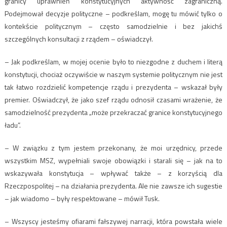
granicy uprawnień konstytucyjnych aktywność zagraniczną.
Podejmował decyzje polityczne – podkreślam, mogę tu mówić tylko o
kontekście politycznym – często samodzielnie i bez jakichś
szczególnych konsultacji z rządem – oświadczył.
– Jak podkreślam, w mojej ocenie było to niezgodne z duchem i literą
konstytucji, chociaż oczywiście w naszym systemie politycznym nie jest
tak łatwo rozdzielić kompetencje rządu i prezydenta – wskazał były
premier. Oświadczył, że jako szef rządu odnosił czasami wrażenie, że
samodzielność prezydenta „może przekraczać granice konstytucyjnego
ładu”.
– W związku z tym jestem przekonany, że moi urzędnicy, przede
wszystkim MSZ, wypełniali swoje obowiązki i starali się – jak na to
wskazywała konstytucja – wpływać także – z korzyścią dla
Rzeczpospolitej – na działania prezydenta. Ale nie zawsze ich sugestie
– jak wiadomo – były respektowane – mówił Tusk.
– Wszyscy jesteśmy ofiarami fałszywej narracji, która powstała wiele