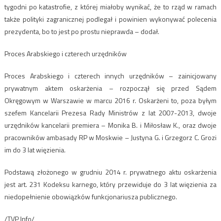
tygodni po katastrofie, z której miałoby wynikać, że to rząd w ramach
także polityki zagranicznej podlegał i powinien wykonywać polecenia
prezydenta, bo to jest po prostu nieprawda – dodał.
Proces Arabskiego i czterech urzędników
Proces Arabskiego i czterech innych urzędników – zainicjowany
prywatnym aktem oskarżenia – rozpoczął się przed Sądem
Okręgowym w Warszawie w marcu 2016 r. Oskarżeni to, poza byłym
szefem Kancelarii Prezesa Rady Ministrów z lat 2007-2013, dwoje
urzędników kancelarii premiera – Monika B. i Miłosław K., oraz dwoje
pracowników ambasady RP w Moskwie – Justyna G. i Grzegorz C. Grozi
im do 3 lat więzienia.
Podstawą złożonego w grudniu 2014 r. prywatnego aktu oskarżenia
jest art. 231 Kodeksu karnego, który przewiduje do 3 lat więzienia za
niedopełnienie obowiązków funkcjonariusza publicznego.
/TVP Info/