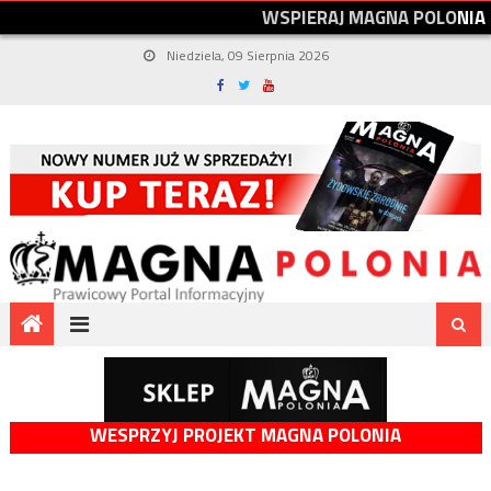
W
S
P
I
E
R
A
J
M
A
G
N
A
P
O
L
O
N
I
A
Niedziela, 09 Sierpnia 2026
WESPRZYJ PROJEKT MAGNA POLONIA