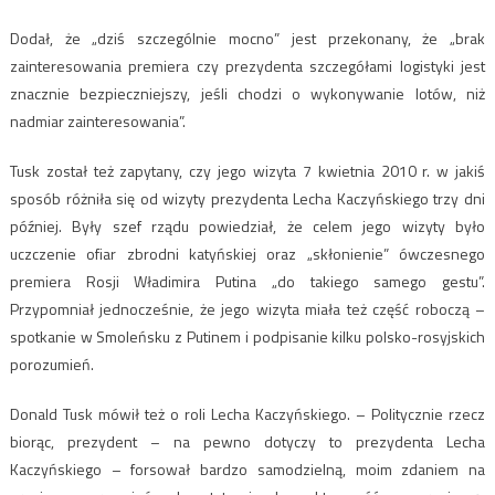
Dodał, że „dziś szczególnie mocno” jest przekonany, że „brak
zainteresowania premiera czy prezydenta szczegółami logistyki jest
znacznie bezpieczniejszy, jeśli chodzi o wykonywanie lotów, niż
nadmiar zainteresowania”.
Tusk został też zapytany, czy jego wizyta 7 kwietnia 2010 r. w jakiś
sposób różniła się od wizyty prezydenta Lecha Kaczyńskiego trzy dni
później. Były szef rządu powiedział, że celem jego wizyty było
uczczenie ofiar zbrodni katyńskiej oraz „skłonienie” ówczesnego
premiera Rosji Władimira Putina „do takiego samego gestu”.
Przypomniał jednocześnie, że jego wizyta miała też część roboczą –
spotkanie w Smoleńsku z Putinem i podpisanie kilku polsko-rosyjskich
porozumień.
Donald Tusk mówił też o roli Lecha Kaczyńskiego. – Politycznie rzecz
biorąc, prezydent – na pewno dotyczy to prezydenta Lecha
Kaczyńskiego – forsował bardzo samodzielną, moim zdaniem na