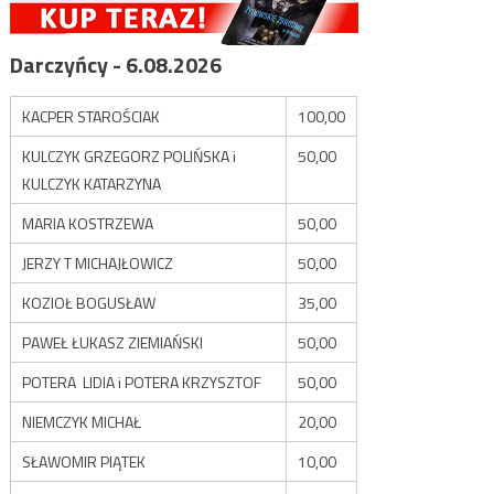
Darczyńcy - 6.08.2026
KACPER STAROŚCIAK
100,00
KULCZYK GRZEGORZ POLIŃSKA i
50,00
KULCZYK KATARZYNA
MARIA KOSTRZEWA
50,00
JERZY T MICHAJŁOWICZ
50,00
KOZIOŁ BOGUSŁAW
35,00
PAWEŁ ŁUKASZ ZIEMIAŃSKI
50,00
POTERA LIDIA i POTERA KRZYSZTOF
50,00
NIEMCZYK MICHAŁ
20,00
SŁAWOMIR PIĄTEK
10,00