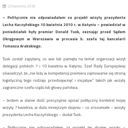
23 kwietnia 2018
– Politycznie nie odpowiadałem za projekt wizyty prezydenta
Lecha Kaczyńskiego 10 kwietnia 2010 r. w Katyniu – powiedział w
poniedziałek były premier Donald Tusk, zeznając przed Sądem
Okręgowym w Warszawie w procesie b. szefa tej kancelarii
Tomasza Arabskiego.
Tusk został zapytany, co wie lub pamięta na temat organizacji wizyt
delegacji polskich 7 i 10 kwietnia w Katyniu. Szef Rady Europejskiej
oświadczył, że „nie leży w kompetencji premiera zajmowanie się stroną
logistyczną tego rodzaju przedsięwzięć i inicjatyw” takich jak wizyty
zagraniczne szefa rządu lub głowy państwa.
– Jestem w stanie dość precyzyjnie opisać polityczny kontekst mojej
wizyty 7 kwietnia, w dużo mniejszym stopniu – co zrozumiałe – wizyty
prezydenta Lecha Kaczyńskiego – dodał Tusk.
– Politycznie nie odpowiadałem za projekt tej drugiej wizyty –