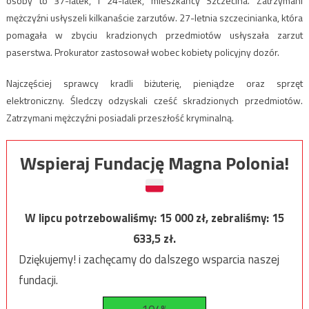
osoby to 37-latek, i 24-latek, mieszkańcy Szczecina. Zatrzymani
mężczyźni usłyszeli kilkanaście zarzutów. 27-letnia szczecinianka, która
pomagała w zbyciu kradzionych przedmiotów usłyszała zarzut
paserstwa. Prokurator zastosował wobec kobiety policyjny dozór.
Najczęściej sprawcy kradli biżuterię, pieniądze oraz sprzęt
elektroniczny. Śledczy odzyskali cześć skradzionych przedmiotów.
Zatrzymani mężczyźni posiadali przeszłość kryminalną.
Wspieraj Fundację Magna Polonia!
W lipcu potrzebowaliśmy:
15 000
zł, zebraliśmy:
15
633,5
zł.
Dziękujemy! i zachęcamy do dalszego wsparcia naszej
fundacji.