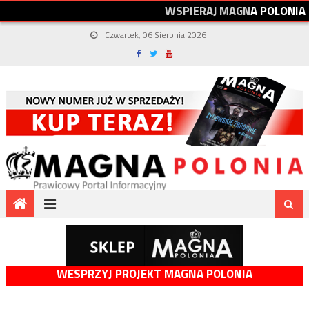
W
S
P
I
E
R
A
J
M
A
G
N
A
P
O
L
O
N
I
A
Czwartek, 06 Sierpnia 2026
WESPRZYJ PROJEKT MAGNA POLONIA