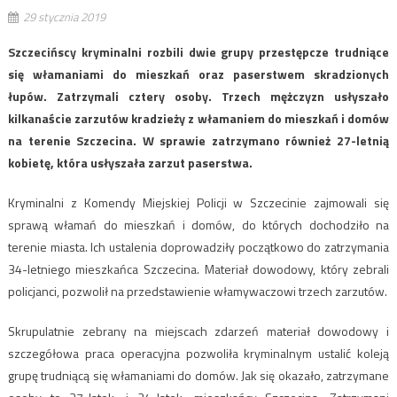
29 stycznia 2019
Szczecińscy kryminalni rozbili dwie grupy przestępcze trudniące
się włamaniami do mieszkań oraz paserstwem skradzionych
łupów. Zatrzymali cztery osoby. Trzech mężczyzn usłyszało
kilkanaście zarzutów kradzieży z włamaniem do mieszkań i domów
na terenie Szczecina. W sprawie zatrzymano również 27-letnią
kobietę, która usłyszała zarzut paserstwa.
Kryminalni z Komendy Miejskiej Policji w Szczecinie zajmowali się
sprawą włamań do mieszkań i domów, do których dochodziło na
terenie miasta. Ich ustalenia doprowadziły początkowo do zatrzymania
34-letniego mieszkańca Szczecina. Materiał dowodowy, który zebrali
policjanci, pozwolił na przedstawienie włamywaczowi trzech zarzutów.
Skrupulatnie zebrany na miejscach zdarzeń materiał dowodowy i
szczegółowa praca operacyjna pozwoliła kryminalnym ustalić koleją
grupę trudniącą się włamaniami do domów. Jak się okazało, zatrzymane