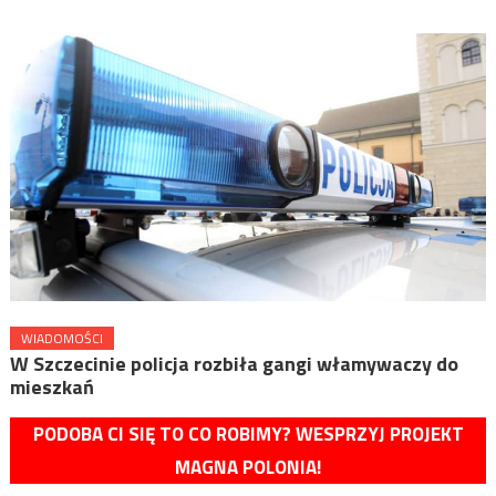
WIADOMOŚCI
W Szczecinie policja rozbiła gangi włamywaczy do
mieszkań
PODOBA CI SIĘ TO CO ROBIMY? WESPRZYJ PROJEKT
MAGNA POLONIA!