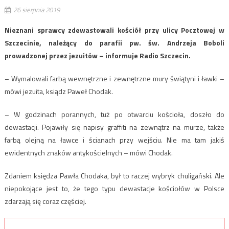
26 sierpnia 2019
Nieznani sprawcy zdewastowali kościół przy ulicy Pocztowej w
Szczecinie, należący do parafii pw. św. Andrzeja Boboli
prowadzonej przez jezuitów – informuje Radio Szczecin.
– Wymalowali farbą wewnętrzne i zewnętrzne mury świątyni i ławki –
mówi jezuita, ksiądz Paweł Chodak.
– W godzinach porannych, tuż po otwarciu kościoła, doszło do
dewastacji. Pojawiły się napisy graffiti na zewnątrz na murze, także
farbą olejną na ławce i ścianach przy wejściu. Nie ma tam jakiś
ewidentnych znaków antykościelnych – mówi Chodak.
Zdaniem księdza Pawła Chodaka, był to raczej wybryk chuligański. Ale
niepokojące jest to, że tego typu dewastacje kościołów w Polsce
zdarzają się coraz częściej.