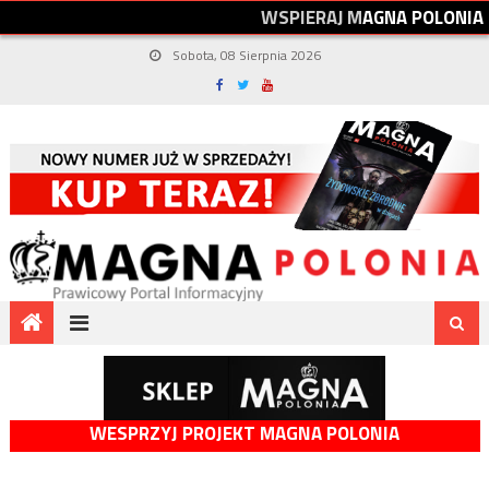
W
S
P
I
E
R
A
J
M
A
G
N
A
P
O
L
O
N
I
A
Sobota, 08 Sierpnia 2026
WESPRZYJ PROJEKT MAGNA POLONIA