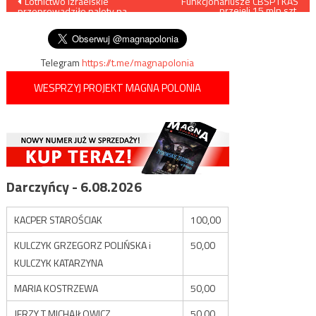
Nawigacja
Lotnictwo izraelskie
Funkcjonariusze CBŚP i KAS
przejęli 15 mln szt.
przeprowadziło naloty na
papierosów i 20 ton tytoniu
wpisu
Strefę Gazy i Dolinę Bekaa
Telegram
https://t.me/magnapolonia
WESPRZYJ PROJEKT MAGNA POLONIA
Darczyńcy - 6.08.2026
KACPER STAROŚCIAK
100,00
KULCZYK GRZEGORZ POLIŃSKA i
50,00
KULCZYK KATARZYNA
MARIA KOSTRZEWA
50,00
JERZY T MICHAJŁOWICZ
50,00