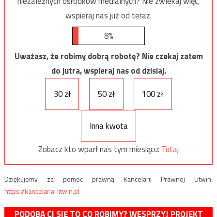
niezależnych ośrodków medialnych? Nie zwlekaj więc,
wspieraj nas już od teraz.
8%
Uważasz, że robimy dobrą robotę? Nie czekaj zatem
do jutra, wspieraj nas od dzisiaj.
30 zł
50 zł
100 zł
Inna kwota
Zobacz kto wparł nas tym miesiącu:
Tutaj
Dziękujemy za pomoc prawną Kancelarii Prawnej Litwin:
https://kancelaria-litwin.pl
PODOBA CI SIĘ TO CO ROBIMY? WESPRZYJ PROJEKT