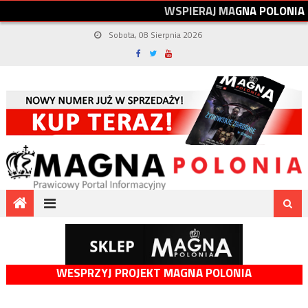
W
S
P
I
E
R
A
J
M
A
G
N
A
P
O
L
O
N
I
A
Sobota, 08 Sierpnia 2026
WESPRZYJ PROJEKT MAGNA POLONIA