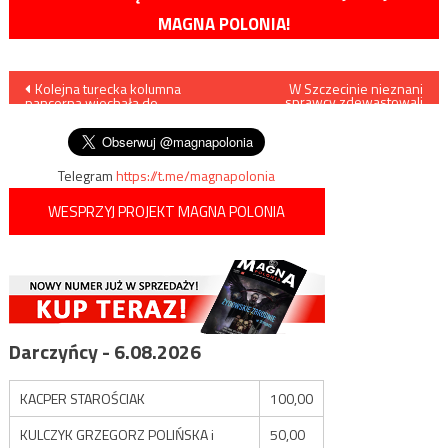
MAGNA POLONIA!
Nawigacja
Kolejna turecka kolumna
W Szczecinie nieznani
sprawcy zdewastowali
pancerna wjechała do
kościół w centrum miasta
wpisu
syryjskiej prowincji Idlib
Telegram
https://t.me/magnapolonia
WESPRZYJ PROJEKT MAGNA POLONIA
Darczyńcy - 6.08.2026
KACPER STAROŚCIAK
100,00
KULCZYK GRZEGORZ POLIŃSKA i
50,00