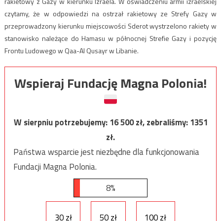
rakietowy z Gazy w kierunku Izraela. W oświadczeniu armii izraelskiej
czytamy, że w odpowiedzi na ostrzał rakietowy ze Strefy Gazy w
przeprowadzony kierunku miejscowości Sderot wystrzelono rakiety w
stanowisko należące do Hamasu w północnej Strefie Gazy i pozycję
Frontu Ludowego w Qaa-Al Qusayr w Libanie.
Wspieraj Fundację Magna Polonia!
W sierpniu potrzebujemy:
16 500
zł, zebraliśmy:
1351
zł.
Państwa wsparcie jest niezbędne dla funkcjonowania
Fundacji Magna Polonia.
8%
30 zł
50 zł
100 zł