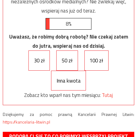
niezależnych ośrodków medialnych? Nie zwlekaj więc,
wspieraj nas już od teraz.
8%
Uważasz, że robimy dobrą robotę? Nie czekaj zatem
do jutra, wspieraj nas od dzisiaj.
30 zł
50 zł
100 zł
Inna kwota
Zobacz kto wparł nas tym miesiącu:
Tutaj
Dziękujemy za pomoc prawną Kancelarii Prawnej Litwin:
https://kancelaria-litwin.pl
PODOBA CI SIĘ TO CO ROBIMY? WESPRZYJ PROJEKT