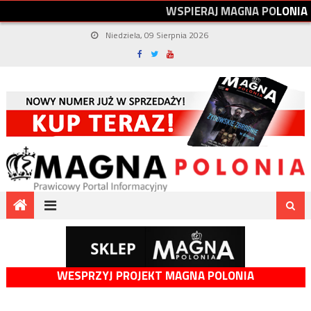
W
S
P
I
E
R
A
J
M
A
G
N
A
P
O
L
O
N
I
A
Niedziela, 09 Sierpnia 2026
WESPRZYJ PROJEKT MAGNA POLONIA