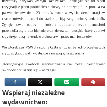
uczestnicy, nazywani „żółtymi kamizelkami”, domagają się od rządu
rezygnacji z planu podniesienia akcyzy na benzynę o 15 proc., a na
paliwo dieslowskie o 23 proc. W sumie w wyniku demonstracji, w
czasie których dochodzi do starć z policją, rany odniosły setki osób.
Zginęły dwie osoby – kobieta potrącona przez samochód
przejeżdżający przez blokadę oraz kierowca motocykla, który zderzył
się z furgonetką na rondzie blokowanym przez manifestantów.
We wtorek szef MSW Christophe Castaner uznał, że ruch protestujących
się „zradykalizował” i występuje z niespójnymi żądaniami.
„Konstytucyjna swoboda manifestowania nie może uniemożliwiać
swobody poruszania się” – ostrzegał.
Wspieraj niezależne
wydawnictwo: