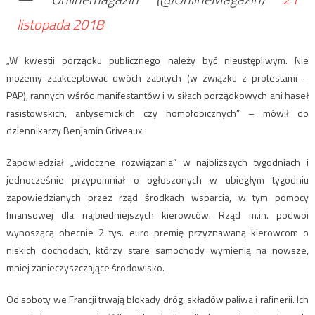
listopada 2018
„W kwestii porządku publicznego należy być nieustępliwym. Nie
możemy zaakceptować dwóch zabitych (w związku z protestami –
PAP), rannych wśród manifestantów i w siłach porządkowych ani haseł
rasistowskich, antysemickich czy homofobicznych” – mówił do
dziennikarzy Benjamin Griveaux.
Zapowiedział „widoczne rozwiązania” w najbliższych tygodniach i
jednocześnie przypomniał o ogłoszonych w ubiegłym tygodniu
zapowiedzianych przez rząd środkach wsparcia, w tym pomocy
finansowej dla najbiedniejszych kierowców. Rząd m.in. podwoi
wynoszącą obecnie 2 tys. euro premię przyznawaną kierowcom o
niskich dochodach, którzy stare samochody wymienią na nowsze,
mniej zanieczyszczające środowisko.
Od soboty we Francji trwają blokady dróg, składów paliwa i rafinerii. Ich