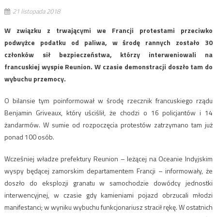
21 listopada 2018
W związku z trwającymi we Francji protestami przeciwko
podwyżce podatku od paliwa, w środę rannych zostało 30
członków sił bezpieczeństwa, którzy interweniowali na
francuskiej wyspie Reunion. W czasie demonstracji doszło tam do
wybuchu przemocy.
O bilansie tym poinformował w środę rzecznik francuskiego rządu
Benjamin Griveaux, który uściślił, że chodzi o 16 policjantów i 14
żandarmów. W sumie od rozpoczęcia protestów zatrzymano tam już
ponad 100 osób.
Wcześniej władze prefektury Reunion – leżącej na Oceanie Indyjskim
wyspy będącej zamorskim departamentem Francji – informowały, że
doszło do eksplozji granatu w samochodzie dowódcy jednostki
interwencyjnej, w czasie gdy kamieniami pojazd obrzucali młodzi
manifestanci; w wyniku wybuchu funkcjonariusz stracił rękę. W ostatnich