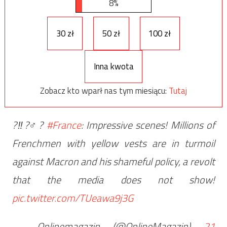
8%
30 zł
50 zł
100 zł
Inna kwota
Zobacz kto wparł nas tym miesiącu:
Tutaj
?‼?‍♂️?
#France
: Impressive scenes! Millions of
Frenchmen with yellow vests are in turmoil
against Macron and his shameful policy, a revolt
that the media does not show!
pic.twitter.com/TUeawa9j3G
— Onlinemagazin (@OnlineMagazin)
21