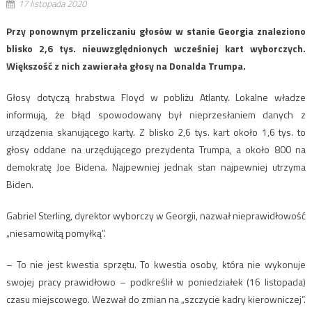
17 listopada 2020
Przy ponownym przeliczaniu głosów w stanie Georgia znaleziono
blisko 2,6 tys. nieuwzględnionych wcześniej kart wyborczych.
Większość z nich zawierała głosy na Donalda Trumpa.
Głosy dotyczą hrabstwa Floyd w pobliżu Atlanty. Lokalne władze
informują, że błąd spowodowany był nieprzesłaniem danych z
urządzenia skanującego karty. Z blisko 2,6 tys. kart około 1,6 tys. to
głosy oddane na urzędującego prezydenta Trumpa, a około 800 na
demokratę Joe Bidena. Najpewniej jednak stan najpewniej utrzyma
Biden.
Gabriel Sterling, dyrektor wyborczy w Georgii, nazwał nieprawidłowość
„niesamowitą pomyłką”.
– To nie jest kwestia sprzętu. To kwestia osoby, która nie wykonuje
swojej pracy prawidłowo – podkreślił w poniedziałek (16 listopada)
czasu miejscowego. Wezwał do zmian na „szczycie kadry kierowniczej”.