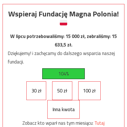
Wspieraj Fundację Magna Polonia!
W lipcu potrzebowaliśmy:
15 000
zł, zebraliśmy:
15
633,5
zł.
Dziękujemy! i zachęcamy do dalszego wsparcia naszej
fundacji.
104%
30 zł
50 zł
100 zł
Inna kwota
Zobacz kto wparł nas tym miesiącu:
Tutaj