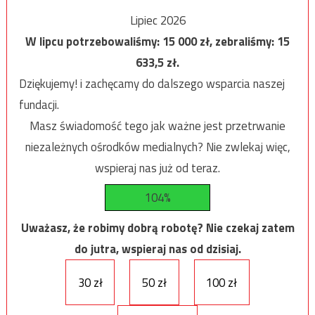
Lipiec 2026
W lipcu potrzebowaliśmy:
15 000
zł, zebraliśmy:
15
633,5
zł.
Dziękujemy! i zachęcamy do dalszego wsparcia naszej
fundacji.
Masz świadomość tego jak ważne jest przetrwanie
niezależnych ośrodków medialnych? Nie zwlekaj więc,
wspieraj nas już od teraz.
104%
Uważasz, że robimy dobrą robotę? Nie czekaj zatem
do jutra, wspieraj nas od dzisiaj.
30 zł
50 zł
100 zł