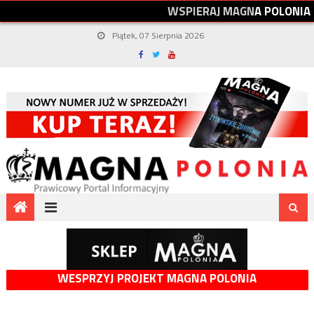
W
S
P
I
E
R
A
J
M
A
G
N
A
P
O
L
O
N
I
A
Piątek, 07 Sierpnia 2026
WESPRZYJ PROJEKT MAGNA POLONIA