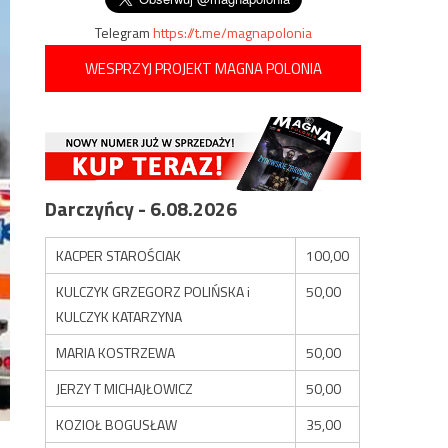
Telegram
https://t.me/magnapolonia
WESPRZYJ PROJEKT MAGNA POLONIA
Darczyńcy - 6.08.2026
KACPER STAROŚCIAK
100,00
KULCZYK GRZEGORZ POLIŃSKA i
50,00
KULCZYK KATARZYNA
MARIA KOSTRZEWA
50,00
JERZY T MICHAJŁOWICZ
50,00
KOZIOŁ BOGUSŁAW
35,00