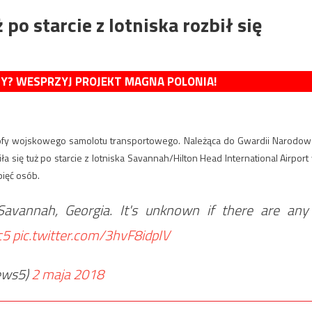
o starcie z lotniska rozbił się
MY? WESPRZYJ PROJEKT MAGNA POLONIA!
rofy wojskowego samolotu transportowego. Należąca do Gwardii Narodow
się tuż po starcie z lotniska Savannah/Hilton Head International Airport
pięć osób.
Savannah, Georgia. It's unknown if there are any
c5
pic.twitter.com/3hvF8idpIV
ews5)
2 maja 2018