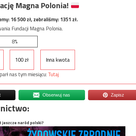
ację Magna Polonia!
jemy:
16 500
zł, zebraliśmy:
1351
zł.
ania Fundacji Magna Polonia.
8%
100 zł
Inna kwota
parł nas tym miesiącu:
Tutaj
t
Obserwuj nas
Zapisz
nictwo:
t jeszcze naród polski?