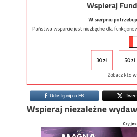
Wspieraj Fund
W sierpniu potrzebu
Państwa wsparcie jest niezbędne dla funkcjonow
30 zł
50 zł
Zobacz kto w
Udostępnij na FB
Twee
Wspieraj niezależne wydaw
Czy jes