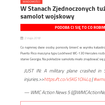
WIADOMOŚCI
W Stanach Zjednoczonych tuż p
samolot wojskowy
PODOBA CI SIĘ TO CO ROBI
2 maja 2018
Co najmniej dwie osoby poniosły śmierć w wyniku katast
Puerto Rico maszyna typu Lockheed WC-130 Hercules rozbiła 
stanie Georgia. Na pokładzie samolotu miało znajdować się 
JUST IN: A military plane crashed in 
injuries.>>
https://t.co/x5KG1OI4Lq
|
#wm
— WMC Action News 5 (@WMCActionN