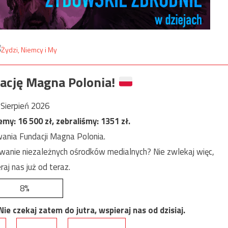
ację Magna Polonia!
Sierpień 2026
jemy:
16 500
zł, zebraliśmy:
1351
zł.
ania Fundacji Magna Polonia.
anie niezależnych ośrodków medialnych? Nie zwlekaj więc,
raj nas już od teraz.
8%
e czekaj zatem do jutra, wspieraj nas od dzisiaj.