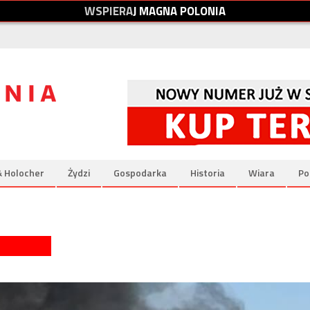
W
S
P
I
E
R
A
J
M
A
G
N
A
P
O
L
O
N
I
A
& Holocher
Żydzi
Gospodarka
Historia
Wiara
Po